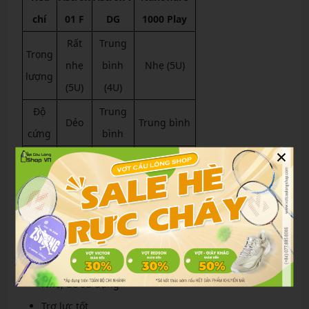
chí
01 F
DG
1000 Play
Rất
Trung
Trọng
nhẹ
bình
Nhẹ (5U)
lượng
(5U)
(4U)
Độ
Trung
Dẻo
Trung bình
cứng
bình
×
Trung
Smash
Mạnh
Trung bình
bình
Trung
Tốc độ
Nhanh
Rất nhanh
bình
Ưu điểm
Nhẹ, dễ sử dụng
Trợ lực tốt