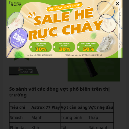
×
So sánh với các dòng vợt phổ biến trên thị
trường
Tiêu chí
Astrox 77 Play
Vợt cân bằng
Vợt nhẹ đầu
Smash
Mạnh
Trung bình
Thấp
Phản tạt
Khá
Tốt
Rất nhanh