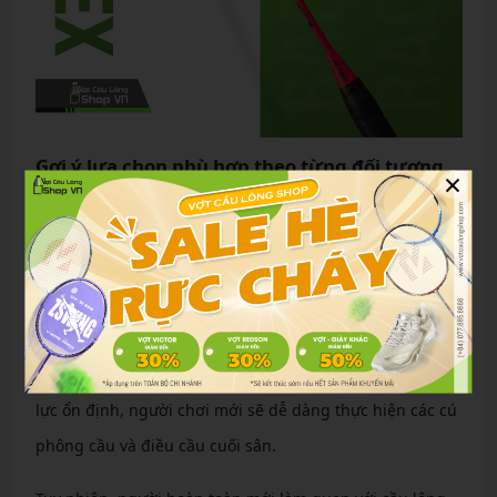
Gợi ý lựa chọn phù hợp theo từng đối tượng
×
Người mới
Mặc dù thuộc phân khúc trung cấp, Yonex Astrox 77
Shine Red vẫn phù hợp với những người mới có nền
tảng thể thao tốt.
Nhờ thân vợt có độ cứng trung bình cùng khả năng trợ
lực ổn định, người chơi mới sẽ dễ dàng thực hiện các cú
phông cầu và điều cầu cuối sân.