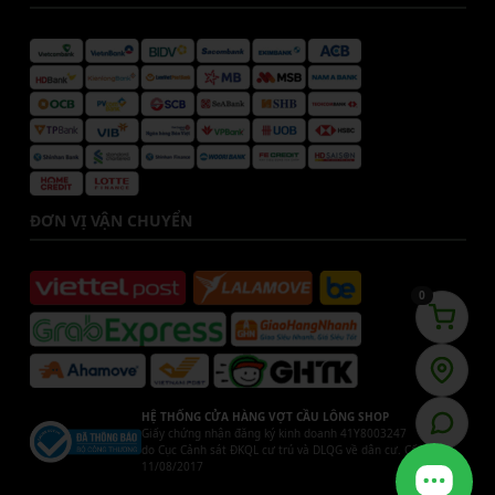
ĐƠN VỊ VẬN CHUYỂN
0
HỆ THỐNG CỬA HÀNG VỢT CẦU LÔNG SHOP
Giấy chứng nhận đăng ký kinh doanh 41Y8003247
do Cục Cảnh sát ĐKQL cư trú và DLQG về dân cư. Cấp ngày
11/08/2017