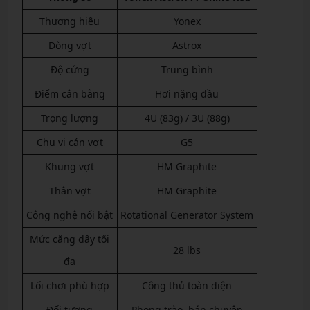
Thương hiệu
Yonex
Dòng vợt
Astrox
Độ cứng
Trung bình
Điểm cân bằng
Hơi nặng đầu
Trọng lượng
4U (83g) / 3U (88g)
Chu vi cán vợt
G5
Khung vợt
HM Graphite
Thân vợt
HM Graphite
Công nghệ nổi bật
Rotational Generator System
Mức căng dây tối
28 lbs
đa
Lối chơi phù hợp
Công thủ toàn diện
Đối tượng
Phong trào, bán chuyên