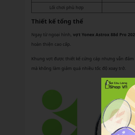
Lối chơi phù hợp
Thiết kế tổng thể
Ngay từ ngoại hình,
vợt Yonex Astrox 88d Pro 20
hoàn thiện cao cấp.
Khung vợt được thiết kế cứng cáp nhưng vẫn đảm b
mà không làm giảm quá nhiều tốc độ xoay trở.