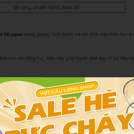
Tấn công, smash mạnh, đánh đôi
24 ND Japan
mang phong cách mạnh mẽ với phối màu hiện đại và 
ảo tính khí động học. Điều này giúp người chơi duy trì lực đập 