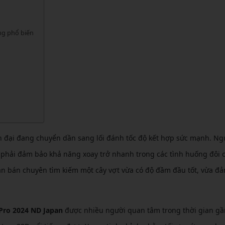
CẦU LÔNG KUMPOO
CẦU LÔNG REDSON
CẦU LÔNG KAWASAKI
CẦU LÔNG 3RD
ng phổ biến
CẦU LÔNG FELET
CẦU LÔNG APAVI
CẦU LÔNG APAVI
CẦU LÔNG DAS X
CẦU LÔNG FLEET
CẦU LÔNG FLEX POWER
CẦU LÔNG FORZA
 đại đang chuyển dần sang lối đánh tốc độ kết hợp sức mạnh. Ng
 phải đảm bảo khả năng xoay trở nhanh trong các tình huống đôi 
 lẫn bán chuyên tìm kiếm một cây vợt vừa có độ đầm đầu tốt, vừa đ
Pro 2024 ND Japan
được nhiều người quan tâm trong thời gian gầ