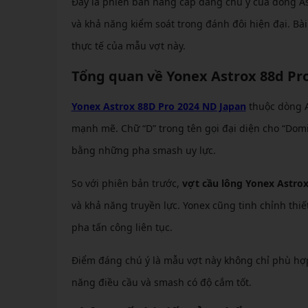
Đây là phiên bản nâng cấp đáng chú ý của dòng As
và khả năng kiểm soát trong đánh đôi hiện đại. Bài v
thực tế của mẫu vợt này.
Tổng quan về Yonex Astrox 88d Pr
Yonex Astrox 88D Pro 2024 ND Japan
thuộc dòng As
mạnh mẽ. Chữ “D” trong tên gọi đại diện cho “Domi
bằng những pha smash uy lực.
So với phiên bản trước,
vợt cầu lông Yonex Astro
và khả năng truyền lực. Yonex cũng tinh chỉnh thi
pha tấn công liên tục.
Điểm đáng chú ý là mẫu vợt này không chỉ phù hợ
năng điều cầu và smash có độ cắm tốt.