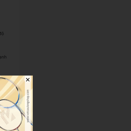
độ
mạnh
×