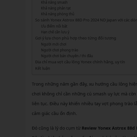
GIÀY 
Khả năng smash
Vớ Cầu Lông
Vợt Pickleball Kamito
VỢT 
Khả năng phản tạt
GIÀY 
Vợt Pickleball Dưới 1tr
Khả năng phòng thủ
VỢT 
So sánh Yonex Astrox 88D Pro 2024 ND Japan với các dò
Xem thêm
GIÀY 
Ưu điểm nổi bật
VỢT 
Hạn chế cần lưu ý
GIÀY 
Gợi ý lựa chọn phù hợp theo từng đối tượng
VỢT 
Người mới chơi
Người chơi phong trào
VỢT 
Người chơi bán chuyên / thi đấu
Địa chỉ mua vợt cầu lông Yonex chính hãng, uy tín
Kết luận
VỢT 
VỢT 
Trong những năm gần đây, xu hướng cầu lông hiện
chơi không chỉ cần những cú smash uy lực mà còn
liên tục. Điều này khiến nhiều tay vợt phong trào
cảm giác cầu ổn định.
Đó cũng là lý do cụm từ
Review Yonex Astrox 88d 