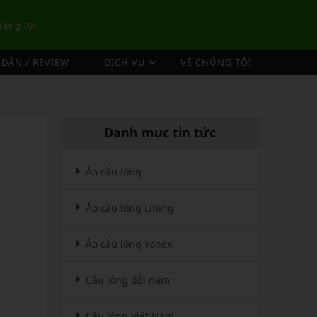
Hàng (
0
)
DẪN / REVIEW
DỊCH VỤ
VỀ CHÚNG TÔI
DỊCH VỤ ĐAN VỢT CẦU LÔNG
TÚI/BALO CẦU LÔNG
OP
DỊCH VỤ THU MUA VỢT CŨ
ex
Túi Cầu Lông Lining
Danh mục tin tức
ing
Túi Cầu Lông Yonex
mpoo
Túi Cầu Lông Victor
Áo cầu lông
tor
Túi Cầu Lông Mizuno
Áo cầu lông Lining
Túi Cầu Lông Apavi
Xem thêm
EBALL
MÁY ĐAN
Áo cầu lông Yonex
Phụ Kiện Máy Đan
Cầu lông đôi nam
Cầu lông Việt Nam