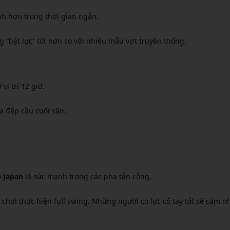
nh hơn trong thời gian ngắn.
 “bật lực” tốt hơn so với nhiều mẫu vợt truyền thống.
ị trí 12 giờ.
a đập cầu cuối sân.
D Japan
là sức mạnh trong các pha tấn công.
i chơi thực hiện full swing. Những người có lực cổ tay tốt sẽ cảm n