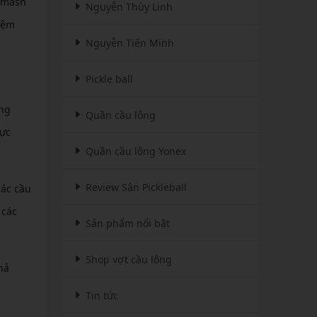
 smash
Nguyễn Thùy Linh
hiệm
Nguyễn Tiến Minh
Pickle ball
ông
Quần cầu lông
lực
Quần cầu lông Yonex
Review Sân Pickleball
iác cầu
 các
Sản phẩm nổi bật
Shop vợt cầu lông
hả
Tin tức