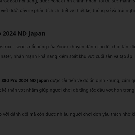
trox 88D nổi tiếng, được Yonex tinh chỉnh nhằm tối ưu sức mạnh
iết dưới đây sẽ phân tích chi tiết về thiết kế, thông số và trải ng
o 2024 ND Japan
trox – series nổi tiếng của Yonex chuyên dành cho lối chơi tấn c
nate”, nhấn mạnh khả năng kiểm soát khu vực cuối sân và tạo áp 
x 88d Pro 2024 ND Japan
được cải tiến về độ ổn định khung, cảm g
ết kế thân vợt nhằm giúp người chơi dễ tăng tốc đầu vợt hơn trong
p với đánh đôi mà còn được nhiều người chơi đơn yêu thích nhờ k