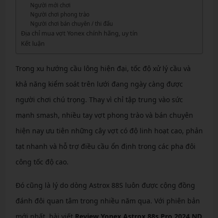
Người mới chơi
Người chơi phong trào
Người chơi bán chuyên / thi đấu
Địa chỉ mua vợt Yonex chính hãng, uy tín
Kết luận
Trong xu hướng cầu lông hiện đại, tốc độ xử lý cầu và
khả năng kiểm soát trên lưới đang ngày càng được
người chơi chú trọng. Thay vì chỉ tập trung vào sức
mạnh smash, nhiều tay vợt phong trào và bán chuyên
hiện nay ưu tiên những cây vợt có độ linh hoạt cao, phản
tạt nhanh và hỗ trợ điều cầu ổn định trong các pha đôi
công tốc độ cao.
Đó cũng là lý do dòng Astrox 88S luôn được cộng đồng
đánh đôi quan tâm trong nhiều năm qua. Với phiên bản
mới nhất, bài viết
Review Yonex Astrox 88s Pro 2024 ND