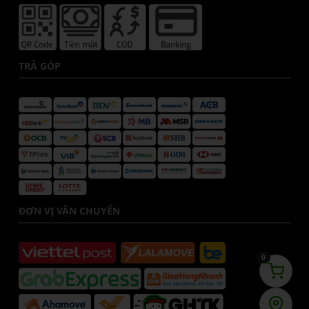
TRẢ GÓP
ĐƠN VỊ VẬN CHUYỂN
0