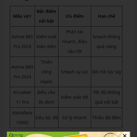
Đặc điểm
Mẫu vợt
Ưu điểm
Hạn chế
nổi bật
Phản tạt
Astrox 88S
Kiểm soát
Smash không
nhanh, điều
Pro 2024
toàn diện
quá nặng
cầu tốt
Thiên
Astrox 88D
công
Smash uy lực
Đòi hỏi lực tay
Pro 2024
mạnh
Arcsaber
Điều cầu
Tốc độ không
Kiểm soát tốt
11 Pro
ổn định
quá nổi bật
Nanoflare
Siêu tốc độ
Xử lý nhanh
Thiếu độ đầm
1000Z
×