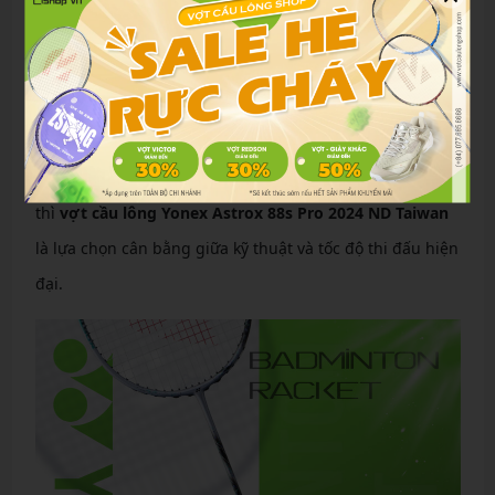
Nếu ưu tiên:
Đánh đôi kiểm soát → Astrox 88S Pro
Smash mạnh → Astrox 88D Pro
Điều cầu mềm tay → Arcsaber 11 Pro
Tốc độ phản tạt cực nhanh → Nanoflare
thì
vợt cầu lông Yonex Astrox 88s Pro 2024 ND Taiwan
là lựa chọn cân bằng giữa kỹ thuật và tốc độ thi đấu hiện
đại.