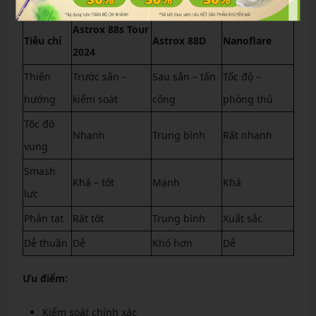
Astrox 88s Tour
Tiêu chí
Astrox 88D
Nanoflare
2024
Thiên
Trước sân –
Sau sân – tấn
Tốc độ –
hướng
kiểm soát
công
phòng thủ
Tốc độ
Nhanh
Trung bình
Rất nhanh
vung
Smash
Khá – tốt
Mạnh
Khá
lực
Phản tạt
Rất tốt
Trung bình
Xuất sắc
Dễ thuần
Dễ
Khó hơn
Dễ
Ưu điểm:
Kiểm soát chính xác