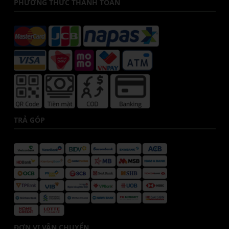
PHƯƠNG THỨC THANH TOÁN
TRẢ GÓP
ĐƠN VỊ VẬN CHUYỂN