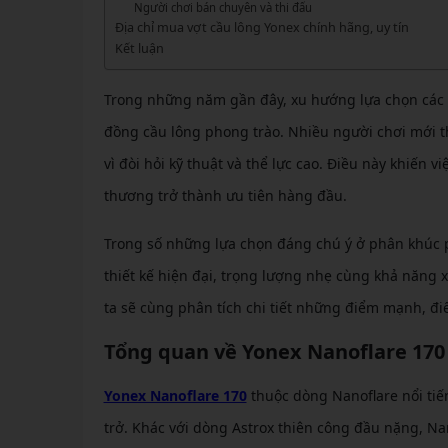
GIÀY 
Người chơi bán chuyên và thi đấu
Vớ Cầu Lông
Vợt Pickleball Kamito
VỢT 
Địa chỉ mua vợt cầu lông Yonex chính hãng, uy tín
GIÀY 
Vợt Pickleball Dưới 1tr
Kết luận
VỢT 
Xem thêm
GIÀY 
Trong những năm gần đây, xu hướng lựa chọn các 
VỢT 
GIÀY 
đồng cầu lông phong trào. Nhiều người chơi mới 
VỢT 
vì đòi hỏi kỹ thuật và thể lực cao. Điều này khiến 
VỢT 
thương trở thành ưu tiên hàng đầu.
VỢT 
Trong số những lựa chọn đáng chú ý ở phân khúc 
VỢT 
thiết kế hiện đại, trọng lượng nhẹ cùng khả năng x
ta sẽ cùng phân tích chi tiết những điểm mạnh, đ
Tổng quan về Yonex Nanoflare 170
Yonex Nanoflare 170
thuộc dòng Nanoflare nổi tiếng
trở. Khác với dòng Astrox thiên công đầu nặng, Nan