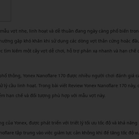
CẦU LÔNG KUMPOO
CẦU LÔNG REDSON
CẦU LÔNG KAWASAKI
CẦU LÔNG 3RD
CẦU LÔNG FELET
mẫu vợt nhẹ, linh hoạt và dễ thuần đang ngày càng phổ biến tro
CẦU LÔNG APAVI
CẦU LÔNG APAVI
thường gặp khó khăn khi sử dụng các dòng vợt thân cứng hoặc đầ
CẦU LÔNG DAS X
việc tìm kiếm một cây vợt dễ chơi, hỗ trợ phản xạ nhanh và hạn chế
CẦU LÔNG FLEET
CẦU LÔNG FLEX POWER
phổ thông, Yonex Nanoflare 170 được nhiều người chơi đánh giá c
CẦU LÔNG FORZA
ử lý cầu linh hoạt. Trong bài viết Review Yonex Nanoflare 170 này,
iểm hạn chế và đối tượng phù hợp với mẫu vợt này.
 của Yonex, được phát triển với triết lý tối ưu tốc độ và khả năng
oflare tập trung vào việc giảm lực cản không khí để tăng tốc độ v