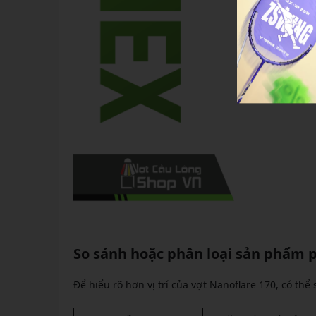
So sánh hoặc phân loại sản phẩm p
Để hiểu rõ hơn vị trí của vợt Nanoflare 170, có th