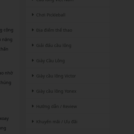
Chơi Pickleball
ng cộng
Địa điểm thể thao
u nặng
Giải đấu cầu lông
 chấn
Giày Cầu Lông
ao nhờ
Giày cầu lông Victor
 chúng
Giày cầu lông Yonex
Hướng dẫn / Review
 xoay
Khuyến mãi / Ưu đãi
ung