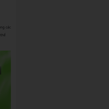
ong các
 thể