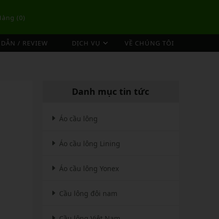
Hàng (
0
)
DẪN / REVIEW
DỊCH VỤ
VỀ CHÚNG TÔI
DỊCH VỤ ĐAN VỢT CẦU LÔNG
TÚI/BALO CẦU LÔNG
OP
DỊCH VỤ THU MUA VỢT CŨ
ex
Túi Cầu Lông Lining
Danh mục tin tức
ing
Túi Cầu Lông Yonex
mpoo
Túi Cầu Lông Victor
Áo cầu lông
tor
Túi Cầu Lông Mizuno
Áo cầu lông Lining
Túi Cầu Lông Apavi
Xem thêm
EBALL
MÁY ĐAN
Áo cầu lông Yonex
Phụ Kiện Máy Đan
Cầu lông đôi nam
Cầu lông Việt Nam