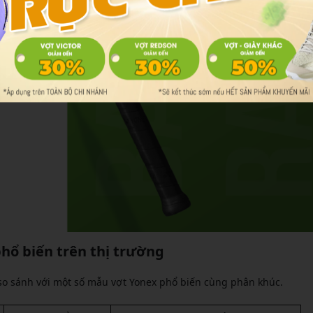
hổ biến trên thị trường
ể so sánh với một số mẫu vợt Yonex phổ biến cùng phân khúc.