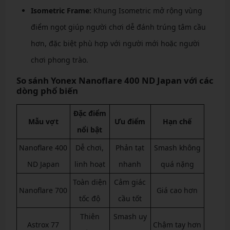
Isometric Frame:
Khung Isometric mở rộng vùng
điểm ngọt giúp người chơi dễ đánh trúng tâm cầu
hơn, đặc biệt phù hợp với người mới hoặc người
chơi phong trào.
So sánh Yonex Nanoflare 400 ND Japan với các
dòng phổ biến
Đặc điểm
Mẫu vợt
Ưu điểm
Hạn chế
nổi bật
Nanoflare 400
Dễ chơi,
Phản tạt
Smash không
ND Japan
linh hoạt
nhanh
quá nặng
Toàn diện
Cảm giác
Nanoflare 700
Giá cao hơn
tốc độ
cầu tốt
Thiên
Smash uy
Astrox 77
Chậm tay hơn