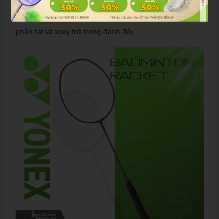
Arcsaber 7 Pro phù hợp với lối chơi kiểm soát và điều
cầu. Ngược lại, Nanoflare 400 ND Japan nổi bật ở tốc độ
phản tạt và xoay trở trong đánh đôi.