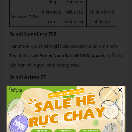
công
lực hơn
Kiểm soát
Điều cầu
Thiếu tốc độ
Arcsaber 7 Pro
cầu
chính xác
phản tạt
So với Nanoflare 700
Nanoflare 700 có cảm giác cầu cao cấp và ổn định hơn.
Tuy nhiên,
vợt Yonex Nanoflare 400 ND Japan
lại dễ tiếp
cận hơn với người chơi phong trào.
So với Astrox 77
×
Astrox 77 thiên công với đầu vợt đầm hơn. Trong khi đó,
Nanoflare 400 ND Japan mang lại tốc độ xử lý nhanh và
cảm giác linh hoạt hơn rõ rệt.
So với Arcsaber 7 Pro