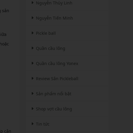
Nguyễn Thùy Linh
g sản
Nguyễn Tiến Minh
Pickle ball
iữa
 hoặc
Quần cầu lông
Quần cầu lông Yonex
Review Sân Pickleball
Sản phẩm nổi bật
Shop vợt cầu lông
Tin tức
ếp cận