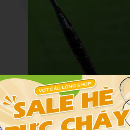
hi chọn/mua/sử dụng
20, bạn cần hiểu rằng các thông số kỹ thuật sẽ ảnh hưởng trực t
iểm cân bằng và chất liệu khung quyết định bạn đánh có “nhẹ tay”