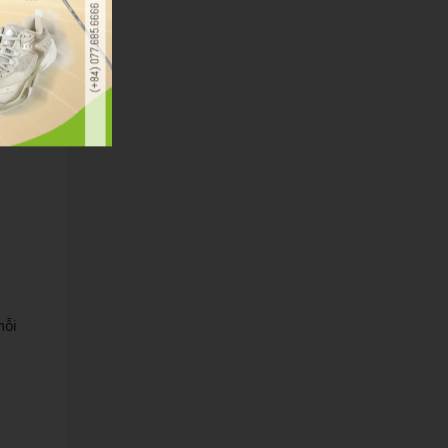
mới.
mỗi