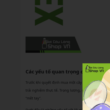
Các yếu tố quan trọng cần biết k
Trước khi quyết định mua một cây vợt như Nanoray 
trải nghiệm thực tế. Trọng lượng, độ cứng thân, đ
“mệt tay”.
Dưới đây là những yếu tố cốt lõi nên cân nhắc.