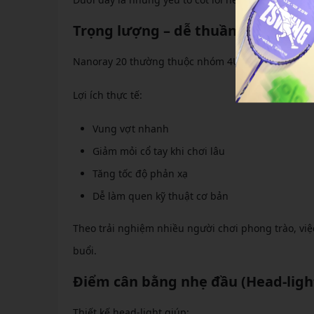
Trọng lượng – dễ thuần cho người
Nanoray 20 thường thuộc nhóm 4U (khoảng 82–84g)
Lợi ích thực tế:
Vung vợt nhanh
Giảm mỏi cổ tay khi chơi lâu
Tăng tốc độ phản xạ
Dễ làm quen kỹ thuật cơ bản
Theo trải nghiệm nhiều người chơi phong trào, vi
buổi.
Điểm cân bằng nhẹ đầu (Head-ligh
Thiết kế head-light giúp: