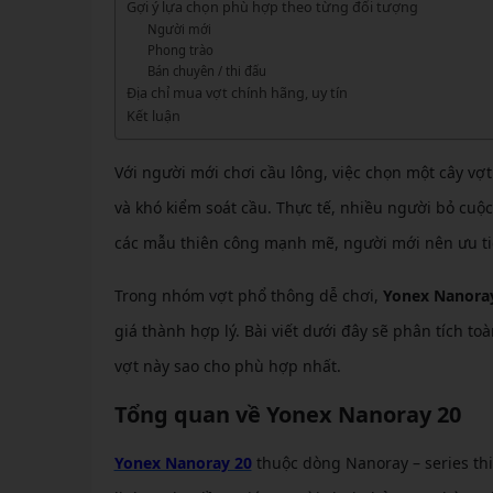
GIÀY 
Gợi ý lựa chọn phù hợp theo từng đối tượng
Vớ Cầu Lông
Vợt Pickleball Kamito
VỢT 
Người mới
GIÀY 
Vợt Pickleball Dưới 1tr
Phong trào
VỢT 
Bán chuyên / thi đấu
Xem thêm
GIÀY 
Địa chỉ mua vợt chính hãng, uy tín
VỢT 
Kết luận
GIÀY 
VỢT 
Với người mới chơi cầu lông, việc chọn một cây v
VỢT 
và khó kiểm soát cầu. Thực tế, nhiều người bỏ cuộ
các mẫu thiên công mạnh mẽ, người mới nên ưu tiê
VỢT 
VỢT 
Trong nhóm vợt phổ thông dễ chơi,
Yonex Nanora
giá thành hợp lý. Bài viết dưới đây sẽ phân tích 
vợt này sao cho phù hợp nhất.
Tổng quan về Yonex Nanoray 20
Yonex Nanoray 20
thuộc dòng Nanoray – series thiê