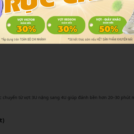
 mới
. Đây là mức trọng lượng trung bình nhẹ, rất phù hợp cho người 
ệc chuyển từ vợt 3U nặng sang 4U giúp đánh bền hơn 20–30 phút 
t)