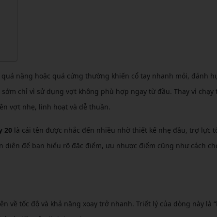
CẦU LÔNG KUMPOO
CẦU LÔNG REDSON
CẦU LÔNG KAWASAKI
CẦU LÔNG 3RD
CẦU LÔNG FELET
CẦU LÔNG APAVI
CẦU LÔNG APAVI
CẦU LÔNG DAS X
ợt quá nặng hoặc quá cứng thường khiến cổ tay nhanh mỏi, đánh h
CẦU LÔNG FLEET
c sớm chỉ vì sử dụng vợt không phù hợp ngay từ đầu. Thay vì chạy 
n vợt nhẹ, linh hoạt và dễ thuần.
CẦU LÔNG FLEX POWER
CẦU LÔNG FORZA
y 20
là cái tên được nhắc đến nhiều nhờ thiết kế nhẹ đầu, trợ lực t
toàn diện để bạn hiểu rõ đặc điểm, ưu nhược điểm cũng như cách ch
n về tốc độ và khả năng xoay trở nhanh. Triết lý của dòng này là 