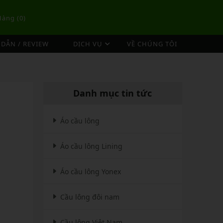
Hàng (
0
)
DẪN / REVIEW
DỊCH VỤ
VỀ CHÚNG TÔI
DỊCH VỤ ĐAN VỢT CẦU LÔNG
TÚI/BALO CẦU LÔNG
OP
DỊCH VỤ THU MUA VỢT CŨ
ex
Túi Cầu Lông Lining
Danh mục tin tức
ing
Túi Cầu Lông Yonex
mpoo
Túi Cầu Lông Victor
Áo cầu lông
tor
Túi Cầu Lông Mizuno
Áo cầu lông Lining
Túi Cầu Lông Apavi
Xem thêm
EBALL
MÁY ĐAN
Áo cầu lông Yonex
Phụ Kiện Máy Đan
Cầu lông đôi nam
Cầu lông Việt Nam