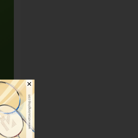
×
iếp đến
 hay