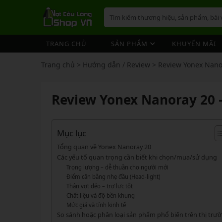
TRANG CHỦ
SẢN PHẨM
KHUYẾN MÃI
VỢT CẦU LÔNG
GIÀY 
ÁO CẦ
QUẦN 
TÚI/B
CƯỚC 
PHỤ K
NÓN
Trang chủ
>
Hướng dẫn / Review
>
Review Yonex Nanor
VỢT 
VỢT CẦU LÔNG
GIÀY CẦU LÔNG
GIÀY CẦU LÔNG
GIÀY 
ÁO CẦ
QUẦN 
TÚI/B
CUỐN 
TÚI/B
VỢT 
Vợt Cầu Lông Yonex
Giày Cầu Lông Yonex
Review Yonex Nanoray 20 
ÁO CẦU LÔNG
GIÀY 
ÁO CẦ
QUẦN 
TÚI/B
ỐNG C
BÓNG 
Vợt Cầu Lông Victor
Giày Cầu Lông Mizuno
VỢT 
QUẦN CẦU LÔNG
GIÀY 
ÁO CẦ
QUẦN 
TÚI/B
VỚ CẦ
Vợt Cầu Lông Lining
Giày Cầu Lông Lining
VỢT 
Vợt Cầu Lông Mizuno
Giày Cầu Lông Victor
Mục lục
TÚI / BALO CẦU LÔNG
GIÀY 
ÁO CẦ
QUẦN
TÚI/B
Vợt Cầu Lông Hundred
Giày Cầu Lông Hundred
Tổng quan về Yonex Nanoray 20
VỢT 
PHỤ KIỆN CẦU LÔNG
GIÀY 
TÚI/B
Các yếu tố quan trọng cần biết khi chọn/mua/sử dụng
Xem thêm
Xem thêm
Trọng lượng – dễ thuần cho người mới
MÁY ĐAN
GIÀY 
TÚI/B
PHỤ KIỆN CẦU LÔNG
VỢT PICKLEBALL
VỢT 
Điểm cân bằng nhẹ đầu (Head-light)
VỢT PICKLEBALL
GIÀY 
Thân vợt dẻo – trợ lực tốt
Cước Cầu Lông
Vợt Pickleball Joola
VỢT 
Chất liệu và độ bền khung
Ống Cầu Lông
Vợt Pickleball Sypik
PHỤ KIỆN PICKLE BALL
GIÀY 
Mức giá và tính kinh tế
VỢT 
So sánh hoặc phân loại sản phẩm phổ biến trên thị trư
Cuốn Cán Cầu Lông
Vợt Pickleball Lining