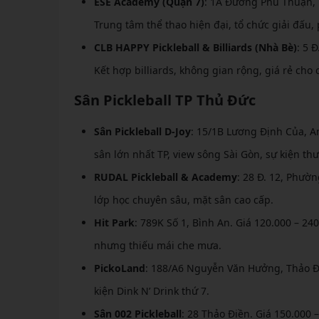
ESE Academy (Quận 7)
: 1A Đường Phú Thuận, 
Trung tâm thể thao hiện đại, tổ chức giải đấu,
CLB HAPPY Pickleball & Billiards (Nhà Bè)
: 5 
Kết hợp billiards, không gian rộng, giá rẻ cho 
Sân Pickleball TP Thủ Đức
Sân Pickleball D-Joy
: 15/1B Lương Định Của, An
sân lớn nhất TP, view sông Sài Gòn, sự kiện th
RUDAL Pickleball & Academy
: 28 Đ. 12, Phườn
lớp học chuyên sâu, mặt sân cao cấp.
Hit Park
: 789K Số 1, Bình An. Giá 120.000 – 2
nhưng thiếu mái che mưa.
PickoLand
: 188/A6 Nguyễn Văn Hưởng, Thảo Điề
kiện Dink N’ Drink thứ 7.
Sân 002 Pickleball
: 28 Thảo Điền. Giá 150.000 