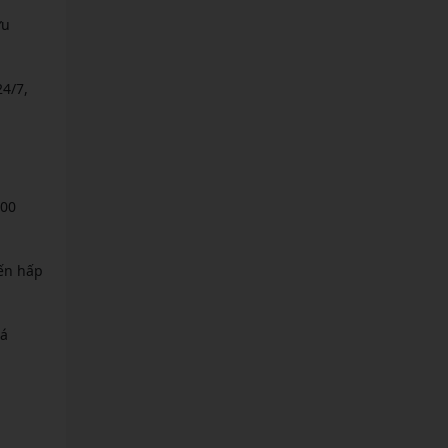
ưu
24/7,
000
ến hấp
iá