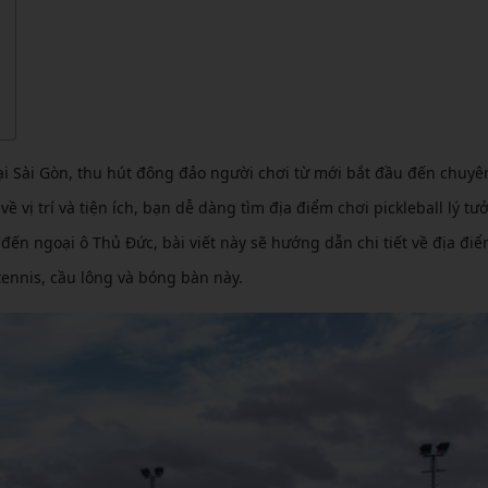
CẦU LÔNG KUMPOO
CẦU LÔNG REDSON
CẦU LÔNG KAWASAKI
CẦU LÔNG 3RD
CẦU LÔNG FELET
CẦU LÔNG APAVI
CẦU LÔNG APAVI
CẦU LÔNG DAS X
tại Sài Gòn, thu hút đông đảo người chơi từ mới bắt đầu đến chuyê
CẦU LÔNG FLEET
ề vị trí và tiện ích, bạn dễ dàng tìm địa điểm chơi pickleball lý tư
n ngoại ô Thủ Đức, bài viết này sẽ hướng dẫn chi tiết về địa điể
CẦU LÔNG FLEX POWER
ennis, cầu lông và bóng bàn này.
CẦU LÔNG FORZA