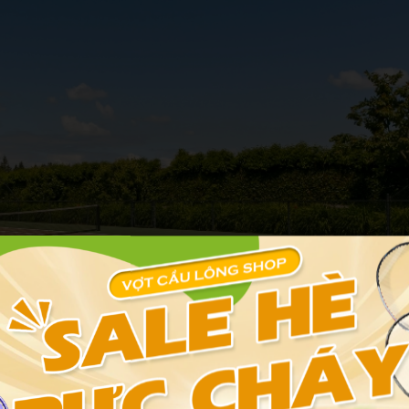
l TP HCM: Địa chỉ, Giá thuê và Đánh giá