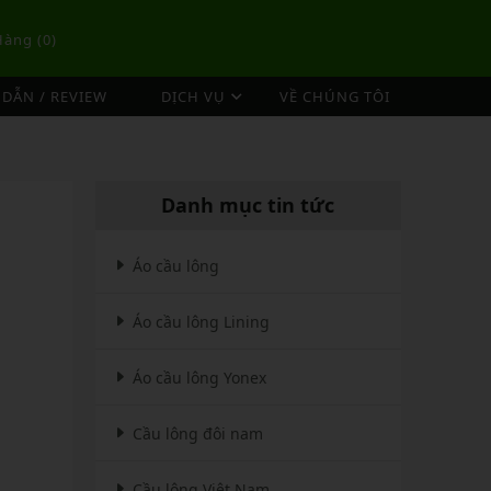
Hàng (
0
)
DẪN / REVIEW
DỊCH VỤ
VỀ CHÚNG TÔI
DỊCH VỤ ĐAN VỢT CẦU LÔNG
TÚI/BALO CẦU LÔNG
OP
DỊCH VỤ THU MUA VỢT CŨ
ex
Túi Cầu Lông Lining
Danh mục tin tức
ing
Túi Cầu Lông Yonex
mpoo
Túi Cầu Lông Victor
Áo cầu lông
tor
Túi Cầu Lông Mizuno
Áo cầu lông Lining
Túi Cầu Lông Apavi
Xem thêm
EBALL
MÁY ĐAN
Áo cầu lông Yonex
Phụ Kiện Máy Đan
Cầu lông đôi nam
Cầu lông Việt Nam