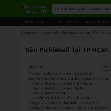
TRANG CHỦ
SẢN PHẨM
KHUYẾN MÃI
VỢT CẦU LÔNG
GIÀY 
ÁO CẦ
QUẦN 
TÚI/B
CƯỚC 
PHỤ K
NÓN
Trang chủ
>
Pickle ball
>
Sân Pickleball tại TP HCM: T
VỢT 
VỢT CẦU LÔNG
GIÀY CẦU LÔNG
GIÀY CẦU LÔNG
GIÀY 
ÁO CẦ
QUẦN 
TÚI/B
CUỐN 
TÚI/B
VỢT 
Vợt Cầu Lông Yonex
Giày Cầu Lông Yonex
Sân Pickleball Tại TP HCM
ÁO CẦU LÔNG
GIÀY 
ÁO CẦ
QUẦN 
TÚI/B
ỐNG C
BÓNG 
Vợt Cầu Lông Victor
Giày Cầu Lông Mizuno
VỢT 
QUẦN CẦU LÔNG
GIÀY 
ÁO CẦ
QUẦN 
TÚI/B
VỚ CẦ
Vợt Cầu Lông Lining
Giày Cầu Lông Lining
VỢT 
Vợt Cầu Lông Mizuno
Giày Cầu Lông Victor
Mục lục
TÚI / BALO CẦU LÔNG
GIÀY 
ÁO CẦ
QUẦN
TÚI/B
Vợt Cầu Lông Hundred
Giày Cầu Lông Hundred
Pickleball là gì? Lý do Pickleball hot tại Sài Gòn
VỢT 
PHỤ KIỆN CẦU LÔNG
GIÀY 
TÚI/B
Top Sân Pickleball TP HCM: Địa chỉ, Giá thuê và Đánh giá
Xem thêm
Xem thêm
Sân Pickleball khu vực Quận 1, 3, Bình Thạnh
MÁY ĐAN
GIÀY 
TÚI/B
PHỤ KIỆN CẦU LÔNG
VỢT PICKLEBALL
VỢT 
Sân Pickleball khu vực Quận 7, Nhà Bè
VỢT PICKLEBALL
GIÀY 
Sân Pickleball TP Thủ Đức
Cước Cầu Lông
Vợt Pickleball Joola
VỢT 
Các sân Pickleball khu vực Tân Bình, Gò Vấp
Ống Cầu Lông
Vợt Pickleball Sypik
PHỤ KIỆN PICKLE BALL
GIÀY 
Bảng giá thuê sân Pickleball mới nhất tại TP HCM
VỢT 
Cuốn Cán Cầu Lông
Hướng dẫn đặt sân Pickleball Online và Dịch vụ đi kèm
Vợt Pickleball Lining