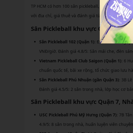
TP HCM có hơn 100 sân pickleball, tập trung ở trun
với địa chỉ, giá thuê và đánh giá từ người chơi.
Sân Pickleball khu vực Quận 1, 3, 
Sân Pickleball 102 (Quận 1)
: Địa chỉ 55B Nguy
VNĐ/giờ. Đánh giá 4.8/5: Sân mái che, đèn sán
Vietnam Pickleball Club Saigon (Quận 1)
: 6 H
chuẩn quốc tế, bãi xe rộng, tổ chức giao lưu h
Sân Pickleball Phú Nhuận (gần Quận 3)
: 3B L
Đánh giá 4.5/5: 2 sân trong nhà, lớp học cơ b
Sân Pickleball khu vực Quận 7, Nh
USC Pickleball Phú Mỹ Hưng (Quận 7)
: 7B Tâ
4.9/5: 8 sân trong nhà, huấn luyện viên chuyê