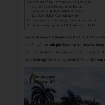
GIÀY 
Học Pickleball ở đâu: Lớp học và Cộng đồng CLB
Vớ Cầu Lông
Vợt Pickleball Kamito
VỢT 
Lớp học Pickleball cho người mới bắt đầu
GIÀY 
Vợt Pickleball Dưới 1tr
Địa chỉ các Câu lạc bộ Pickleball lớn Sài Gòn
VỢT 
Giải đấu Pickleball và sự kiện giao lưu
Xem thêm
GIÀY 
Kinh nghiệm chọn sân trong nhà và sân ngoài trời
VỢT 
Câu hỏi thường gặp về chơi Pickleball tại TP HCM
GIÀY 
VỢT 
Pickleball đang trở thành môn thể thao hot trend 
VỢT 
nghiệp. Với các
sân pickleball tại TP HCM
đa dạng v
gần nhà. Từ những khu vực trung tâm như Quận 1 đế
VỢT 
cả và kinh nghiệm tham gia môn thể thao kết hợp t
VỢT 