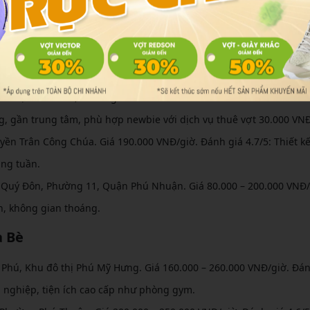
g tâm và ngoại ô. Dưới đây là top địa điểm nổi bật, phân theo khu 
Bình Thạnh
ễn Thị Minh Khai, Phường Bến Thành. Giá thuê 150.000 – 250.000
g, gần trung tâm, phù hợp newbie với dịch vụ thuê vợt 30.000 VNĐ
uyền Trân Công Chúa. Giá 190.000 VNĐ/giờ. Đánh giá 4.7/5: Thiết k
àng tuần.
ê Quý Đôn, Phường 11, Quận Phú Nhuận. Giá 80.000 – 200.000 VNĐ/
ản, không gian thoáng.
à Bè
n Phú, Khu đô thị Phú Mỹ Hưng. Giá 160.000 – 260.000 VNĐ/giờ. Đán
n nghiệp, tiện ích cao cấp như phòng gym.