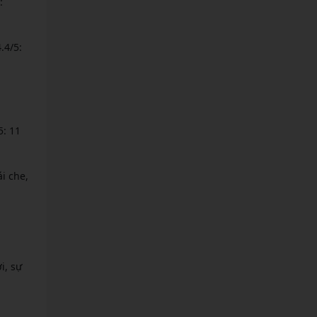
:
.4/5:
5: 11
i che,
i, sự