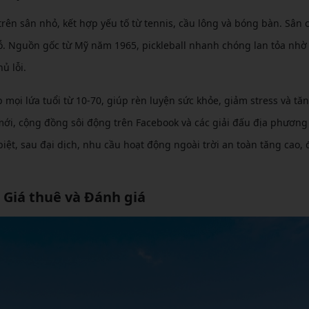
rên sân nhỏ, kết hợp yếu tố từ tennis, cầu lông và bóng bàn. Sân 
lỗ. Nguồn gốc từ Mỹ năm 1965, pickleball nhanh chóng lan tỏa nhờ
ủ lỗi.
p mọi lứa tuổi từ 10-70, giúp rèn luyện sức khỏe, giảm stress và tă
mới, cộng đồng sôi động trên Facebook và các giải đấu địa phương
biệt, sau đại dịch, nhu cầu hoạt động ngoài trời an toàn tăng cao, 
, Giá thuê và Đánh giá