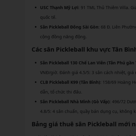
USC Thạnh Mỹ Lợi
: 91 TML Thủ Thiêm Villa. G
quốc tế.
Sân Pickleball Đông Sài Gòn
: 68 Đ. Liên Phườn
cộng đồng năng động.
Các sân Pickleball khu vực Tân Bìn
Sân Pickleball 130 Chế Lan Viên (Tân Phú gần 
VNĐ/giờ. Đánh giá 4.5/5: 3 sân cách nhiệt, giá
CLB Pickleball K99 (Tân Bình)
: 158/69 Hoàng H
dẫn, tổ chức thi đấu.
Sân Pickleball Nhà Mình (Gò Vấp)
: 496/72 Dươ
4.8/5: 4 sân chuẩn, quầy bán dụng cụ, không k
Bảng giá thuê sân Pickleball mới 