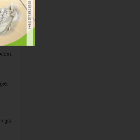
vực,
/lượt.
ế
giờ.
h giá