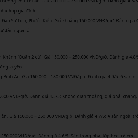
Phường Phú Thuận. Giá 200.000 – 250.000 VNĐ/giờ. Đánh giá 4.6/5
 phù hợp gia đình.
Đ. Đào Sư Tích, Phước Kiển. Giá khoảng 150.000 VNĐ/giờ. Đánh giá 4
cư dân ngoại ô.
 Khánh (Quận 2 cũ). Giá 150.000 – 250.000 VNĐ/giờ. Đánh giá 4.8/
ường xuyên.
g Bình An. Giá 160.000 – 180.000 VNĐ/giờ. Đánh giá 4.9/5: 6 sân má
40.000 VNĐ/giờ. Đánh giá 4.5/5: Không gian thoáng, giá phải chăng,
n. Giá 150.000 – 250.000 VNĐ/giờ. Đánh giá 4.7/5: 4 sân ngoài trờ
– 250.000 VNĐ/giờ. Đánh giá 4.6/5: Sân trong nhà, lớp học trẻ em.