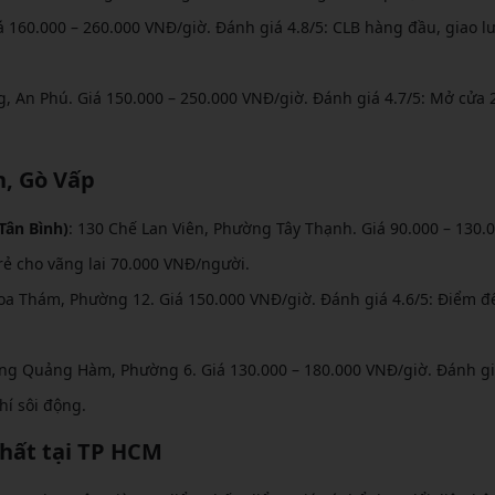
iá 160.000 – 260.000 VNĐ/giờ. Đánh giá 4.8/5: CLB hàng đầu, giao l
g, An Phú. Giá 150.000 – 250.000 VNĐ/giờ. Đánh giá 4.7/5: Mở cửa 
h, Gò Vấp
Tân Bình)
: 130 Chế Lan Viên, Phường Tây Thạnh. Giá 90.000 – 130.
 rẻ cho vãng lai 70.000 VNĐ/người.
oa Thám, Phường 12. Giá 150.000 VNĐ/giờ. Đánh giá 4.6/5: Điểm đ
ng Quảng Hàm, Phường 6. Giá 130.000 – 180.000 VNĐ/giờ. Đánh g
hí sôi động.
nhất tại TP HCM