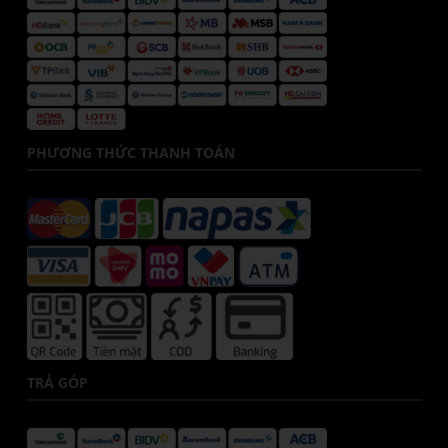
PHƯƠNG THỨC THANH TOÁN
TRẢ GÓP