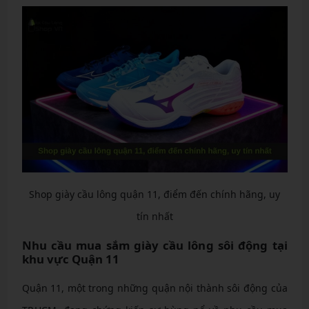
Shop giày cầu lông quận 11, điểm đến chính hãng, uy
tín nhất
Nhu cầu mua sắm giày cầu lông sôi động tại
khu vực Quận 11
Quận 11, một trong những quận nội thành sôi động của