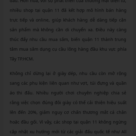
đầu. Hơn nữa, với sự phát triển của thương mại điện tử,
nhiều shop tại quận 11 đã kết hợp mô hình bán hàng
trực tiếp và online, giúp khách hàng dễ dàng tiếp cận
sản phẩm mà không cần di chuyển xa. Điều này càng
thúc đẩy nhu cầu mua sắm, biến quận 11 thành trung
tâm mua sắm dụng cụ cầu lông hàng đầu khu vực phía
Tây TP.HCM.
Không chỉ dừng lại ở giày dép, nhu cầu còn mở rộng
sang các phụ kiện liên quan như vợt, túi đựng và quần
áo thi đấu. Nhiều người chơi chuyên nghiệp chia sẻ
rằng việc chọn đúng đôi giày có thể cải thiện hiệu suất
lên đến 20%, giảm nguy cơ chấn thương mắt cá chân
hoặc đầu gối. Vì vậy, các shop tại quận 11 không ngừng
cập nhật xu hướng mới từ các giải đấu quốc tế như All