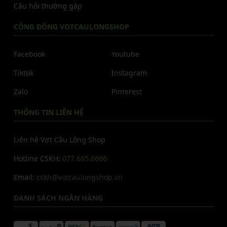
Câu hỏi thường gặp
CỘNG ĐỒNG VOTCAULONGSHOP
Facebook
Youtube
Tiktok
Instagram
Zalo
Pinterest
THÔNG TIN LIÊN HỆ
Liên hệ Vợt Cầu Lông Shop
Hotline CSKH:
077.685.6666
Email:
cskh@votcaulongshop.vn
DANH SÁCH NGÂN HÀNG