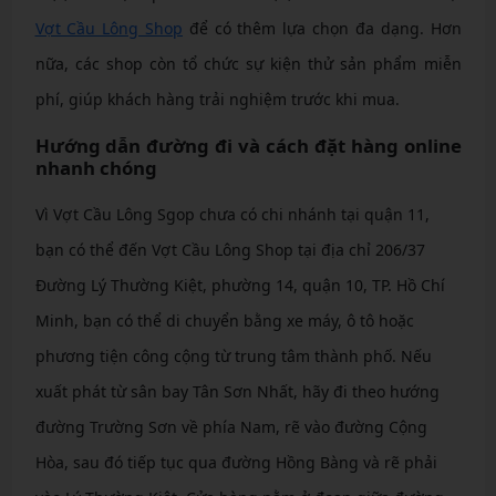
Vợt Cầu Lông Shop
để có thêm lựa chọn đa dạng. Hơn
nữa, các shop còn tổ chức sự kiện thử sản phẩm miễn
phí, giúp khách hàng trải nghiệm trước khi mua.
Hướng dẫn đường đi và cách đặt hàng online
nhanh chóng
Vì Vợt Cầu Lông Sgop chưa có chi nhánh tại quận 11,
bạn có thể đến Vợt Cầu Lông Shop tại địa chỉ 206/37
Đường Lý Thường Kiệt, phường 14, quận 10, TP. Hồ Chí
Minh, bạn có thể di chuyển bằng xe máy, ô tô hoặc
phương tiện công cộng từ trung tâm thành phố. Nếu
xuất phát từ sân bay Tân Sơn Nhất, hãy đi theo hướng
đường Trường Sơn về phía Nam, rẽ vào đường Cộng
Hòa, sau đó tiếp tục qua đường Hồng Bàng và rẽ phải