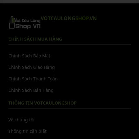
VOTCAULONG
SHOP
.VN
CHÍNH SÁCH MUA HÀNG
Chính Sách Bảo Mật
Chính Sách Giao Hàng
Chính Sách Thanh Toán
Chính Sách Bán Hàng
THÔNG TIN VOTCAULONGSHOP
Về chúng tôi
Thông tin cần biết