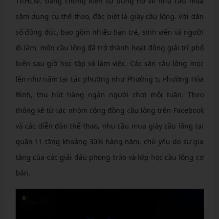
TP.HCM, đang chứng kiến sự bùng nổ về nhu cầu mua
sắm dụng cụ thể thao, đặc biệt là giày cầu lông. Với dân
số đông đúc, bao gồm nhiều bạn trẻ, sinh viên và người
đi làm, môn cầu lông đã trở thành hoạt động giải trí phổ
biến sau giờ học tập và làm việc. Các sân cầu lông mọc
lên như nấm tại các phường như Phường 5, Phường Hòa
Bình, thu hút hàng ngàn người chơi mỗi tuần. Theo
thống kê từ các nhóm cộng đồng cầu lông trên Facebook
và các diễn đàn thể thao, nhu cầu mua giày cầu lông tại
quận 11 tăng khoảng 30% hàng năm, chủ yếu do sự gia
tăng của các giải đấu phong trào và lớp học cầu lông cơ
bản.