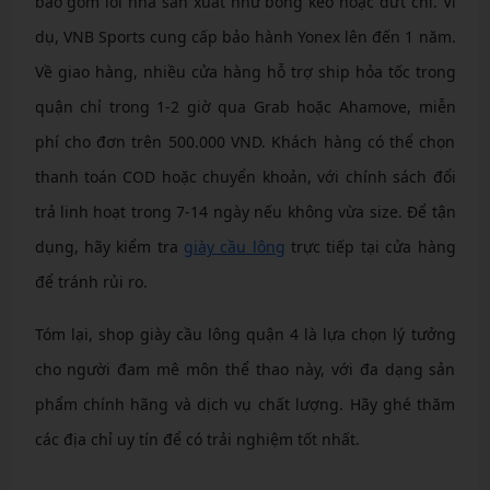
bao gồm lỗi nhà sản xuất như bong keo hoặc đứt chỉ. Ví
dụ, VNB Sports cung cấp bảo hành Yonex lên đến 1 năm.
Về giao hàng, nhiều cửa hàng hỗ trợ ship hỏa tốc trong
quận chỉ trong 1-2 giờ qua Grab hoặc Ahamove, miễn
phí cho đơn trên 500.000 VND. Khách hàng có thể chọn
thanh toán COD hoặc chuyển khoản, với chính sách đổi
trả linh hoạt trong 7-14 ngày nếu không vừa size. Để tận
dụng, hãy kiểm tra
giày cầu lông
trực tiếp tại cửa hàng
để tránh rủi ro.
Tóm lại, shop giày cầu lông quận 4 là lựa chọn lý tưởng
cho người đam mê môn thể thao này, với đa dạng sản
phẩm chính hãng và dịch vụ chất lượng. Hãy ghé thăm
các địa chỉ uy tín để có trải nghiệm tốt nhất.