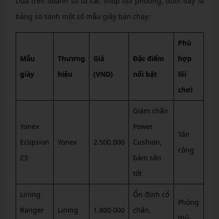
Dựa trên doanh số từ các shop địa phương, dưới đây là
bảng so sánh một số mẫu giày bán chạy:
Phù
Mẫu
Thương
Giá
Đặc điểm
hợp
giày
hiệu
(VND)
nổi bật
lối
chơi
Giảm chấn
Yonex
Power
Tấn
Eclipsion
Yonex
2.500.000
Cushion,
công
Z3
bám sân
tốt
Lining
Ổn định cổ
Phòng
Ranger
Lining
1.800.000
chân,
thủ