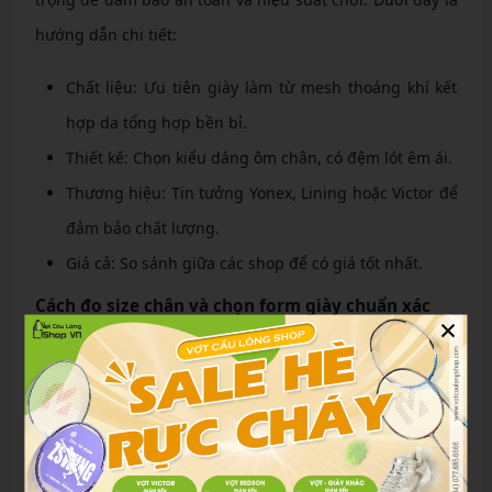
hướng dẫn chi tiết:
Chất liệu: Ưu tiên giày làm từ mesh thoáng khí kết
hợp da tổng hợp bền bỉ.
Thiết kế: Chọn kiểu dáng ôm chân, có đệm lót êm ái.
Thương hiệu: Tin tưởng Yonex, Lining hoặc Victor để
đảm bảo chất lượng.
Giá cả: So sánh giữa các shop để có giá tốt nhất.
Cách đo size chân và chọn form giày chuẩn xác
×
Để đo size chân chính xác, hãy thực hiện theo trình tự
sau:
Đặt chân lên tờ giấy trắng, vẽ theo đường viền.
Đo chiều dài từ gót đến ngón cái dài nhất, cộng