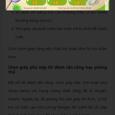
thêm 0.5-1cm cho không gian thoải mái.
So sánh với bảng size của thương hiệu, ví dụ Yonex
thường dùng size EU.
Thử giày vào buổi chiều khi chân nở to nhất để tránh
chật.
Chọn form giày rộng nếu chân bè, hoặc slim fit cho chân
thon.
Chọn giày phù hợp lối đánh tấn công hay phòng
thủ
Đối với lối đánh tấn công, chọn giày nhẹ, linh hoạt như
Yonex Aerus với trọng lượng dưới 300g để di chuyển
nhanh. Ngược lại, lối phòng thủ cần giày ổn định, có hỗ
trợ cổ chân cao như Lining Ranger để tránh lật cổ. Hãy