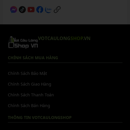
VOTCAULONG
SHOP
.VN
CHÍNH SÁCH MUA HÀNG
Chính Sách Bảo Mật
Chính Sách Giao Hàng
Chính Sách Thanh Toán
Chính Sách Bán Hàng
THÔNG TIN VOTCAULONGSHOP