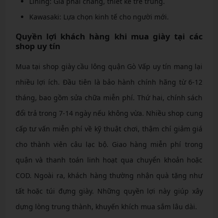
Lining: Giá phải chăng, thiết kế trẻ trung.
Kawasaki: Lựa chọn kinh tế cho người mới.
Quyền lợi khách hàng khi mua giày tại các
shop uy tín
Mua tại shop giày cầu lông quận Gò Vấp uy tín mang lại
nhiều lợi ích. Đầu tiên là bảo hành chính hãng từ 6-12
tháng, bao gồm sửa chữa miễn phí. Thứ hai, chính sách
đổi trả trong 7-14 ngày nếu không vừa. Nhiều shop cung
cấp tư vấn miễn phí về kỹ thuật chơi, thậm chí giảm giá
cho thành viên câu lạc bộ. Giao hàng miễn phí trong
quận và thanh toán linh hoạt qua chuyển khoản hoặc
COD. Ngoài ra, khách hàng thường nhận quà tặng như
tất hoặc túi đựng giày. Những quyền lợi này giúp xây
dựng lòng trung thành, khuyến khích mua sắm lâu dài.