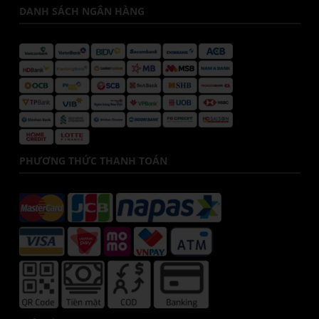
DANH SÁCH NGÂN HÀNG
PHƯƠNG THỨC THANH TOÁN