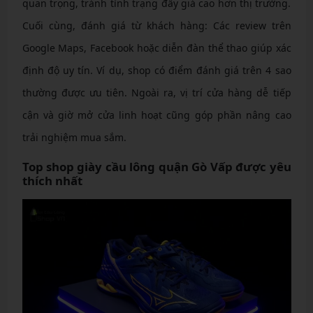
quan trọng, tránh tình trạng đẩy giá cao hơn thị trường.
Cuối cùng, đánh giá từ khách hàng: Các review trên
Google Maps, Facebook hoặc diễn đàn thể thao giúp xác
định độ uy tín. Ví dụ, shop có điểm đánh giá trên 4 sao
thường được ưu tiên. Ngoài ra, vị trí cửa hàng dễ tiếp
cận và giờ mở cửa linh hoạt cũng góp phần nâng cao
trải nghiệm mua sắm.
Top shop giày cầu lông quận Gò Vấp được yêu
thích nhất