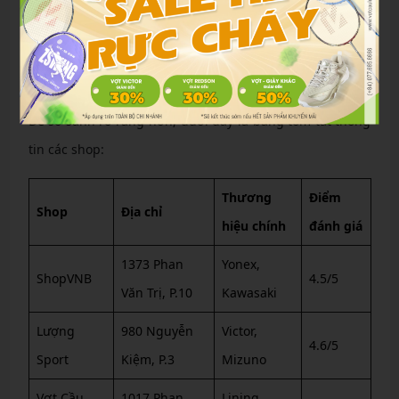
cao về sự đa dạng size và màu sắc, cùng dịch vụ giao
hàng nhanh. Cửa hàng còn hỗ trợ tư vấn dinh dưỡng và
tập luyện, tạo giá trị thêm cho người chơi.
Để so sánh rõ ràng hơn, dưới đây là bảng tóm tắt thông
tin các shop:
Thương
Điểm
Shop
Địa chỉ
hiệu chính
đánh giá
1373 Phan
Yonex,
ShopVNB
4.5/5
Văn Trị, P.10
Kawasaki
Lượng
980 Nguyễn
Victor,
4.6/5
Sport
Kiệm, P.3
Mizuno
Vợt Cầu
1017 Phan
Lining,