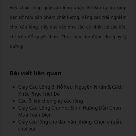
Việc chọn shop giày cầu lông quận Gò Vấp uy tín giúp
bạn sở hữu sản phẩm chất lượng, nâng cao trải nghiệm
chơi cầu lông. Hãy dựa vào nhu cầu cá nhân và các tiêu
chí trên để quyết định. Chúc bạn tìm được đôi giày lý
tưởng!
Bài viết liên quan
Giày Cầu Lông Bị Hở Keo: Nguyên Nhân & Cách
Khắc Phục Triệt Để
Các lỗi khi chọn giày cầu lông
Giày Cầu Lông Cho Học Sinh: Hướng Dẫn Chọn
Mua Toàn Diện
Giày cầu lông cho dân văn phòng: Chọn chuẩn,
chơi vui