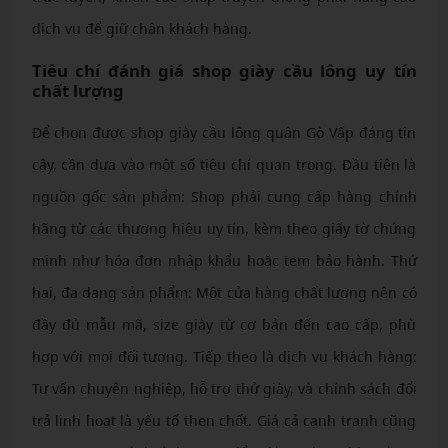
dịch vụ để giữ chân khách hàng.
Tiêu chí đánh giá shop giày cầu lông uy tín
chất lượng
Để chọn được shop giày cầu lông quận Gò Vấp đáng tin
cậy, cần dựa vào một số tiêu chí quan trọng. Đầu tiên là
nguồn gốc sản phẩm: Shop phải cung cấp hàng chính
hãng từ các thương hiệu uy tín, kèm theo giấy tờ chứng
minh như hóa đơn nhập khẩu hoặc tem bảo hành. Thứ
hai, đa dạng sản phẩm: Một cửa hàng chất lượng nên có
đầy đủ mẫu mã, size giày từ cơ bản đến cao cấp, phù
hợp với mọi đối tượng. Tiếp theo là dịch vụ khách hàng:
Tư vấn chuyên nghiệp, hỗ trợ thử giày, và chính sách đổi
trả linh hoạt là yếu tố then chốt. Giá cả cạnh tranh cũng