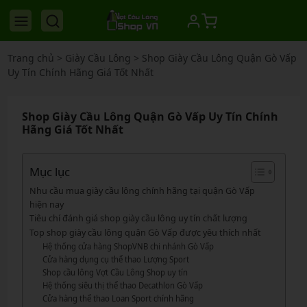
Trang chủ
>
Giày Cầu Lông
>
Shop Giày Cầu Lông Quận Gò Vấp
Uy Tín Chính Hãng Giá Tốt Nhất
Shop Giày Cầu Lông Quận Gò Vấp Uy Tín Chính
Hãng Giá Tốt Nhất
Mục lục
Nhu cầu mua giày cầu lông chính hãng tại quận Gò Vấp
hiện nay
Tiêu chí đánh giá shop giày cầu lông uy tín chất lượng
Top shop giày cầu lông quận Gò Vấp được yêu thích nhất
Hệ thống cửa hàng ShopVNB chi nhánh Gò Vấp
Cửa hàng dụng cụ thể thao Lượng Sport
Shop cầu lông Vợt Cầu Lông Shop uy tín
Hệ thống siêu thị thể thao Decathlon Gò Vấp
Cửa hàng thể thao Loan Sport chính hãng