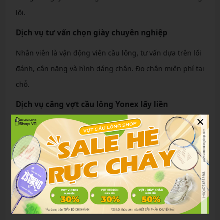
lỗi.
Dịch vụ tư vấn chọn giày chuyên nghiệp
Nhân viên là vận động viên cầu lông, tư vấn dựa trên lối
đánh, cân nặng và hình dáng chân. Đo chân miễn phí tại
chỗ.
Dịch vụ căng vợt cầu lông Yonex lấy liền
×
Máy căng điện tử Nhật Bản, dây BG66 Ultimax chính
hãng. Lấy liền trong 30 phút, giá từ 150.000 VNĐ.
Bảng giá giày cầu lông Yonex cập nhật mới
nhất
Dưới đây là bảng giá tham khảo tại shop Thủ Đức (cập
nhật 11/2025, có thể thay đổi theo khuyến mãi):