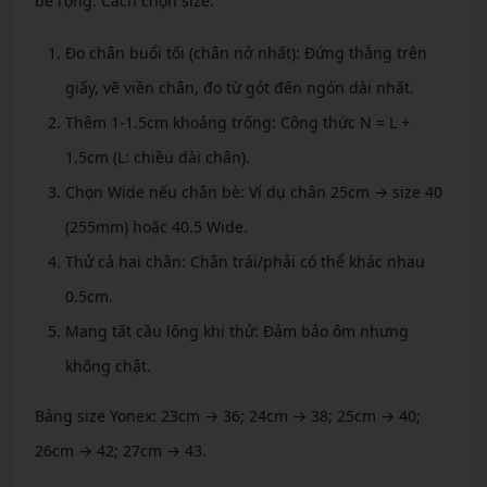
bè rộng. Cách chọn size:
Đo chân buổi tối (chân nở nhất): Đứng thẳng trên
giấy, vẽ viền chân, đo từ gót đến ngón dài nhất.
Thêm 1-1.5cm khoảng trống: Công thức N = L +
1.5cm (L: chiều dài chân).
Chọn Wide nếu chân bè: Ví dụ chân 25cm → size 40
(255mm) hoặc 40.5 Wide.
Thử cả hai chân: Chân trái/phải có thể khác nhau
0.5cm.
Mang tất cầu lông khi thử: Đảm bảo ôm nhưng
không chật.
Bảng size Yonex: 23cm → 36; 24cm → 38; 25cm → 40;
26cm → 42; 27cm → 43.