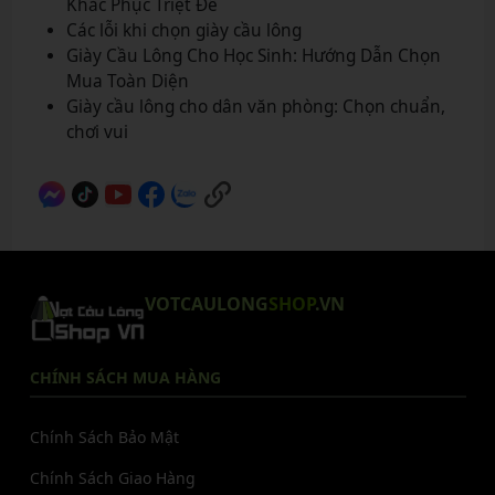
Khắc Phục Triệt Để
Các lỗi khi chọn giày cầu lông
Giày Cầu Lông Cho Học Sinh: Hướng Dẫn Chọn
Mua Toàn Diện
Giày cầu lông cho dân văn phòng: Chọn chuẩn,
chơi vui
VOTCAULONG
SHOP
.VN
CHÍNH SÁCH MUA HÀNG
Chính Sách Bảo Mật
Chính Sách Giao Hàng