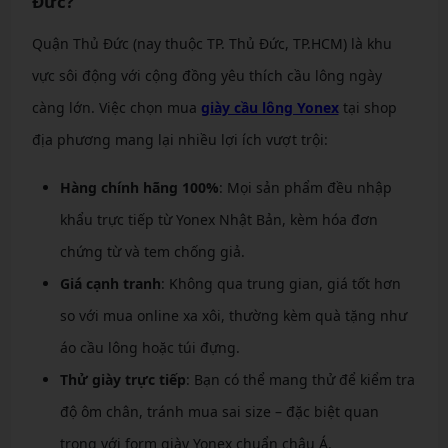
Đức?
Quận Thủ Đức (nay thuộc TP. Thủ Đức, TP.HCM) là khu
vực sôi động với cộng đồng yêu thích cầu lông ngày
càng lớn. Việc chọn mua
giày cầu lông Yonex
tại shop
địa phương mang lại nhiều lợi ích vượt trội:
Hàng chính hãng 100%
: Mọi sản phẩm đều nhập
khẩu trực tiếp từ Yonex Nhật Bản, kèm hóa đơn
chứng từ và tem chống giả.
Giá cạnh tranh
: Không qua trung gian, giá tốt hơn
so với mua online xa xôi, thường kèm quà tặng như
áo cầu lông hoặc túi đựng.
Thử giày trực tiếp
: Bạn có thể mang thử để kiểm tra
độ ôm chân, tránh mua sai size – đặc biệt quan
trọng với form giày Yonex chuẩn châu Á.