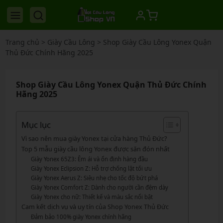
Trang chủ
>
Giày Cầu Lông
>
Shop Giày Cầu Lông Yonex Quận
Thủ Đức Chính Hãng 2025
Shop Giày Cầu Lông Yonex Quận Thủ Đức Chính
Hãng 2025
Mục lục
Vì sao nên mua giày Yonex tại cửa hàng Thủ Đức?
Top 5 mẫu giày cầu lông Yonex được săn đón nhất
Giày Yonex 65Z3: Êm ái và ổn định hàng đầu
Giày Yonex Eclipsion Z: Hỗ trợ chống lật tối ưu
Giày Yonex Aerus Z: Siêu nhẹ cho tốc độ bứt phá
Giày Yonex Comfort Z: Dành cho người cần đệm dày
Giày Yonex cho nữ: Thiết kế và màu sắc nổi bật
Cam kết dịch vụ và uy tín của Shop Yonex Thủ Đức
Đảm bảo 100% giày Yonex chính hãng