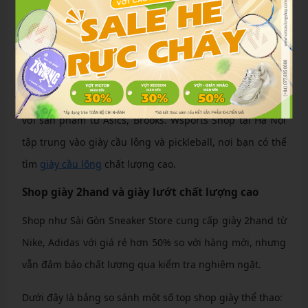
Biti’s Hunter hay Ananas mang đến thiết kế trẻ trung,
bền bỉ, phù hợp cho học sinh, sinh viên.
Địa chỉ chuyên giày chạy bộ và tập Gym chuyên
dụng
NEO Sport tại TP.HCM chuyên giày bóng đá và chạy bộ,
với sản phẩm từ Asics, Brooks. Wsports Shop tại Hà Nội
tập trung vào giày cầu lông và pickleball, nơi bạn có thể
tìm
giày cầu lông
chất lượng cao.
Shop giày 2hand và giày lướt chất lượng cao
Shop như Sài Gòn Sneaker Store cung cấp giày 2hand từ
Nike, Adidas với giá rẻ hơn 50% so với hàng mới, nhưng
vẫn đảm bảo chất lượng qua kiểm tra nghiêm ngặt.
Dưới đây là bảng so sánh một số top shop giày thể thao: