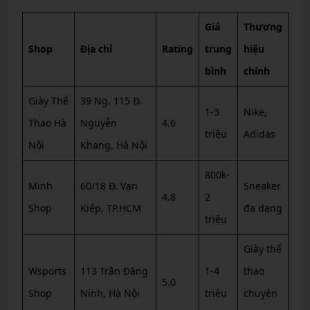
Giá
Thương
Shop
Địa chỉ
Rating
trung
hiệu
bình
chính
Giày Thể
39 Ng. 115 Đ.
1-3
Nike,
Thao Hà
Nguyễn
4.6
triệu
Adidas
Nội
Khang, Hà Nội
800k-
Minh
60/18 Đ. Vạn
Sneaker
4.8
2
Shop
Kiếp, TP.HCM
đa dạng
triệu
Giày thể
Wsports
113 Trần Đăng
1-4
thao
5.0
Shop
Ninh, Hà Nội
triệu
chuyên