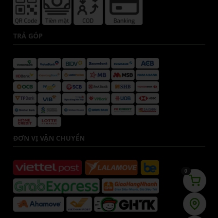
TRẢ GÓP
ĐƠN VỊ VẬN CHUYỂN
0