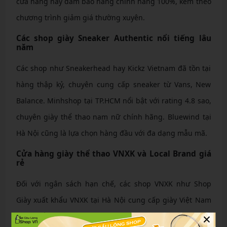
cửa hàng này đảm bảo hàng chính hãng 100%, kèm theo
chương trình giảm giá thường xuyên.
Các shop giày Sneaker Authentic nổi tiếng lâu
năm
Các shop như Sneakerhead hay Kickz Vietnam đã tồn tại
hàng thập kỷ, chuyên cung cấp sneaker từ Vans, New
Balance. Minhshop tại TP.HCM nổi bật với rating 4.8 sao,
chuyên giày thể thao nam nữ chính hãng. Bluewind tại
Hà Nội cũng là lựa chọn hàng đầu với đa dạng mẫu mã.
Cửa hàng giày thể thao VNXK và Local Brand giá
rẻ
Đối với ngân sách hạn chế, các shop VNXK như Shop
Giày xuất khẩu VNXK tại Hà Nội cung cấp giày Việt Nam
×
xuất khẩu với giá chỉ từ 500.000 đồng. Local brand như