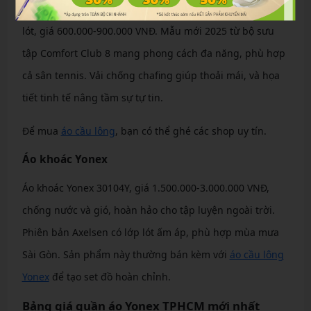
Dành cho nữ giới, váy Yonex kết hợp váy ngắn và quần
lót, giá 600.000-900.000 VNĐ. Mẫu mới 2025 từ bộ sưu
tập Comfort Club 8 mang phong cách đa năng, phù hợp
cả sân tennis. Vải chống chafing giúp thoải mái, và họa
tiết tinh tế nâng tầm sự tự tin.
Để mua
áo cầu lông
, bạn có thể ghé các shop uy tín.
Áo khoác Yonex
Áo khoác Yonex 30104Y, giá 1.500.000-3.000.000 VNĐ,
chống nước và gió, hoàn hảo cho tập luyện ngoài trời.
Phiên bản Axelsen có lớp lót ấm áp, phù hợp mùa mưa
Sài Gòn. Sản phẩm này thường bán kèm với
áo cầu lông
Yonex
để tạo set đồ hoàn chỉnh.
Bảng giá quần áo Yonex TPHCM mới nhất