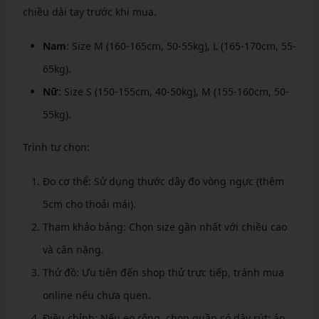
chiều dài tay trước khi mua.
Nam
: Size M (160-165cm, 50-55kg), L (165-170cm, 55-
65kg).
Nữ
: Size S (150-155cm, 40-50kg), M (155-160cm, 50-
55kg).
Trình tự chọn:
Đo cơ thể: Sử dụng thước dây đo vòng ngực (thêm
5cm cho thoải mái).
Tham khảo bảng: Chọn size gần nhất với chiều cao
và cân nặng.
Thử đồ: Ưu tiên đến shop thử trực tiếp, tránh mua
online nếu chưa quen.
Điều chỉnh: Nếu eo rộng, chọn quần có dây rút; áo