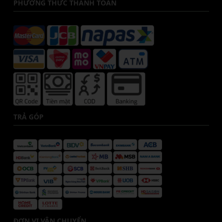
PHƯƠNG THỨC THANH TOÁN
TRẢ GÓP
ĐƠN VỊ VẬN CHUYỂN