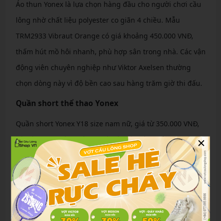
Áo thun Yonex là lựa chọn hàng đầu cho người chơi cầu
lông nhờ chất liệu polyester co giãn 4 chiều. Mẫu
TRM2933 Vibraut Orange có giá khoảng 450.000 VNĐ,
thấm hút mồ hôi nhanh, phù hợp sân trong nhà. Các vận
động viên chuyên nghiệp như Viktor Axelsen thường
chọn dòng này vì độ bền cao sau hàng trăm giờ thi đấu.
Quần short thể thao Yonex
Quần short Yonex Y18 size nam nữ, giá từ 350.000 VNĐ,
×
với túi đựng bóng tiện lợi và dây rút điều chỉnh. Chất
liệu Dry-Fit giúp khô nhanh, lý tưởng cho thời tiết nóng
ẩm TP.HCM. Mẫu 30103 phiên bản Axelsen được ưa
chuộng nhờ thiết kế slim-fit, tăng tốc độ di chuyển.
Váy cầu lông Yonex nữ