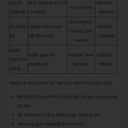
Set Đồ
Nhẹ, thoáng khí, có
600.000 –
Asics, Puma
Chạy Bộ
túi đựng
900.000
Manchester
Áo Bóng
Chống thấm, họa
700.000 –
United, Real
Đá
tiết đội bóng
1.200.000
Madrid
Quần
Ngắn gọn, vải
Reebok, New
250.000 –
Short Đa
nhanh khô
Balance
500.000
Năng
Ngoài ra, danh sách các loại phụ kiện hỗ trợ bao gồm:
Băng đô chống mồ hôi: Giúp giữ tóc gọn gàng trong
lúc tập.
Tất thể thao: Chống phồng rộp, thoáng khí.
Găng tay gym: Tăng độ bám cho tạ.