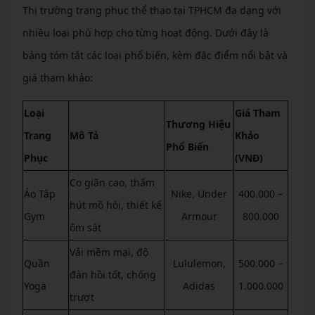
Thị trường trang phục thể thao tại TPHCM đa dạng với
nhiều loại phù hợp cho từng hoạt động. Dưới đây là
bảng tóm tắt các loại phổ biến, kèm đặc điểm nổi bật và
giá tham khảo:
Loại
Giá Tham
Thương Hiệu
Trang
Mô Tả
Khảo
Phổ Biến
Phục
(VNĐ)
Co giãn cao, thấm
Áo Tập
Nike, Under
400.000 –
hút mồ hôi, thiết kế
Gym
Armour
800.000
ôm sát
Vải mềm mại, độ
Quần
Lululemon,
500.000 –
đàn hồi tốt, chống
Yoga
Adidas
1.000.000
trượt