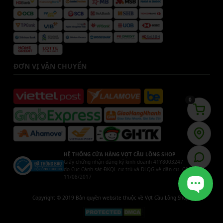
ĐƠN VỊ VẬN CHUYỂN
0
HỆ THỐNG CỬA HÀNG VỢT CẦU LÔNG SHOP
Giấy chứng nhận đăng ký kinh doanh 41Y8003247
do Cục Cảnh sát ĐKQL cư trú và DLQG về dân cư. Cấp ngày
11/08/2017
Copyright © 2019 Bản quyền website thuộc về Vợt Cầu Lông Shop.