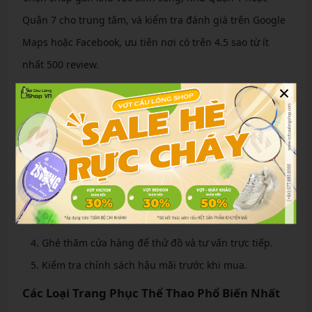
Quận 7 cho trung tâm, và kiểm tra đánh giá trên Google
Maps hoặc Facebook, ưu tiên nơi có trên 4.5 sao từ ít
nhất 500 review.
×
Theo trình tự sau, bạn có thể dễ dàng chọn shop lý
tưởng:
Xác định ngân sách và môn thể thao chính.
Tìm kiếm trên Google với từ khóa “shop quần áo thể
thao TPHCM gần tôi”.
Đọc review và kiểm tra website chính thức.
Ghé thăm cửa hàng để thử đồ và tư vấn trực tiếp.
Kiểm tra chính sách hậu mãi trước khi mua.
Các Loại Trang Phục Thể Thao Phổ Biến Nhất