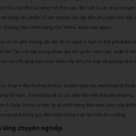
sở hữu mật độ cửa hàng thể thao cao, đặc biệt là các shop chuyên
sự đa dạng sản phẩm: từ vợt carbon cao cấp đến phụ kiện như dây 
ác thương hiệu danh tiếng như Yonex, Victor hay Apacs.
an và chi phí. Không cần lặn lội ra ngoại ô, bạn có thể ghé thăm c
Văn Tần, nơi tập trung nhiều địa chỉ uy tín. Hơn nữa, Quận 3 nổi
ử vợt tại chỗ, giúp bạn chọn được cây vợt phù hợp với phong cách 
Các shop ở đây thường tổ chức sự kiện giao lưu, workshop kỹ thuậ
cùng sở thích. Theo thống kê từ các diễn đàn thể thao địa phương,
ắm ở Quận 3 nhờ sự tiện lợi và chất lượng đảm bảo. Điều này khôn
 mua phải hàng giả, kém chất lượng tràn lan trên thị trường.
u lông chuyên nghiệp