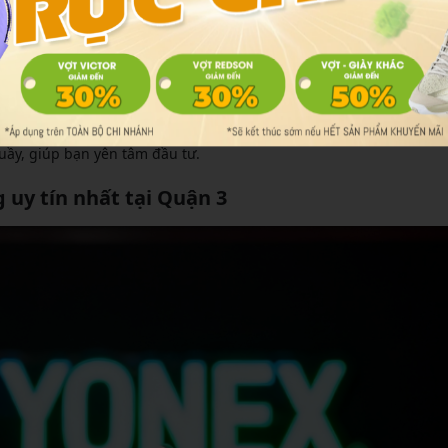
ộ bền cao), và kiểm tra sau căng để đảm bảo cân bằng.
inh bạch cho khách hàng
áng cho khung vợt và 3 tháng cho dây. Hậu mãi bao gồm đổi trả tro
 phí nội thành, và chương trình tích điểm khách hàng thân thiết. 
quầy, giúp bạn yên tâm đầu tư.
 uy tín nhất tại Quận 3