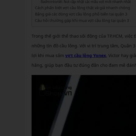
GIÀY 
BadmintonW: Nơi cập nhật các mẫu vợt mới nhanh nhất
Vớ Cầu Lông
Vợt Pickleball Kamito
VỢT 
Cách phân biệt vợt cầu lông thật và giả nhanh chóng
GIÀY 
Vợt Pickleball Dưới 1tr
Bảng giá các dòng vợt cầu lông phổ biến tại quận 3
VỢT 
Câu hỏi thường gặp khi mua vợt cầu lông tại quận 3
Xem thêm
GIÀY 
VỢT 
GIÀY 
Trong thế giới thể thao sôi động của TP.HCM, việc 
VỢT 
những tín đồ cầu lông. Với vị trí trung tâm, Quận 
lợi khi mua sắm
vợt cầu lông Yonex
, Victor hay 
VỢT 
hãng, giúp bạn đầu tư đúng đắn cho đam mê đánh 
VỢT 
VỢT 