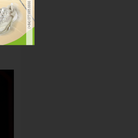
ng 7
Một