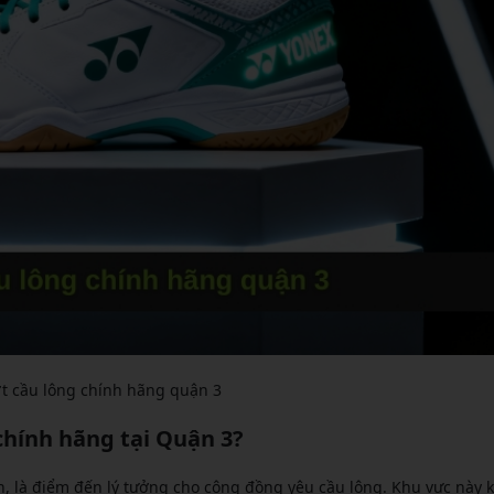
t cầu lông chính hãng quận 3
chính hãng tại Quận 3?
Gòn, là điểm đến lý tưởng cho cộng đồng yêu cầu lông. Khu vực này