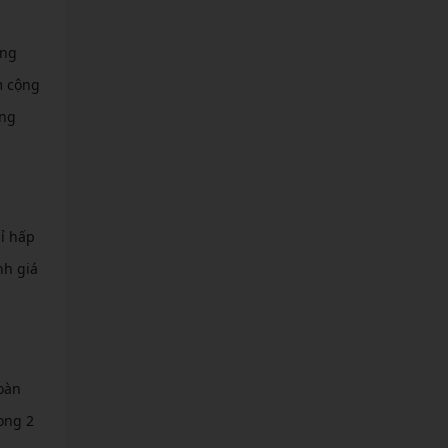
ờng
m cộng
àng
sỉ hấp
nh giá
oàn
ong 2