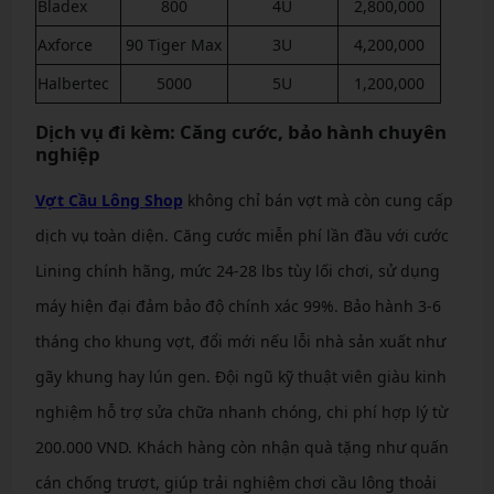
Bladex
800
4U
2,800,000
Axforce
90 Tiger Max
3U
4,200,000
Halbertec
5000
5U
1,200,000
Dịch vụ đi kèm: Căng cước, bảo hành chuyên
nghiệp
Vợt Cầu Lông Shop
không chỉ bán vợt mà còn cung cấp
dịch vụ toàn diện. Căng cước miễn phí lần đầu với cước
Lining chính hãng, mức 24-28 lbs tùy lối chơi, sử dụng
máy hiện đại đảm bảo độ chính xác 99%. Bảo hành 3-6
tháng cho khung vợt, đổi mới nếu lỗi nhà sản xuất như
gãy khung hay lún gen. Đội ngũ kỹ thuật viên giàu kinh
nghiệm hỗ trợ sửa chữa nhanh chóng, chi phí hợp lý từ
200.000 VND. Khách hàng còn nhận quà tặng như quấn
cán chống trượt, giúp trải nghiệm chơi cầu lông thoải