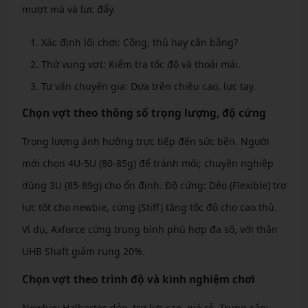
mượt mà và lực đẩy.
Xác định lối chơi: Công, thủ hay cân bằng?
Thử vung vợt: Kiểm tra tốc độ và thoải mái.
Tư vấn chuyên gia: Dựa trên chiều cao, lực tay.
Chọn vợt theo thông số trọng lượng, độ cứng
Trọng lượng ảnh hưởng trực tiếp đến sức bền. Người
mới chọn 4U-5U (80-85g) để tránh mỏi; chuyên nghiệp
dùng 3U (85-89g) cho ổn định. Độ cứng: Dẻo (Flexible) trợ
lực tốt cho newbie, cứng (Stiff) tăng tốc độ cho cao thủ.
Ví dụ, Axforce cứng trung bình phù hợp đa số, với thân
UHB Shaft giảm rung 20%.
Chọn vợt theo trình độ và kinh nghiệm chơi
Newbie: Halbertec dẻo, trợ lực cao, giá rẻ. Trung cấp: