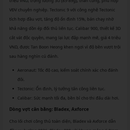
triệu VND, trọng lượng 3U (85-89g), thân cứng, phù hợp
VĐV chuyên nghiệp. Tectonic 9 với công nghệ Tectonic
tích hợp đầu vợt, tăng độ ổn định 15%, bán chạy nhờ
khả năng dồn ép đối thủ liên tục. Calibar 900, thiết kế 3D
cắt vát độc quyền, mang lại lực đập mạnh mẽ, giá 4 triệu
VND, được Tan Boon Heong khen ngợi vì độ bền vượt trội
sau hàng nghìn cú đánh.
Aeronaut: Tốc độ cao, kiểm soát chính xác cho đánh
đôi.
Tectonic: Ổn định, lý tưởng tấn công liên tục.
Calibar: Sức mạnh tối đa, bền bỉ cho thi đấu dài hơi.
Dòng vợt cân bằng: Bladex, Axforce
Cho lối chơi công thủ toàn diện, Bladex và Axforce dẫn