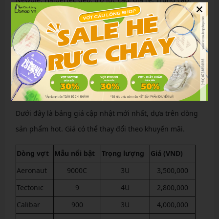
×
Bladex cân bằng, phát triển kỹ năng. Chuyên nghiệp:
Calibar cứng, tối ưu hiệu suất. Xem xét ngân sách: Dưới
2 triệu cho phong trào, trên 3 triệu cho thi đấu. Luôn thử
căng cước 24-26 lbs để kiểm tra cảm giác.
Bảng giá vợt cầu lông Lining chính hãng mới
nhất
Dưới đây là bảng giá cập nhật mới nhất, dựa trên dòng
sản phẩm hot. Giá có thể thay đổi theo khuyến mãi.
Dòng vợt
Mẫu nổi bật
Trọng lượng
Giá (VND)
Aeronaut
9000C
3U
3,500,000
Tectonic
9
4U
2,800,000
Calibar
900
3U
4,000,000