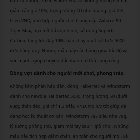
đầu xu hướng 2026. Bladex 800 với khung mỏng 6.8mm,
giảm cản gió 10%, trọng lượng 4U nhẹ nhàng, giá 2.8
triệu VND, phù hợp người chơi trung cấp. Axforce 90
Tiger Max, họa tiết hổ mạnh mẽ, sử dụng Superb
Carbon, tăng lực đẩy 10%, bán chạy nhất với hơn 5000
đơn hàng quý. Những mẫu này cân bằng giữa tốc độ và
sức mạnh, giúp chuyển đổi nhanh từ thủ sang công.
Dòng vợt dành cho người mới chơi, phong trào
Không kém phần hấp dẫn, dòng Halbertec và Windstorm
dành cho newbie. Halbertec 5000, trọng lượng 5U (dưới
80g), thân dẻo, giá chỉ 1.2 triệu VND, trợ lực tốt giúp dễ
dàng học kỹ thuật cơ bản. Windstorm 78S siêu nhẹ 78g,
lý tưởng phòng thủ, giảm mỏi tay sau 1 giờ chơi. Những
mẫu này tích hợp giảm chấn, an toàn cho người mới, và