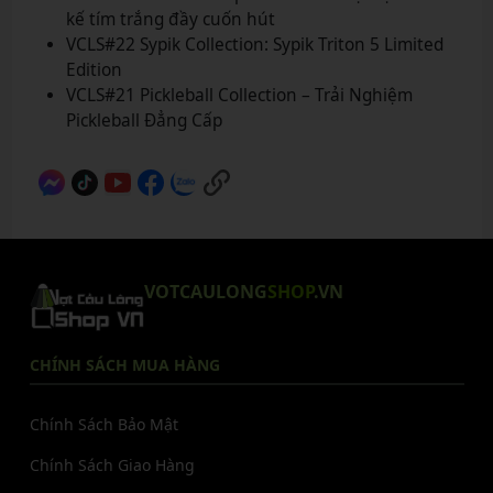
kế tím trắng đầy cuốn hút
VCLS#22 Sypik Collection: Sypik Triton 5 Limited
Edition
VCLS#21 Pickleball Collection – Trải Nghiệm
Pickleball Đẳng Cấp
VOTCAULONG
SHOP
.VN
CHÍNH SÁCH MUA HÀNG
Chính Sách Bảo Mật
Chính Sách Giao Hàng