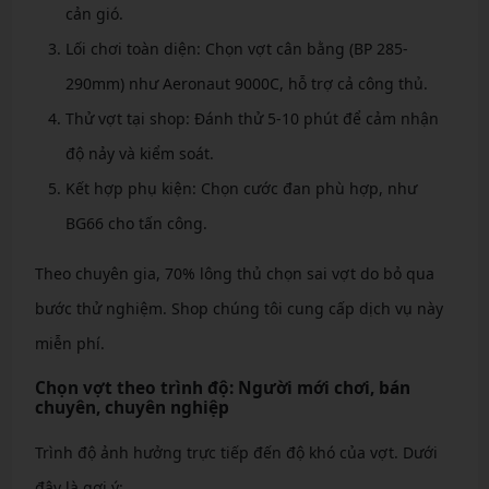
cản gió.
Lối chơi toàn diện: Chọn vợt cân bằng (BP 285-
290mm) như Aeronaut 9000C, hỗ trợ cả công thủ.
Thử vợt tại shop: Đánh thử 5-10 phút để cảm nhận
độ nảy và kiểm soát.
Kết hợp phụ kiện: Chọn cước đan phù hợp, như
BG66 cho tấn công.
Theo chuyên gia, 70% lông thủ chọn sai vợt do bỏ qua
bước thử nghiệm. Shop chúng tôi cung cấp dịch vụ này
miễn phí.
Chọn vợt theo trình độ: Người mới chơi, bán
chuyên, chuyên nghiệp
Trình độ ảnh hưởng trực tiếp đến độ khó của vợt. Dưới
đây là gợi ý: