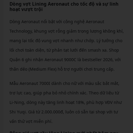
Dòng vợt Lining Aeronaut cho tốc độ và sự linh
hoạt vượt trội
Dòng Aeronaut nổi bật với công nghệ Aeronaut
Technology, khung vợt rỗng giảm trọng lượng không khí,
mang lại tốc độ vung vợt nhanh như chớp. Lý tưởng cho
lối chơi toàn diện, từ phản tạt lưới đến smash xa. Shop
Quận 6 ghi nhận Aeronaut 9000C là bestseller 2026, với
thân dẻo (Medium Flex) hỗ trợ người chơi trung cấp.
Mẫu Aeronaut 7000I dành cho nữ với màu sắc bắt mắt,
trợ lực cao, giúp pha bỏ nhỏ chính xác. Theo dữ liệu từ
Li-Ning, dòng này tăng linh hoạt 18%, phù hợp VĐV như
Shi Yuqi. Giá từ 2.000.000đ, luôn có sẵn tại shop với tư
vấn thử vợt miễn phí.