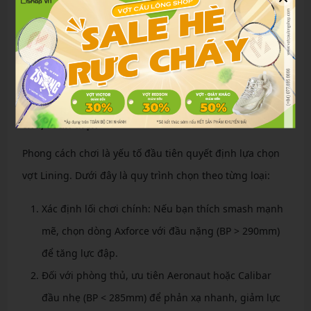
Chọn vợt cầu lông Lining không chỉ dựa vào giá cả mà
còn cần xem xét phong cách chơi, trình độ và thông số
kỹ thuật. Dưới đây là hướng dẫn chi tiết để bạn dễ dàng
quyết định tại shop Quận 6.
Chọn vợt theo phong cách chơi: Tấn công, phòng
thủ, toàn diện
Phong cách chơi là yếu tố đầu tiên quyết định lựa chọn
vợt Lining. Dưới đây là quy trình chọn theo từng loại:
Xác định lối chơi chính: Nếu bạn thích smash mạnh
mẽ, chọn dòng Axforce với đầu nặng (BP > 290mm)
để tăng lực đập.
Đối với phòng thủ, ưu tiên Aeronaut hoặc Calibar
đầu nhẹ (BP < 285mm) để phản xạ nhanh, giảm lực