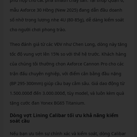
phù hợp cho các pha smash cháy sân. Tại shop Quận 6,
mẫu Axforce 30 Hồng (New 2025) đang dẫn đầu doanh
số nhờ trọng lượng nhẹ 4U (80-85g), dễ dàng kiểm soát
cho người chơi phong trào.
Theo đánh giá từ các VĐV như Chen Long, dòng này tăng
tốc độ vung vợt lên 15% so với thế hệ trước. Khách hàng
của chúng tôi thường chọn Axforce Cannon Pro cho các
trận đấu chuyên nghiệp, với điểm cân bằng đầu nặng
(BP 295-300mm) giúp cầu bay cắm sâu. Giá dao động từ
1.500.000đ đến 3.000.000đ, tùy model, và luôn kèm quà
tặng cước đan Yonex BG65 Titanium.
Dòng vợt Lining Calibar tối ưu khả năng kiểm
soát cầu
Nếu bạn ưu tiên sự chính xác và kiểm soát, dòng Calibar