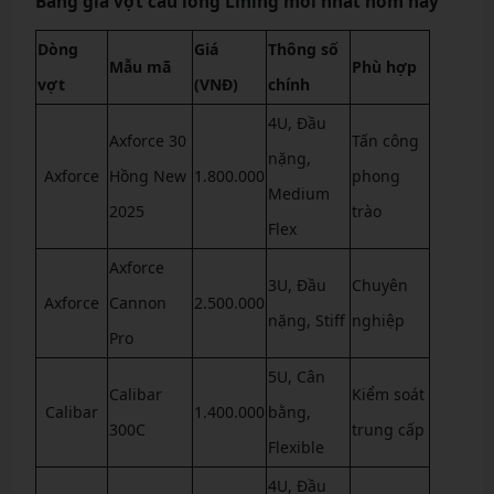
Bảng giá vợt cầu lông Lining mới nhất hôm nay
Dòng
Giá
Thông số
Mẫu mã
Phù hợp
vợt
(VNĐ)
chính
4U, Đầu
Axforce 30
Tấn công
nặng,
Axforce
Hồng New
1.800.000
phong
Medium
2025
trào
Flex
Axforce
3U, Đầu
Chuyên
Axforce
Cannon
2.500.000
nặng, Stiff
nghiệp
Pro
5U, Cân
Calibar
Kiểm soát
Calibar
1.400.000
bằng,
300C
trung cấp
Flexible
4U, Đầu