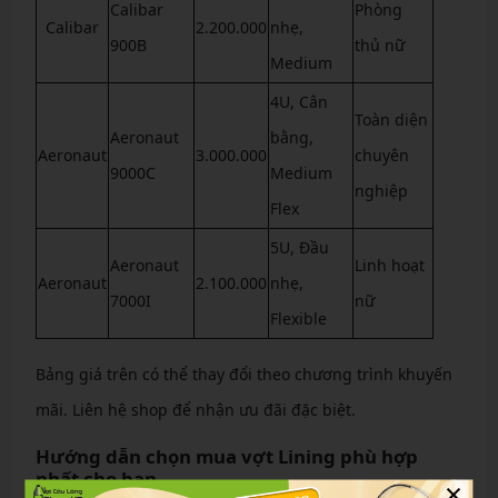
Calibar
Phòng
Calibar
2.200.000
nhẹ,
900B
thủ nữ
Medium
4U, Cân
Toàn diện
Aeronaut
bằng,
Aeronaut
3.000.000
chuyên
9000C
Medium
nghiệp
Flex
5U, Đầu
Aeronaut
Linh hoạt
Aeronaut
2.100.000
nhẹ,
7000I
nữ
Flexible
Bảng giá trên có thể thay đổi theo chương trình khuyến
mãi. Liên hệ shop để nhận ưu đãi đặc biệt.
Hướng dẫn chọn mua vợt Lining phù hợp
nhất cho bạn
×