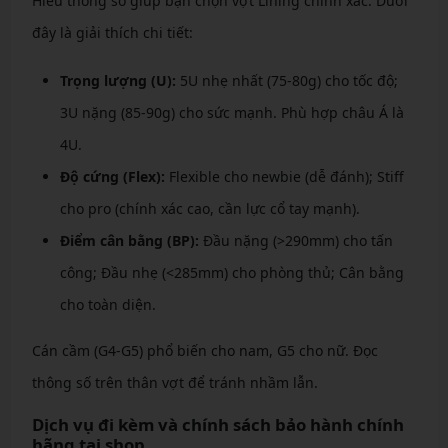
Hiểu thông số giúp bạn chọn vợt Lining chính xác. Dưới
đây là giải thích chi tiết:
Trọng lượng (U):
5U nhẹ nhất (75-80g) cho tốc độ;
3U nặng (85-90g) cho sức mạnh. Phù hợp châu Á là
4U.
Độ cứng (Flex):
Flexible cho newbie (dễ đánh); Stiff
cho pro (chính xác cao, cần lực cổ tay mạnh).
Điểm cân bằng (BP):
Đầu nặng (>290mm) cho tấn
công; Đầu nhẹ (<285mm) cho phòng thủ; Cân bằng
cho toàn diện.
Cán cầm (G4-G5) phổ biến cho nam, G5 cho nữ. Đọc
thông số trên thân vợt để tránh nhầm lẫn.
Dịch vụ đi kèm và chính sách bảo hành chính
hãng tại shop