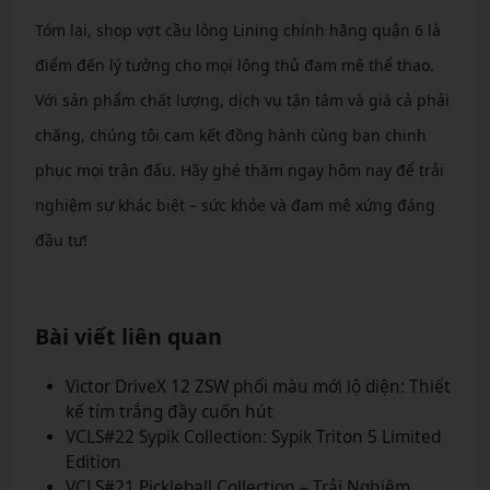
Tóm lại, shop vợt cầu lông Lining chính hãng quận 6 là
điểm đến lý tưởng cho mọi lông thủ đam mê thể thao.
Với sản phẩm chất lượng, dịch vụ tận tâm và giá cả phải
chăng, chúng tôi cam kết đồng hành cùng bạn chinh
phục mọi trận đấu. Hãy ghé thăm ngay hôm nay để trải
nghiệm sự khác biệt – sức khỏe và đam mê xứng đáng
đầu tư!
Bài viết liên quan
Victor DriveX 12 ZSW phối màu mới lộ diện: Thiết
kế tím trắng đầy cuốn hút
VCLS#22 Sypik Collection: Sypik Triton 5 Limited
Edition
VCLS#21 Pickleball Collection – Trải Nghiệm