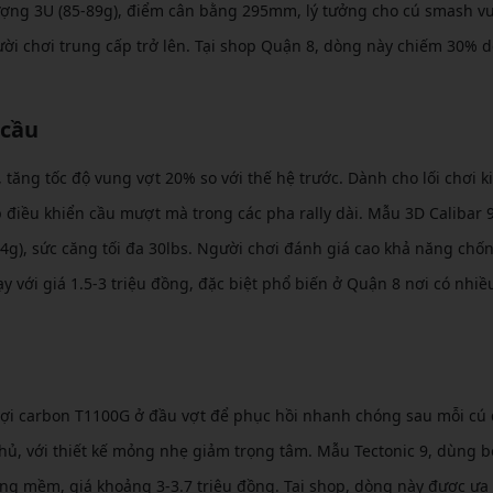
lượng 3U (85-89g), điểm cân bằng 295mm, lý tưởng cho cú smash v
gười chơi trung cấp trở lên. Tại shop Quận 8, dòng này chiếm 30% 
 cầu
 tăng tốc độ vung vợt 20% so với thế hệ trước. Dành cho lối chơi 
p điều khiển cầu mượt mà trong các pha rally dài. Mẫu 3D Calibar 
84g), sức căng tối đa 30lbs. Người chơi đánh giá cao khả năng chố
với giá 1.5-3 triệu đồng, đặc biệt phổ biến ở Quận 8 nơi có nhiều
ợp sợi carbon T1100G ở đầu vợt để phục hồi nhanh chóng sau mỗi cú
hủ, với thiết kế mỏng nhẹ giảm trọng tâm. Mẫu Tectonic 9, dùng b
g mềm, giá khoảng 3-3.7 triệu đồng. Tại shop, dòng này được ưa