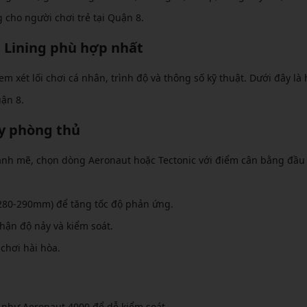
cho người chơi trẻ tại Quận 8.
 Lining phù hợp nhất
m xét lối chơi cá nhân, trình độ và thông số kỹ thuật. Dưới đây là
uận 8.
ay phòng thủ
nh mẽ, chọn dòng Aeronaut hoặc Tectonic với điểm cân bằng đầu
 (280-290mm) để tăng tốc độ phản ứng.
hận độ nảy và kiểm soát.
chơi hài hòa.
 như Aeronaut 4000 để dễ kiểm soát.