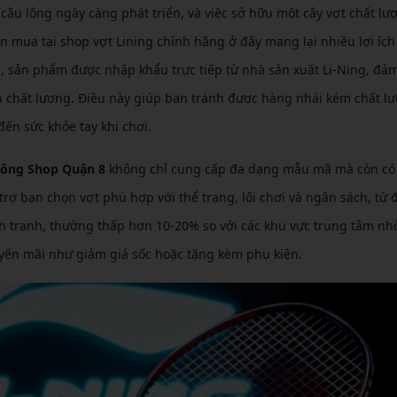
cầu lông ngày càng phát triển, và việc sở hữu một cây vợt chất lư
ọn mua tại shop vợt Lining chính hãng ở đây mang lại nhiều lợi ích
n, sản phẩm được nhập khẩu trực tiếp từ nhà sản xuất Li-Ning, đả
 chất lượng. Điều này giúp bạn tránh được hàng nhái kém chất lư
n sức khỏe tay khi chơi.
Lông Shop Quận 8
không chỉ cung cấp đa dạng mẫu mã mà còn có
rợ bạn chọn vợt phù hợp với thể trạng, lối chơi và ngân sách, từ đ
ạnh tranh, thường thấp hơn 10-20% so với các khu vực trung tâm nh
yến mãi như giảm giá sốc hoặc tặng kèm phụ kiện.