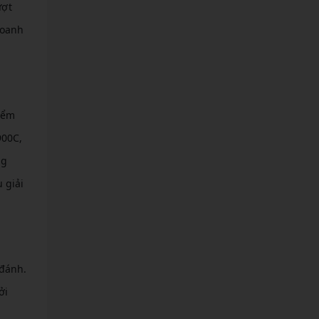
ượt
doanh
kiểm
900C,
ng
 giải
 đánh.
ởi