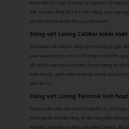
được VĐV Shi Yuqi sử dụng tại Olympic, có trọng 
trội. Giá dao động từ 2.5-4 triệu đồng, phù hợp n
số nhờ độ bền và tốc độ vung vợt nhanh.
Dòng vợt Lining Calibar kiểm soát
3D Calibar nổi bật với công nghệ khung đa giác 3D,
soát và phòng thủ, vợt có độ cứng trung bình, giú
yêu thích của Pusarla Sindhu, trọng lượng 4U (80-
xoắn khung, giảm chấn rung tay. Dòng này bán chạy 
đấu đôi nữ.
Dòng vợt Lining Tectonic linh hoạt
Tectonic đại diện cho sự linh hoạt tối ưu, tích h
Phù hợp lối chơi đa năng, từ tấn công đến phòng t
Kidambi Srikanth, có điểm cân bằng 298mm, độ cứn