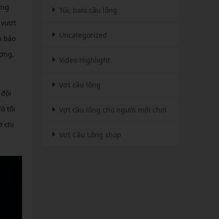
ợng
Túi, balo cầu lông
 vượt
Uncategorized
m bảo
ợng,
Video Highlight
Vợt cầu lông
 đội
ó tối
Vợt cầu lông cho người mới chơi
ờ chi
Vợt Cầu Lông shop