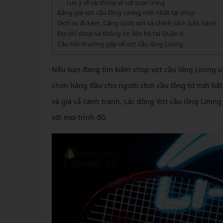
GIÀY 
Lưu ý về các thông số vợt quan trọng
Vớ Cầu Lông
Vợt Pickleball Kamito
VỢT 
Bảng giá vợt cầu lông Lining mới nhất tại shop
GIÀY 
Vợt Pickleball Dưới 1tr
Dịch vụ đi kèm: Căng cước vợt và chính sách bảo hành
VỢT 
Địa chỉ shop và thông tin liên hệ tại Quận 8
Xem thêm
GIÀY 
Câu hỏi thường gặp về vợt cầu lông Lining
VỢT 
GIÀY 
Nếu bạn đang tìm kiếm shop vợt cầu lông Lining uy
VỢT 
chọn hàng đầu cho người chơi cầu lông từ mới bắt 
VỢT 
và giá cả cạnh tranh, các dòng Vợt cầu lông Linin
VỢT 
với mọi trình độ.
VỢT 