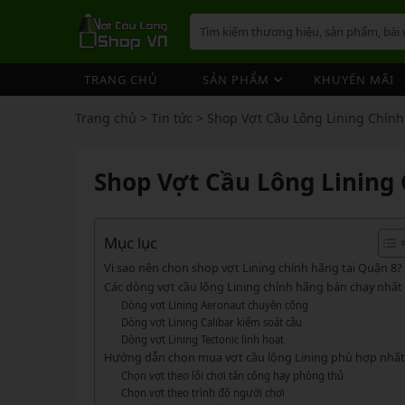
TRANG CHỦ
SẢN PHẨM
KHUYẾN MÃI
VỢT CẦU LÔNG
GIÀY 
ÁO CẦ
QUẦN 
TÚI/B
CƯỚC 
PHỤ K
NÓN
Trang chủ
>
Tin tức
>
Shop Vợt Cầu Lông Lining Chính
VỢT 
VỢT CẦU LÔNG
GIÀY CẦU LÔNG
GIÀY CẦU LÔNG
GIÀY 
ÁO CẦ
QUẦN 
TÚI/B
CUỐN 
TÚI/B
VỢT 
Vợt Cầu Lông Yonex
Giày Cầu Lông Yonex
Shop Vợt Cầu Lông Lining 
ÁO CẦU LÔNG
GIÀY 
ÁO CẦ
QUẦN 
TÚI/B
ỐNG C
BÓNG 
Vợt Cầu Lông Victor
Giày Cầu Lông Mizuno
VỢT 
QUẦN CẦU LÔNG
GIÀY 
ÁO CẦ
QUẦN 
TÚI/B
VỚ CẦ
Vợt Cầu Lông Lining
Giày Cầu Lông Lining
VỢT 
Vợt Cầu Lông Mizuno
Giày Cầu Lông Victor
Mục lục
TÚI / BALO CẦU LÔNG
GIÀY 
ÁO CẦ
QUẦN
TÚI/B
Vợt Cầu Lông Hundred
Giày Cầu Lông Hundred
Vì sao nên chọn shop vợt Lining chính hãng tại Quận 8?
VỢT 
PHỤ KIỆN CẦU LÔNG
GIÀY 
TÚI/B
Các dòng vợt cầu lông Lining chính hãng bán chạy nhất
Xem thêm
Xem thêm
Dòng vợt Lining Aeronaut chuyên công
MÁY ĐAN
GIÀY 
TÚI/B
PHỤ KIỆN CẦU LÔNG
VỢT PICKLEBALL
VỢT 
Dòng vợt Lining Calibar kiểm soát cầu
VỢT PICKLEBALL
GIÀY 
Dòng vợt Lining Tectonic linh hoạt
Cước Cầu Lông
Vợt Pickleball Joola
VỢT 
Hướng dẫn chọn mua vợt cầu lông Lining phù hợp nhất
Ống Cầu Lông
Vợt Pickleball Sypik
PHỤ KIỆN PICKLE BALL
GIÀY 
Chọn vợt theo lối chơi tấn công hay phòng thủ
VỢT 
Cuốn Cán Cầu Lông
Vợt Pickleball Lining
Chọn vợt theo trình độ người chơi