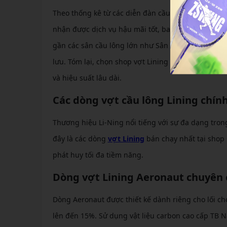
Theo thống kê từ các diễn đàn cầu lông Việt Nam,
nhận được dịch vụ hậu mãi tốt, bao gồm bảo hành lê
gần các sân cầu lông lớn như Sân Tạ Quang Bửu giú
lưu. Tóm lại, chọn shop vợt Lining chính hãng tại
và hiệu suất lâu dài.
Các dòng vợt cầu lông Lining chín
Thương hiệu Li-Ning nổi tiếng với sự đa dạng tro
đây là các dòng
vợt Lining
bán chạy nhất tại shop 
phát huy tối đa tiềm năng.
Dòng vợt Lining Aeronaut chuyên
Dòng Aeronaut được thiết kế dành riêng cho lối c
lên đến 15%. Sử dụng vật liệu carbon cao cấp TB N