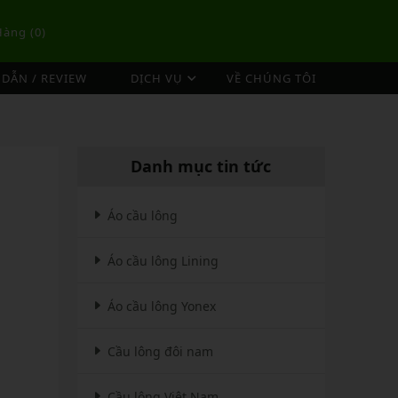
Hàng (
0
)
DẪN / REVIEW
DỊCH VỤ
VỀ CHÚNG TÔI
DỊCH VỤ ĐAN VỢT CẦU LÔNG
TÚI/BALO CẦU LÔNG
OP
DỊCH VỤ THU MUA VỢT CŨ
ex
Túi Cầu Lông Lining
Danh mục tin tức
ing
Túi Cầu Lông Yonex
mpoo
Túi Cầu Lông Victor
Áo cầu lông
tor
Túi Cầu Lông Mizuno
Áo cầu lông Lining
Túi Cầu Lông Apavi
Xem thêm
EBALL
MÁY ĐAN
Áo cầu lông Yonex
Phụ Kiện Máy Đan
Cầu lông đôi nam
Cầu lông Việt Nam