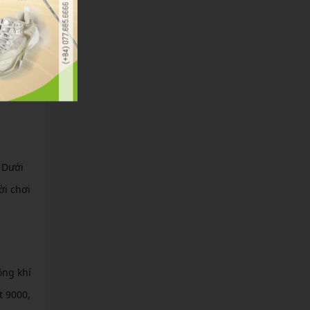
ng để
ận lợi
n giao
khỏe
 Dưới
ời chơi
ông khí
t 9000,