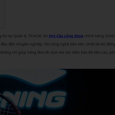
CẦU LÔNG KUMPOO
CẦU LÔNG REDSON
CẦU LÔNG KAWASAKI
CẦU LÔNG 3RD
CẦU LÔNG FELET
CẦU LÔNG APAVI
CẦU LÔNG APAVI
 tín tại Quận 8, TP.HCM, thì
Vợt Cầu Lông Shop
chính hãng chính 
CẦU LÔNG DAS X
đầu đến chuyên nghiệp. Với công nghệ tiên tiến, thiết kế khí độn
CẦU LÔNG FLEET
g không chỉ giúp nâng tầm lối chơi mà còn đảm bảo độ bền cao, p
CẦU LÔNG FLEX POWER
CẦU LÔNG FORZA