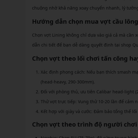
chuộng nhờ khả năng xoay chuyển nhanh, lý tưởng 
Hướng dẫn chọn mua vợt cầu lông
Chọn vợt Lining không chỉ dựa vào giá cả mà cần xe
dẫn chi tiết để bạn dễ dàng quyết định tại shop Q
Chọn vợt theo lối chơi tấn công h
Xác định phong cách: Nếu bạn thích smash mạ
(head-heavy, 290-300mm).
Đối với phòng thủ, ưu tiên Calibar head-light
Thử vợt trực tiếp: Vung thử 10-20 lần để cảm n
Kết hợp với giày và cước: Đảm bảo tổng thể lối 
Chọn vợt theo trình độ người chơi
Newbie: Chọn 5U (75-79g), độ cứng trung bình