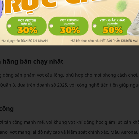
 hơn 70% người chơi tại Quận 8 ưu tiên mua sắm tại shop chính hã
n đến 12 tháng và hỗ trợ căng cước miễn phí. Ngoài ra, vị trí thu
p bạn dễ dàng ghé thăm, thử vợt trực tiếp và tham gia các sự kiệ
 Quận 8 không chỉ là đầu tư cho đam mê mà còn là cách bảo vệ sức 
h hãng bán chạy nhất
ng dòng sản phẩm vợt cầu lông, phù hợp cho mọi phong cách chơi.
Quận 8, dựa trên doanh số 2025, với công nghệ tiên tiến giúp ngư
 công
hơi tấn công mạnh mẽ, với khung vợt khí động học giảm lực cản kh
ano, vợt mang lại độ nảy cao và kiểm soát chính xác. Mẫu Aeronau