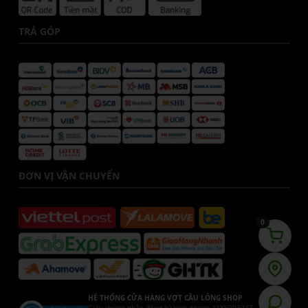
TRẢ GÓP
ĐƠN VỊ VẬN CHUYỂN
0
HỆ THỐNG CỬA HÀNG VỢT CẦU LÔNG SHOP
Giấy chứng nhận đăng ký kinh doanh 41Y8003247