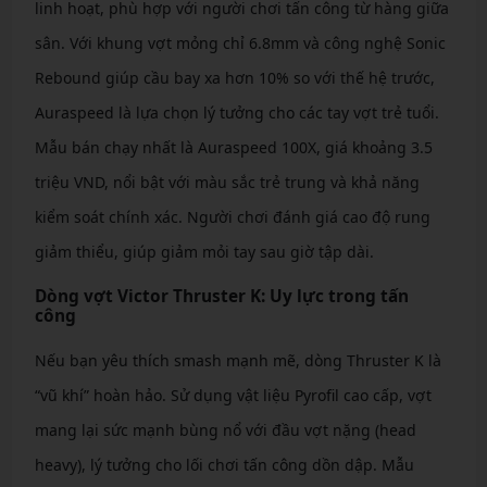
linh hoạt, phù hợp với người chơi tấn công từ hàng giữa
sân. Với khung vợt mỏng chỉ 6.8mm và công nghệ Sonic
Rebound giúp cầu bay xa hơn 10% so với thế hệ trước,
Auraspeed là lựa chọn lý tưởng cho các tay vợt trẻ tuổi.
Mẫu bán chạy nhất là Auraspeed 100X, giá khoảng 3.5
triệu VND, nổi bật với màu sắc trẻ trung và khả năng
kiểm soát chính xác. Người chơi đánh giá cao độ rung
giảm thiểu, giúp giảm mỏi tay sau giờ tập dài.
Dòng vợt Victor Thruster K: Uy lực trong tấn
công
Nếu bạn yêu thích smash mạnh mẽ, dòng Thruster K là
“vũ khí” hoàn hảo. Sử dụng vật liệu Pyrofil cao cấp, vợt
mang lại sức mạnh bùng nổ với đầu vợt nặng (head
heavy), lý tưởng cho lối chơi tấn công dồn dập. Mẫu