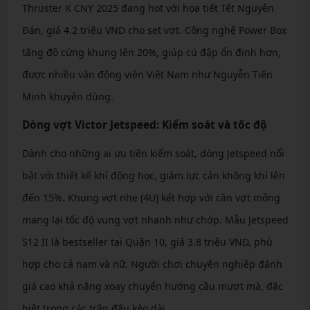
Thruster K CNY 2025 đang hot với họa tiết Tết Nguyên
Đán, giá 4.2 triệu VND cho set vợt. Công nghệ Power Box
tăng độ cứng khung lên 20%, giúp cú đập ổn định hơn,
được nhiều vận động viên Việt Nam như Nguyễn Tiến
Minh khuyên dùng.
Dòng vợt Victor Jetspeed: Kiểm soát và tốc độ
Dành cho những ai ưu tiên kiểm soát, dòng Jetspeed nổi
bật với thiết kế khí động học, giảm lực cản không khí lên
đến 15%. Khung vợt nhẹ (4U) kết hợp với cần vợt mỏng
mang lại tốc độ vung vợt nhanh như chớp. Mẫu Jetspeed
S12 II là bestseller tại Quận 10, giá 3.8 triệu VND, phù
hợp cho cả nam và nữ. Người chơi chuyên nghiệp đánh
giá cao khả năng xoay chuyển hướng cầu mượt mà, đặc
biệt trong các trận đấu kéo dài.