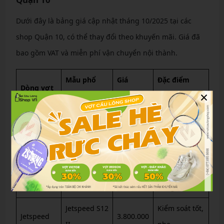
Dưới đây là bảng giá cập nhật tháng 10/2025 tại các
shop Quận 10, có thể thay đổi theo khuyến mãi. Giá đã
bao gồm VAT và miễn phí vận chuyển nội thành.
Mẫu phổ
Giá
Đặc điểm
Dòng vợt
×
biến
(VND)
chính
Auraspeed
Tốc độ cao,
Auraspeed
3.500.000
100X
khung mỏng
Uy lực tấn
Thruster K
Thruster K
4.200.000
công, đầu
CNY 2025
nặng
Jetspeed S12
Kiểm soát tốt,
Jetspeed
3.800.000