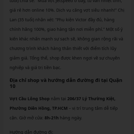
tuổi) chia sẻ: “Mua vợt Jetspeed ở đây, tư vấn nhiệt tình,
giá rẻ hơn online 10%. Dịch vụ căng vợt siêu nhanh!” Chị
Lan (35 tuổi) nhận xét: “Phụ kiện Victor đầy đủ, hàng
chính hãng 100%, giao hàng tận nơi miễn phí.” Một số ý
kiến khác nhấn mạnh sự sạch sẽ, không gian rộng rãi và
chương trình khách hàng thân thiết với điểm tích lũy
giảm giá. Tổng thể, shop được khen ngợi về sự chuyên
nghiệp và giá trị tiền bạc.
Địa chỉ shop và hướng dẫn đường đi tại Quận
10
Vợt Cầu Lông Shop
nằm tại
206/37 Lý Thường Kiệt,
Phường Diên Hồng, TP.HCM
– vị trí trung tâm dễ tiếp
cận. Giờ mở cửa:
8h-21h
hàng ngày.
Hướng dẫn đường đi: