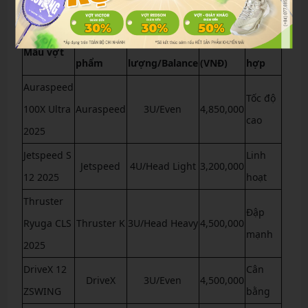
xác nhận.
Dòng sản
Trọng
Giá
Phù
Mẫu vợt
phẩm
lượng/Balance
(VNĐ)
hợp
Auraspeed
Tốc độ
100X Ultra
Auraspeed
3U/Even
4,850,000
cao
2025
Jetspeed S
Linh
Jetspeed
4U/Head Light
3,200,000
12 2025
hoạt
Thruster
Đập
Ryuga CLS
Thruster K
3U/Head Heavy
4,500,000
mạnh
2025
DriveX 12
Cân
DriveX
3U/Even
4,500,000
ZSWING
bằng