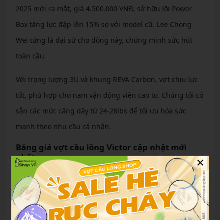
2025 mới ra mắt, giá 4.500.000 VNĐ, sở hữu lõi Power
Box tăng lực đập lên 15% so với model cũ. Lee Chong
Wei từng là đại sứ cho dòng này, chứng minh sức hút
toàn cầu.
Với trọng lượng 3U và khung REVA Carbon, vợt chịu lực
tốt, phù hợp cho nam vận động viên cao to. Chúng tôi có
sẵn các mức căng dây từ 24-28lbs để tối ưu hóa sức
mạnh theo nhu cầu cá nhân.
Bảng giá vợt cầu lông Victor cập nhật mới
nhất
×
Dưới đây là bảng giá chi tiết các mẫu vợt Victor hot nhất
2025 tại shop, cập nhật tháng 10/2025. Giá có thể thay
đổi theo chương trình khuyến mãi, vui lòng liên hệ để