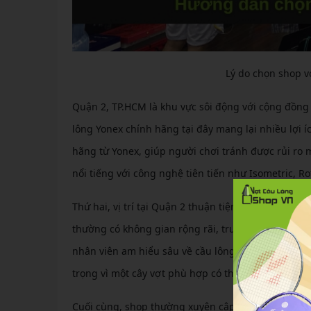
Lý do chọn shop v
Quận 2, TP.HCM là khu vực sôi động với cộng đồng
lông Yonex chính hãng tại đây mang lại nhiều lợi 
hãng từ Yonex, giúp người chơi tránh được rủi ro
nổi tiếng với công nghệ tiên tiến như Isometric, Ro
Thứ hai, vị trí tại Quận 2 thuận tiện cho cư dân 
thường có không gian rộng rãi, trưng bày đa dạng 
nhân viên am hiểu sâu về cầu lông, sẵn sàng tư vấn
trọng vì một cây vợt phù hợp có thể nâng cao hiệu 
Cuối cùng, shop thường xuyên cập nhật các chương