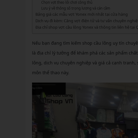
GIÀY 
Chọn vợt theo lối chơi công thủ
Vớ Cầu Lông
Vợt Pickleball Kamito
VỢT 
Lưu ý về thông số trọng lượng và cán cầm
GIÀY 
Vợt Pickleball Dưới 1tr
Bảng giá các mẫu vợt Yonex mới nhất tại cửa hàng
VỢT 
Dịch vụ đi kèm: Căng vợt điện tử và tư vấn chuyên nghi
Xem thêm
GIÀY 
Địa chỉ shop vợt cầu lông Yonex và thông tin liên hệ tại
VỢT 
GIÀY 
Nếu bạn đang tìm kiếm shop cầu lông uy tín chuy
VỢT 
là địa chỉ lý tưởng để khám phá các sản phẩm chất
VỢT 
lông, dịch vụ chuyên nghiệp và giá cả cạnh tran
VỢT 
môn thể thao này.
VỢT 