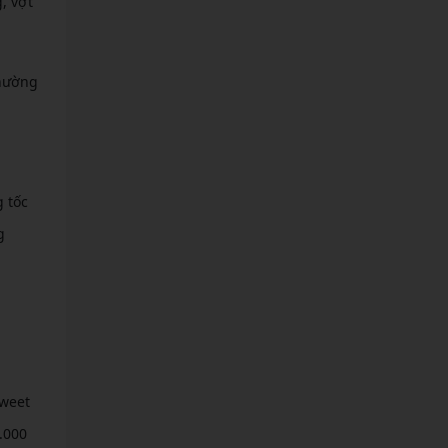
, vợt
thường
 tốc
g
sweet
.000