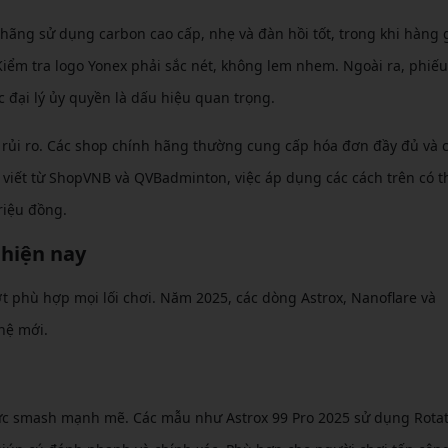
h hãng sử dụng carbon cao cấp, nhẹ và đàn hồi tốt, trong khi hàng 
iểm tra logo Yonex phải sắc nét, không lem nhem. Ngoài ra, phiế
 đại lý ủy quyền là dấu hiệu quan trọng.
h rủi ro. Các shop chính hãng thường cung cấp hóa đơn đầy đủ và
i viết từ ShopVNB và QVBadminton, việc áp dụng các cách trên có t
riệu đồng.
 hiện nay
 phù hợp mọi lối chơi. Năm 2025, các dòng Astrox, Nanoflare và
hệ mới.
 lực smash mạnh mẽ. Các mẫu như Astrox 99 Pro 2025 sử dụng Rotat