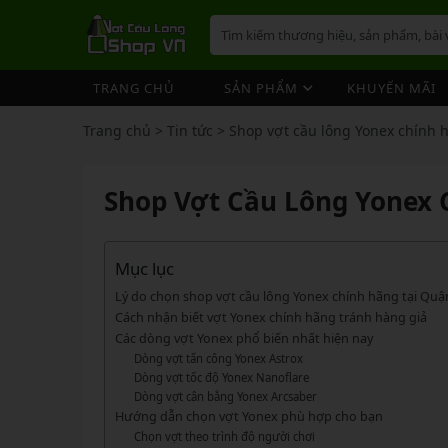
TRANG CHỦ
SẢN PHẨM
KHUYẾN MÃI
VỢT CẦU LÔNG
GIÀY 
ÁO CẦ
QUẦN 
TÚI/B
CƯỚC 
PHỤ K
NÓN
Trang chủ
>
Tin tức
>
Shop vợt cầu lông Yonex chính 
VỢT 
VỢT CẦU LÔNG
GIÀY CẦU LÔNG
GIÀY CẦU LÔNG
GIÀY 
ÁO CẦ
QUẦN 
TÚI/B
CUỐN 
TÚI/B
VỢT 
Vợt Cầu Lông Yonex
Giày Cầu Lông Yonex
Shop Vợt Cầu Lông Yonex 
ÁO CẦU LÔNG
GIÀY 
ÁO CẦ
QUẦN 
TÚI/B
ỐNG C
BÓNG 
Vợt Cầu Lông Victor
Giày Cầu Lông Mizuno
VỢT 
QUẦN CẦU LÔNG
GIÀY 
ÁO CẦ
QUẦN 
TÚI/B
VỚ CẦ
Vợt Cầu Lông Lining
Giày Cầu Lông Lining
VỢT 
Vợt Cầu Lông Mizuno
Giày Cầu Lông Victor
Mục lục
TÚI / BALO CẦU LÔNG
GIÀY 
ÁO CẦ
QUẦN
TÚI/B
Vợt Cầu Lông Hundred
Giày Cầu Lông Hundred
Lý do chọn shop vợt cầu lông Yonex chính hãng tại Quậ
VỢT 
PHỤ KIỆN CẦU LÔNG
GIÀY 
TÚI/B
Cách nhận biết vợt Yonex chính hãng tránh hàng giả
Xem thêm
Xem thêm
Các dòng vợt Yonex phổ biến nhất hiện nay
MÁY ĐAN
GIÀY 
TÚI/B
PHỤ KIỆN CẦU LÔNG
VỢT PICKLEBALL
VỢT 
Dòng vợt tấn công Yonex Astrox
VỢT PICKLEBALL
GIÀY 
Cước Cầu Lông
Dòng vợt tốc độ Yonex Nanoflare
Vợt Pickleball Joola
VỢT 
Dòng vợt cân bằng Yonex Arcsaber
Ống Cầu Lông
Vợt Pickleball Sypik
PHỤ KIỆN PICKLE BALL
GIÀY 
Hướng dẫn chọn vợt Yonex phù hợp cho bạn
VỢT 
Cuốn Cán Cầu Lông
Vợt Pickleball Lining
Chọn vợt theo trình độ người chơi