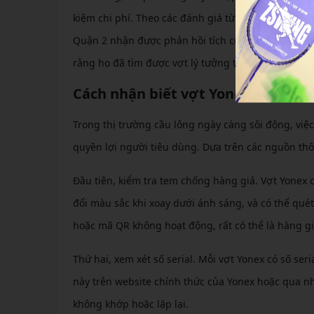
kiệm chi phí. Theo các đánh giá từ cộng đồng cầu l
Quận 2 nhận được phản hồi tích cực về chất lượng 
rằng họ đã tìm được vợt lý tưởng tại đây, góp phần
Cách nhận biết vợt Yonex chính h
Trong thị trường cầu lông ngày càng sôi động, việ
quyền lợi người tiêu dùng. Dựa trên các nguồn thôn
Đầu tiên, kiểm tra tem chống hàng giả. Vợt Yonex
đổi màu sắc khi xoay dưới ánh sáng, và có thể qu
hoặc mã QR không hoạt động, rất có thể là hàng gi
Thứ hai, xem xét số serial. Mỗi vợt Yonex có số seri
này trên website chính thức của Yonex hoặc qua nh
không khớp hoặc lặp lại.