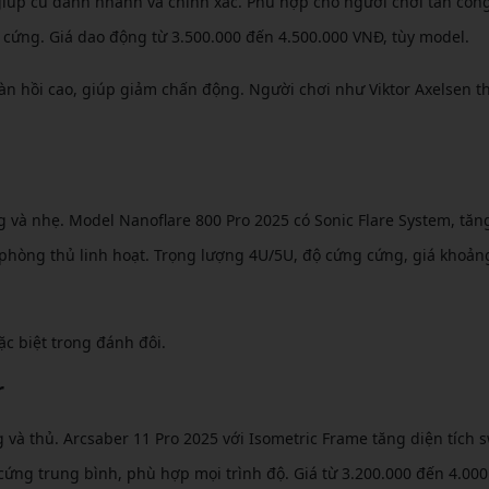
giúp cú đánh nhanh và chính xác. Phù hợp cho người chơi tấn công
 cứng. Giá dao động từ 3.500.000 đến 4.500.000 VNĐ, tùy model.
đàn hồi cao, giúp giảm chấn động. Người chơi như Viktor Axelsen 
g và nhẹ. Model Nanoflare 800 Pro 2025 có Sonic Flare System, tăng
 phòng thủ linh hoạt. Trọng lượng 4U/5U, độ cứng cứng, giá khoản
c biệt trong đánh đôi.
r
và thủ. Arcsaber 11 Pro 2025 với Isometric Frame tăng diện tích 
cứng trung bình, phù hợp mọi trình độ. Giá từ 3.200.000 đến 4.000