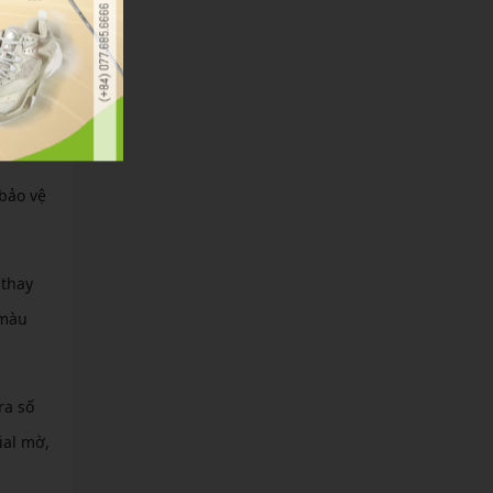
ại
 sẻ
 bảo vệ
 thay
 màu
ra số
ial mờ,