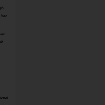
giả
u bảo
 cam
hể
ional