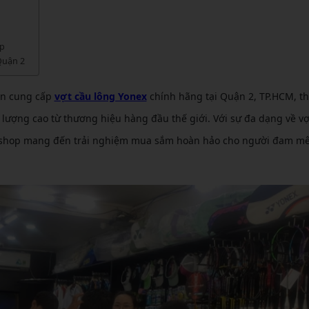
CẦU LÔNG KUMPOO
CẦU LÔNG REDSON
CẦU LÔNG KAWASAKI
CẦU LÔNG 3RD
ệp
CẦU LÔNG FELET
 Quận 2
CẦU LÔNG APAVI
CẦU LÔNG APAVI
ên cung cấp
vợt cầu lông Yonex
chính hãng tại Quận 2, TP.HCM, th
CẦU LÔNG DAS X
 lượng cao từ thương hiệu hàng đầu thế giới. Với sự đa dạng về vợ
CẦU LÔNG FLEET
h, shop mang đến trải nghiệm mua sắm hoàn hảo cho người đam m
CẦU LÔNG FLEX POWER
CẦU LÔNG FORZA