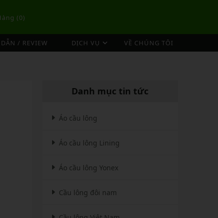
Hàng (
0
)
DẪN / REVIEW
DỊCH VỤ
VỀ CHÚNG TÔI
DỊCH VỤ ĐAN VỢT CẦU LÔNG
TÚI/BALO CẦU LÔNG
OP
DỊCH VỤ THU MUA VỢT CŨ
ex
Túi Cầu Lông Lining
Danh mục tin tức
ing
Túi Cầu Lông Yonex
mpoo
Túi Cầu Lông Victor
Áo cầu lông
tor
Túi Cầu Lông Mizuno
Áo cầu lông Lining
Túi Cầu Lông Apavi
Xem thêm
EBALL
MÁY ĐAN
Áo cầu lông Yonex
Phụ Kiện Máy Đan
Cầu lông đôi nam
Cầu lông Việt Nam