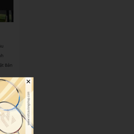
ầu
nh
ật Bản
×
op
gũ
quan
tiết