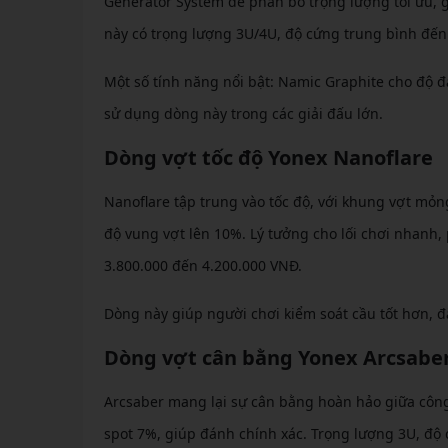
Generator System để phân bổ trọng lượng tối ưu, 
này có trọng lượng 3U/4U, độ cứng trung bình đến
Một số tính năng nổi bật: Namic Graphite cho độ 
sử dụng dòng này trong các giải đấu lớn.
Dòng vợt tốc độ Yonex Nanoflare
Nanoflare tập trung vào tốc độ, với khung vợt mỏn
độ vung vợt lên 10%. Lý tưởng cho lối chơi nhanh,
3.800.000 đến 4.200.000 VNĐ.
Dòng này giúp người chơi kiểm soát cầu tốt hơn, đặ
Dòng vợt cân bằng Yonex Arcsabe
Arcsaber mang lại sự cân bằng hoàn hảo giữa công 
spot 7%, giúp đánh chính xác. Trọng lượng 3U, độ 