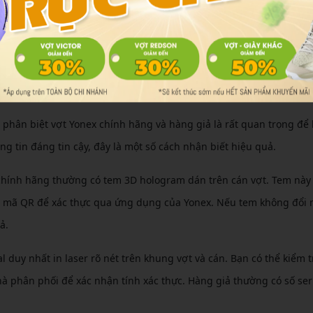
ông trên các diễn đàn như Facebook hay các trang thể thao, shop t
dịch vụ và sản phẩm. Ví dụ, nhiều người chơi chuyên nghiệp chia
 vào thành tích thi đấu.
ãng tránh hàng giả
c phân biệt vợt Yonex chính hãng và hàng giả là rất quan trọng để
g tin đáng tin cậy, đây là một số cách nhận biết hiệu quả.
 chính hãng thường có tem 3D hologram dán trên cán vợt. Tem này
ét mã QR để xác thực qua ứng dụng của Yonex. Nếu tem không đổi
ả.
al duy nhất in laser rõ nét trên khung vợt và cán. Bạn có thể kiểm t
à phân phối để xác nhận tính xác thực. Hàng giả thường có số ser