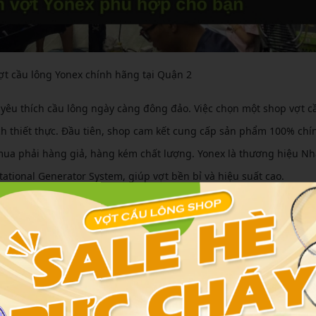
ợt cầu lông Yonex chính hãng tại Quận 2
 yêu thích cầu lông ngày càng đông đảo. Việc chọn một shop vợt c
ích thiết thực. Đầu tiên, shop cam kết cung cấp sản phẩm 100% chí
 mua phải hàng giả, hàng kém chất lượng. Yonex là thương hiệu Nh
tational Generator System, giúp vợt bền bỉ và hiệu suất cao.
địa phương và các quận lân cận như Quận 1, Quận 7 hay Thủ Đức. Sh
sản phẩm, cho phép khách hàng thử vợt trực tiếp. Ngoài ra, đội n
 dựa trên trình độ và lối chơi của từng người. Điều này đặc biệt 
suất thi đấu lên đáng kể.
 trình khuyến mãi, giảm giá cho sản phẩm mới, giúp khách hàng 