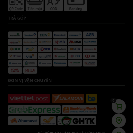
TRẢ GÓP
ĐƠN VỊ VẬN CHUYỂN
0