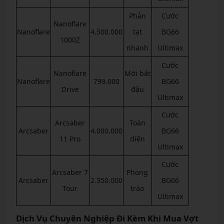
Phản
Cước
Nanoflare
Nanoflare
4.500.000
tạt
BG66
1000Z
nhanh
Ultimax
Cước
Nanoflare
Mới bắt
Nanoflare
799.000
BG66
Drive
đầu
Ultimax
Cước
Arcsaber
Toàn
Arcsaber
4.000.000
BG66
11 Pro
diện
Ultimax
Cước
Arcsaber 7
Phong
Arcsaber
2.350.000
BG66
Tour
trào
Ultimax
Dịch Vụ Chuyên Nghiệp Đi Kèm Khi Mua Vợt