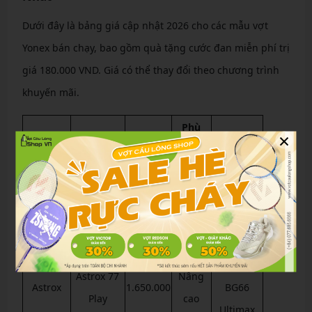
Dưới đây là bảng giá cập nhật 2026 cho các mẫu vợt
Yonex bán chạy, bao gồm quà tặng cước đan miễn phí trị
giá 180.000 VND. Giá có thể thay đổi theo chương trình
khuyến mãi.
Phù
×
Dòng
Giá
Mẫu
Hợp
Quà Tặng
Vợt
(VND)
Với
Tấn
Cước
Astrox 99
Astrox
5.500.000
công
BG66
Pro Gen 3
mạnh
Ultimax
Cước
Astrox 77
Nâng
Astrox
1.650.000
BG66
Play
cao
Ultimax