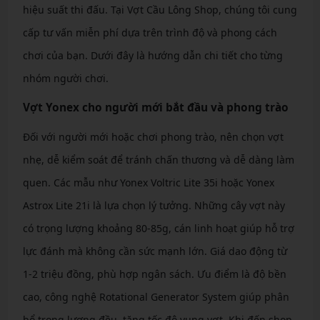
hiệu suất thi đấu. Tại Vợt Cầu Lông Shop, chúng tôi cung
cấp tư vấn miễn phí dựa trên trình độ và phong cách
chơi của bạn. Dưới đây là hướng dẫn chi tiết cho từng
nhóm người chơi.
Vợt Yonex cho người mới bắt đầu và phong trào
Đối với người mới hoặc chơi phong trào, nên chọn vợt
nhẹ, dễ kiểm soát để tránh chấn thương và dễ dàng làm
quen. Các mẫu như Yonex Voltric Lite 35i hoặc Yonex
Astrox Lite 21i là lựa chọn lý tưởng. Những cây vợt này
có trọng lượng khoảng 80-85g, cán linh hoạt giúp hỗ trợ
lực đánh mà không cần sức mạnh lớn. Giá dao động từ
1-2 triệu đồng, phù hợp ngân sách. Ưu điểm là độ bền
cao, công nghệ Rotational Generator System giúp phân
bổ trọng lượng đều, tăng tốc độ vung vợt. Khi đến shop,