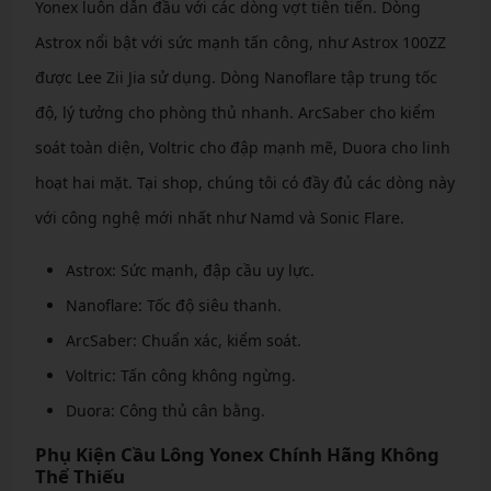
Yonex luôn dẫn đầu với các dòng vợt tiên tiến. Dòng
Astrox nổi bật với sức mạnh tấn công, như Astrox 100ZZ
được Lee Zii Jia sử dụng. Dòng Nanoflare tập trung tốc
độ, lý tưởng cho phòng thủ nhanh. ArcSaber cho kiểm
soát toàn diện, Voltric cho đập mạnh mẽ, Duora cho linh
hoạt hai mặt. Tại shop, chúng tôi có đầy đủ các dòng này
với công nghệ mới nhất như Namd và Sonic Flare.
Astrox: Sức mạnh, đập cầu uy lực.
Nanoflare: Tốc độ siêu thanh.
ArcSaber: Chuẩn xác, kiểm soát.
Voltric: Tấn công không ngừng.
Duora: Công thủ cân bằng.
Phụ Kiện Cầu Lông Yonex Chính Hãng Không
Thể Thiếu