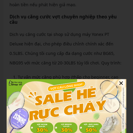
hoàn tiền nếu phát hiện giả mạo.
Dịch vụ căng cước vợt chuyên nghiệp theo yêu
cầu
Dịch vụ căng cước tại shop sử dụng máy Yonex PT
Deluxe hiện đại, cho phép điều chỉnh chính xác đến
0.5LBS. Chúng tôi cung cấp đa dạng cước như BG65,
NBG95 với mức căng từ 20-30LBS tùy lối chơi. Quy trình:
Tư vấn mức căng phù hợp (thấp cho beginner, cao
×
cho pro).
Xỏ và căng cước bằng máy chuyên dụng.
Kiểm tra độ đều và thử vợt.
Giá dịch vụ hợp lý, lấy ngay trong ngày, đảm bảo khung
vợt không biến dạng.