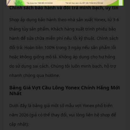
Chính sách bảo hành và đổi trả minh bạch, uy tín
Shop áp dụng bảo hành theo nhà sản xuất Yonex, từ 3-6
tháng tùy sản phẩm. Khách hàng xuất trình phiếu bảo
hành để sửa chữa miễn phí nếu lỗi kỹ thuật. Chính sách
đổi trả: Hoàn tiền 100% trong 3 ngày nếu sản phẩm lỗi
hoặc không giống mô tả. Không áp dụng cho hư hỏng
do sử dụng sai cách. Chúng tôi luôn minh bạch, hỗ trợ
nhanh chóng qua hotline.
Bảng Giá Vợt Cầu Lông Yonex Chính Hãng Mới
Nhất
Dưới đây là bảng giá một số mẫu vợt Yonex phổ biến
năm 2026 (giá có thể thay đổi, vui lòng liên hệ shop để
cập nhật):