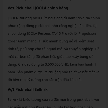
Vợt Pickleball JOOLA chính hãng
JOOLA, thương hiệu Đức nổi tiếng từ năm 1952, đã chinh
phục cộng đồng pickleball nhờ công nghệ tiên tiến. Tại
shop, dòng JOOLA Perseus TA-15 Pro với lõi Propulsion
Core 16mm mang lại sức mạnh bùng nổ và kiểm soát
tinh tế, phù hợp cho cả người mới và chuyên nghiệp. Bề
mặt carbon tăng độ phản hồi, giúp tạo xoáy bóng dễ
dàng. Giá dao động từ 3.500.000 VNĐ, kèm bảo hành 1
năm. Sản phẩm được ưa chuộng nhờ thiết kế bắt mắt và
độ bền cao, lý tưởng cho các trận đấu kéo dài.
Vợt Pickleball Selkirk
Selkirk là biểu tượng của sự đổi mới trong pickleball, với
các mẫu vợt như Power Air Invikta kết hợp hoàn hảo