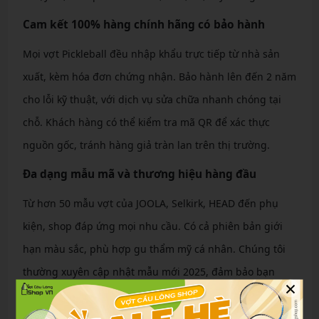
Cam kết 100% hàng chính hãng có bảo hành
Mọi vợt Pickleball đều nhập khẩu trực tiếp từ nhà sản
xuất, kèm hóa đơn chứng nhận. Bảo hành lên đến 2 năm
cho lỗi kỹ thuật, với dịch vụ sửa chữa nhanh chóng tại
chỗ. Khách hàng có thể kiểm tra mã QR để xác thực
nguồn gốc, tránh hàng giả tràn lan trên thị trường.
Đa dạng mẫu mã và thương hiệu hàng đầu
Từ hơn 50 mẫu vợt của JOOLA, Selkirk, HEAD đến phụ
kiện, shop đáp ứng mọi nhu cầu. Có cả phiên bản giới
hạn màu sắc, phù hợp gu thẩm mỹ cá nhân. Chúng tôi
thường xuyên cập nhật mẫu mới 2025, đảm bảo bạn
×
luôn dẫn đầu xu hướng.