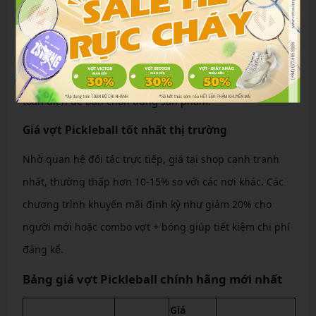
Dịch vụ tư vấn chuyên sâu phù hợp
Nhân viên được đào tạo chuyên sâu về pickleball, sẽ tư
vấn dựa trên trình độ và lối chơi của bạn. Từ test vợt
miễn phí đến phân tích video kỹ thuật, chúng tôi hỗ trợ
toàn diện để bạn chọn đúng sản phẩm.
Giá vợt Pickleball tốt nhất thị trường
Nhờ quan hệ đối tác trực tiếp, giá tại shop cạnh tranh
nhất, thường thấp hơn 10-15% so với các nơi khác. Các
chương trình khuyến mãi định kỳ như giảm 20% cho
người mới hoặc combo vợt + bóng giúp tiết kiệm chi phí
đáng kể.
Bảng giá vợt Pickleball chính hãng mới nhất
Giá