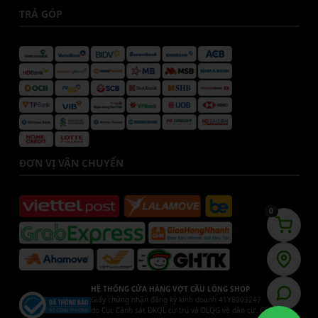
TRẢ GÓP
ĐƠN VỊ VẬN CHUYỂN
0
HỆ THỐNG CỬA HÀNG VỢT CẦU LÔNG SHOP
Giấy chứng nhận đăng ký kinh doanh 41Y8003247
do Cục Cảnh sát ĐKQL cư trú và DLQG về dân cư. Cấp ngày