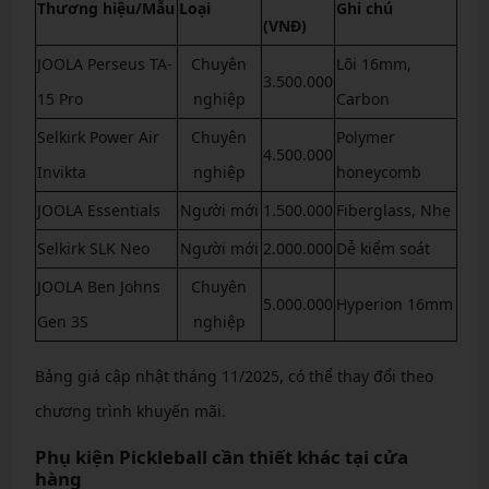
Thương hiệu/Mẫu
Loại
Ghi chú
(VNĐ)
JOOLA Perseus TA-
Chuyên
Lõi 16mm,
3.500.000
15 Pro
nghiệp
Carbon
Selkirk Power Air
Chuyên
Polymer
4.500.000
Invikta
nghiệp
honeycomb
JOOLA Essentials
Người mới
1.500.000
Fiberglass, Nhẹ
Selkirk SLK Neo
Người mới
2.000.000
Dễ kiểm soát
JOOLA Ben Johns
Chuyên
5.000.000
Hyperion 16mm
Gen 3S
nghiệp
Bảng giá cập nhật tháng 11/2025, có thể thay đổi theo
chương trình khuyến mãi.
Phụ kiện Pickleball cần thiết khác tại cửa
hàng