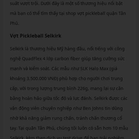
suất vượt trội. Dưới đây là một số thương hiệu nổi bật
mà bạn có thể tìm thấy tại shop vợt pickleball quận Tân
Phú.
Vợt Pickleball Selkirk
Selkirk là thương hiệu Mỹ hàng đầu, nổi tiếng với công
nghệ QuadFlex 4 lớp carbon fiber giúp tăng cường sức
mạnh và kiểm soát. Các mẫu như SLK Halo Max (giá
khoảng 3.500.000 VNĐ) phù hợp cho người chơi trung
cấp, với trọng lượng trung bình 226g, mang lại sự cân
bằng hoàn hảo giữa tốc độ và lực đánh. Selkirk được các
vận động viên chuyên nghiệp như Ben Johns tin dùng
nhờ khả năng giảm rung chấn, tránh chấn thương cổ
tay. Tại quận Tân Phú, chúng tôi luôn có sẵn hơn 10 mẫu
Selkirk, kèm theo dịch vụ test drive để bạn trải nghiệm