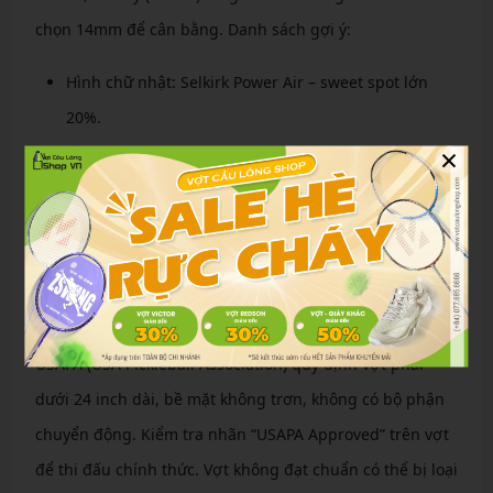
chọn 14mm để cân bằng. Danh sách gợi ý:
Hình chữ nhật: Selkirk Power Air – sweet spot lớn
20%.
×
Hình teardrop: CRBN 3X – lực đánh mạnh 15%.
Kết hợp: Joola Scorpheus – đa năng cho sân
trong/ngoài.
Thử vung vợt tại cửa hàng để cảm nhận sự khác biệt.
Phân Biệt Vợt Đạt Tiêu Chuẩn USAPA
USAPA (USA Pickleball Association) quy định vợt phải
dưới 24 inch dài, bề mặt không trơn, không có bộ phận
chuyển động. Kiểm tra nhãn “USAPA Approved” trên vợt
để thi đấu chính thức. Vợt không đạt chuẩn có thể bị loại