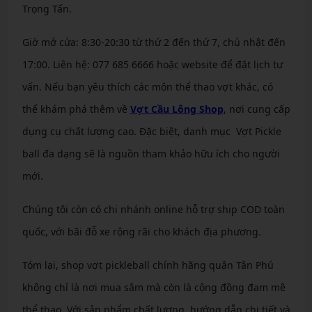
Trọng Tấn.
Giờ mở cửa: 8:30-20:30 từ thứ 2 đến thứ 7, chủ nhật đến
17:00. Liên hệ: 077 685 6666 hoặc website để đặt lịch tư
vấn. Nếu bạn yêu thích các môn thể thao vợt khác, có
thể khám phá thêm về
Vợt Cầu Lông Shop
, nơi cung cấp
dụng cụ chất lượng cao. Đặc biệt, danh mục Vợt Pickle
ball đa dạng sẽ là nguồn tham khảo hữu ích cho người
mới.
Chúng tôi còn có chi nhánh online hỗ trợ ship COD toàn
quốc, với bãi đỗ xe rộng rãi cho khách địa phương.
Tóm lại, shop vợt pickleball chính hãng quận Tân Phú
không chỉ là nơi mua sắm mà còn là cộng đồng đam mê
thể thao. Với sản phẩm chất lượng, hướng dẫn chi tiết và