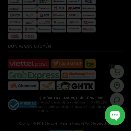
ĐƠN VỊ VẬN CHUYỂN
0
HỆ THỐNG CỬA HÀNG VỢT CẦU LÔNG SHOP
Giấy chứng nhận đăng ký kinh doanh 41Y8003247
do Cục Cảnh sát ĐKQL cư trú và DLQG về dân cư. Cấp ngày
11/08/2017
Copyright © 2019 Bản quyền website thuộc về Vợt Cầu Lông Shop.