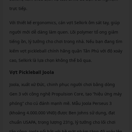
trực tiếp.
Với thiết kế ergonomics, cán vợt Selkirk ôm sát tay, giúp
người mới dễ dàng làm quen. Lõi polymer tổ ong giảm
tiếng ồn, lý tưởng cho chơi trong nhà. Nếu bạn đang tìm
kiếm vợt pickleball chính hãng quận Tân Phú với độ xoáy
cao, Selkirk là lựa chọn không thể bỏ qua.
Vợt Pickleball Joola
Joola, xuất xứ Đức, chinh phục người chơi bằng dòng
Gen 3 với công nghệ Propulsion Core, tạo “hiệu ứng máy
phóng” cho cú đánh mạnh mẽ. Mẫu Joola Perseus 3
(khoảng 4.000.000 VNĐ) được Ben Johns sử dụng, đạt
chuẩn USAPA, trọng lượng 231g, lý tưởng cho lối chơi
tấn công. Joola nổi bật với bề mặt nhám tăng độ xoáy lên