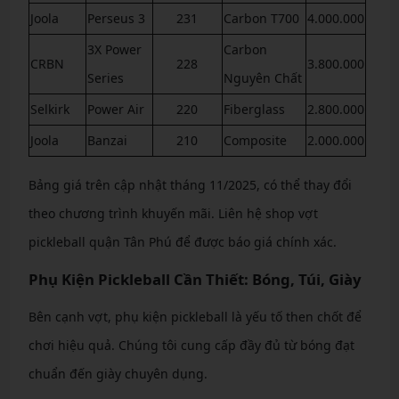
Joola
Perseus 3
231
Carbon T700
4.000.000
3X Power
Carbon
CRBN
228
3.800.000
Series
Nguyên Chất
Selkirk
Power Air
220
Fiberglass
2.800.000
Joola
Banzai
210
Composite
2.000.000
Bảng giá trên cập nhật tháng 11/2025, có thể thay đổi
theo chương trình khuyến mãi. Liên hệ shop vợt
pickleball quận Tân Phú để được báo giá chính xác.
Phụ Kiện Pickleball Cần Thiết: Bóng, Túi, Giày
Bên cạnh vợt, phụ kiện pickleball là yếu tố then chốt để
chơi hiệu quả. Chúng tôi cung cấp đầy đủ từ bóng đạt
chuẩn đến giày chuyên dụng.