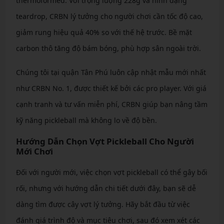
thermoformed. Với trọng lượng 228g và hình dạng
teardrop, CRBN lý tưởng cho người chơi cần tốc độ cao,
giảm rung hiệu quả 40% so với thế hệ trước. Bề mặt
carbon thô tăng độ bám bóng, phù hợp sân ngoài trời.
Chúng tôi tại quận Tân Phú luôn cập nhật mẫu mới nhất
như CRBN No. 1, được thiết kế bởi các pro player. Với giá
cạnh tranh và tư vấn miễn phí, CRBN giúp bạn nâng tầm
kỹ năng pickleball mà không lo về độ bền.
Hướng Dẫn Chọn Vợt Pickleball Cho Người
Mới Chơi
Đối với người mới, việc chọn vợt pickleball có thể gây bối
rối, nhưng với hướng dẫn chi tiết dưới đây, bạn sẽ dễ
dàng tìm được cây vợt lý tưởng. Hãy bắt đầu từ việc
đánh giá trình độ và mục tiêu chơi, sau đó xem xét các