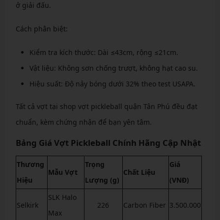
ở giải đấu.
Cách phân biệt:
Kiểm tra kích thước: Dài ≤43cm, rộng ≤21cm.
Vật liệu: Không sơn chống trượt, không hạt cao su.
Hiệu suất: Độ nảy bóng dưới 32% theo test USAPA.
Tất cả vợt tại shop vợt pickleball quận Tân Phú đều đạt
chuẩn, kèm chứng nhận để bạn yên tâm.
Bảng Giá Vợt Pickleball Chính Hãng Cập Nhật
Thương
Trọng
Giá
Mẫu Vợt
Chất Liệu
Hiệu
Lượng (g)
(VNĐ)
SLK Halo
Selkirk
226
Carbon Fiber
3.500.000
Max