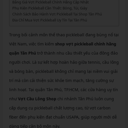
Bảng Giá Vợt Pickleball Chính Hãng Cập Nhật
Phụ Kiện Pickleball Cần Thiết: Bóng, Túi, Giày
Chính Sách Bảo Hành Vợt Pickleball Tại Shop Tân Phú
Địa Chỉ Mua Vợt Pickleball Uy Tín Tại Tân Phú
Trong bối cảnh môn thể thao pickleball đang bùng nổ tại
Việt Nam, việc tìm kiếm
shop vợt pickleball chính hãng
quận Tân Phú
trở thành nhu cầu thiết yếu của đông đảo
người chơi. Là sự kết hợp hoàn hảo giữa tennis, cầu lông
và bóng bàn, pickleball không chỉ mang lại niềm vui giải
trí mà còn cải thiện sức khỏe tim mạch, tăng cường sự
linh hoạt. Tại quận Tân Phú, TP.HCM, các cửa hàng uy tín
như
Vợt Cầu Lông Shop
chi nhánh Tân Phú luôn cung
cấp dụng cụ pickleball chất lượng cao, từ vợt carbon
fiber đến phụ kiện đạt chuẩn USAPA, giúp người mới dễ
dàng tiếp cận bộ môn này.