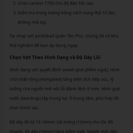
Chọn carbon T700 cho độ đàn hồi cao.
Kiểm tra trọng lượng bằng cách vung thử 10 lần,
không mỏi tay.
Tại shop vợt pickleball quận Tân Phú, chúng tôi có khu
thử nghiệm để bạn áp dụng ngay.
Chọn Vợt Theo Hình Dạng và Độ Dày Lõi
Hình dạng vợt quyết định sweet spot (điểm ngọt). Hình
chữ nhật rộng (elongated) tăng diện tích tiếp xúc, lý
tưởng cho người mới với lỗi đánh lệch ít hơn. Hình giọt
nước (teardrop) tập trung lực ở trung tâm, phù hợp lối
chơi chính xác.
Độ dày lõi từ 13-16mm: Lõi mỏng (13mm) cho tốc độ
nhanh, lõi dày (16mm) tăng kiểm soát. Người mới nên