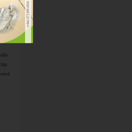
ối
 học và
 dẫn
 tập
brand