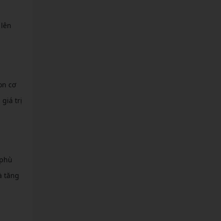
 lên
on cơ
giá trị
 phù
à tăng