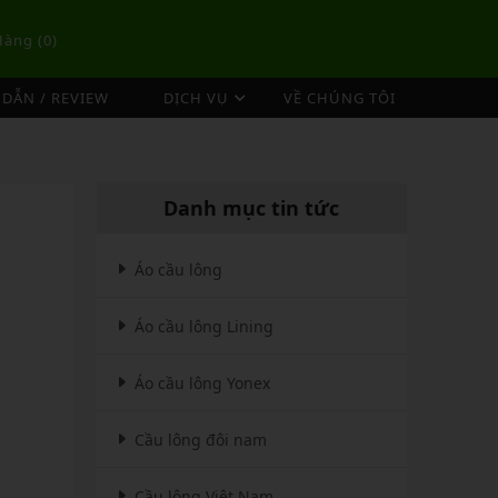
Hàng (
0
)
DẪN / REVIEW
DỊCH VỤ
VỀ CHÚNG TÔI
DỊCH VỤ ĐAN VỢT CẦU LÔNG
TÚI/BALO CẦU LÔNG
OP
DỊCH VỤ THU MUA VỢT CŨ
ex
Túi Cầu Lông Lining
Danh mục tin tức
ing
Túi Cầu Lông Yonex
mpoo
Túi Cầu Lông Victor
Áo cầu lông
tor
Túi Cầu Lông Mizuno
Áo cầu lông Lining
Túi Cầu Lông Apavi
Xem thêm
EBALL
MÁY ĐAN
Áo cầu lông Yonex
Phụ Kiện Máy Đan
Cầu lông đôi nam
Cầu lông Việt Nam