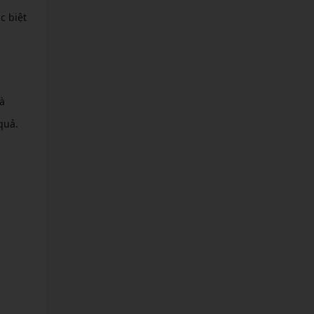
c biệt
à
quả.