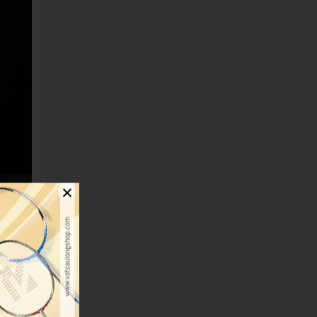
×
 dụng