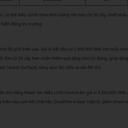
, có thể điều chỉnh theo khối lượng lớn hơn (từ 50 cây, chiết khấu
h biến động thị trường.
nhờ độ phổ biến cao. Giá sỉ bắt đầu từ 2.500.000 VNĐ cho mẫu Visi
ới đơn từ 20 cây, bạn nhận thêm quà tặng như túi đựng, giúp tăng 
d Carbon Surface), tăng spin lên 30% so với đối thủ.
NĐ cho dòng Power Air. Mẫu LUXX Control Air giá sỉ 3.350.000 VNĐ,
hiệu này cam kết chất liệu QuadFlex 4-layer hybrid, giảm shock v