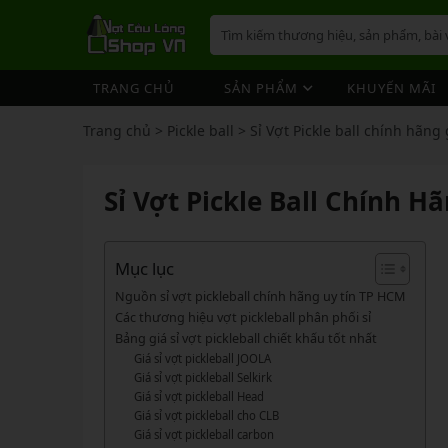
TRANG CHỦ
SẢN PHẨM
KHUYẾN MÃI
VỢT CẦU LÔNG
GIÀY 
ÁO CẦ
QUẦN 
TÚI/B
CƯỚC 
PHỤ K
NÓN
Trang chủ
>
Pickle ball
>
Sỉ Vợt Pickle ball chính hãng 
VỢT 
VỢT CẦU LÔNG
GIÀY CẦU LÔNG
GIÀY CẦU LÔNG
GIÀY 
ÁO CẦ
QUẦN 
TÚI/B
CUỐN 
TÚI/B
VỢT 
Vợt Cầu Lông Yonex
Giày Cầu Lông Yonex
Sỉ Vợt Pickle Ball Chính H
ÁO CẦU LÔNG
GIÀY 
ÁO CẦ
QUẦN 
TÚI/B
ỐNG C
BÓNG 
Vợt Cầu Lông Victor
Giày Cầu Lông Mizuno
VỢT 
QUẦN CẦU LÔNG
GIÀY 
ÁO CẦ
QUẦN 
TÚI/B
VỚ CẦ
Vợt Cầu Lông Lining
Giày Cầu Lông Lining
VỢT 
Vợt Cầu Lông Mizuno
Giày Cầu Lông Victor
Mục lục
TÚI / BALO CẦU LÔNG
GIÀY 
ÁO CẦ
QUẦN
TÚI/B
Vợt Cầu Lông Hundred
Giày Cầu Lông Hundred
Nguồn sỉ vợt pickleball chính hãng uy tín TP HCM
VỢT 
PHỤ KIỆN CẦU LÔNG
GIÀY 
TÚI/B
Các thương hiệu vợt pickleball phân phối sỉ
Xem thêm
Xem thêm
Bảng giá sỉ vợt pickleball chiết khấu tốt nhất
MÁY ĐAN
GIÀY 
TÚI/B
PHỤ KIỆN CẦU LÔNG
VỢT PICKLEBALL
VỢT 
Giá sỉ vợt pickleball JOOLA
VỢT PICKLEBALL
GIÀY 
Cước Cầu Lông
Giá sỉ vợt pickleball Selkirk
Vợt Pickleball Joola
VỢT 
Giá sỉ vợt pickleball Head
Ống Cầu Lông
Vợt Pickleball Sypik
PHỤ KIỆN PICKLE BALL
GIÀY 
Giá sỉ vợt pickleball cho CLB
VỢT 
Cuốn Cán Cầu Lông
Vợt Pickleball Lining
Giá sỉ vợt pickleball carbon