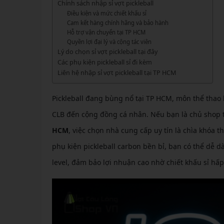
GIÀY 
Chính sách nhập sỉ vợt pickleball
Vớ Cầu Lông
Vợt Pickleball Kamito
VỢT 
Điều kiện và mức chiết khấu sỉ
GIÀY 
Vợt Pickleball Dưới 1tr
Cam kết hàng chính hãng và bảo hành
VỢT 
Hỗ trợ vận chuyển tại TP HCM
Xem thêm
GIÀY 
Quyền lợi đại lý và cộng tác viên
VỢT 
Lý do chọn sỉ vợt pickleball tại đây
GIÀY 
Các phụ kiện pickleball sỉ đi kèm
VỢT 
Liên hệ nhập sỉ vợt pickleball tại TP HCM
VỢT 
Pickleball đang bùng nổ tại TP HCM, môn thể thao 
VỢT 
CLB đến cộng đồng cá nhân. Nếu bạn là chủ shop t
HCM
, việc chọn nhà cung cấp uy tín là chìa khóa 
VỢT 
phụ kiện pickleball carbon bền bỉ, bạn có thể dễ
level, đảm bảo lợi nhuận cao nhờ chiết khấu sỉ hấ