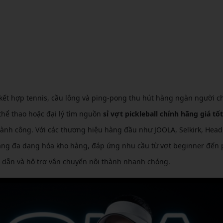
CẦU LÔNG KUMPOO
CẦU LÔNG REDSON
CẦU LÔNG KAWASAKI
CẦU LÔNG 3RD
CẦU LÔNG FELET
CẦU LÔNG APAVI
CẦU LÔNG APAVI
CẦU LÔNG DAS X
CẦU LÔNG FLEET
kết hợp tennis, cầu lông và ping-pong thu hút hàng ngàn người ch
CẦU LÔNG FLEX POWER
hể thao hoặc đại lý tìm nguồn
sỉ vợt pickleball chính hãng giá tốt
thành công. Với các thương hiệu hàng đầu như JOOLA, Selkirk, Head
CẦU LÔNG FORZA
 dàng đa dạng hóa kho hàng, đáp ứng nhu cầu từ vợt beginner đến 
p dẫn và hỗ trợ vận chuyển nội thành nhanh chóng.