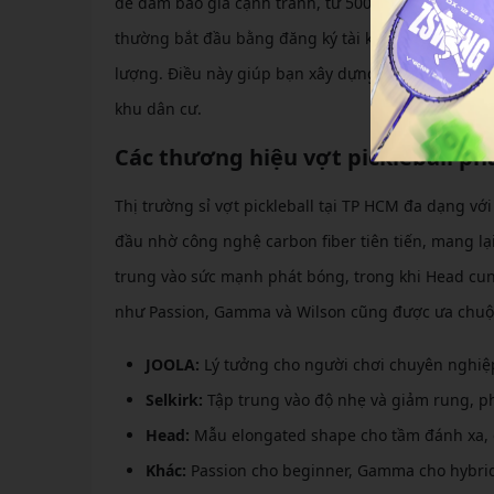
để đảm bảo giá cạnh tranh, từ 500.000 VNĐ/cây ch
thường bắt đầu bằng đăng ký tài khoản đại lý, kiể
lượng. Điều này giúp bạn xây dựng mạng lưới phân 
khu dân cư.
Các thương hiệu vợt pickleball phâ
Thị trường sỉ vợt pickleball tại TP HCM đa dạng v
đầu nhờ công nghệ carbon fiber tiên tiến, mang lại 
trung vào sức mạnh phát bóng, trong khi Head cun
như Passion, Gamma và Wilson cũng được ưa chuộng
JOOLA:
Lý tưởng cho người chơi chuyên nghiệp
Selkirk:
Tập trung vào độ nhẹ và giảm rung, p
Head:
Mẫu elongated shape cho tầm đánh xa, g
Khác:
Passion cho beginner, Gamma cho hybrid