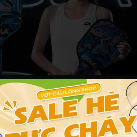
pickleball chính hãng uy tín TP HCM
ương, hơn 70% đại lý tại TP HCM chọn nguồn sỉ từ các shop chuyên