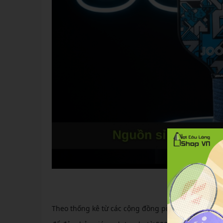
Nguồn sỉ vợt 
Theo thống kê từ các cộng đồng pickleball địa ph