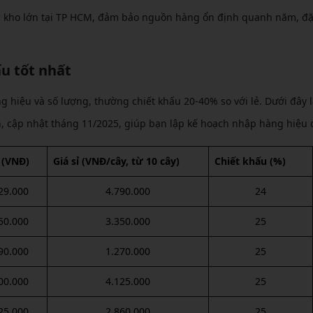
 kho lớn tại TP HCM, đảm bảo nguồn hàng ổn định quanh năm, đặ
ấu tốt nhất
ng hiệu và số lượng, thường chiết khấu 20-40% so với lẻ. Dưới đây l
n, cập nhật tháng 11/2025, giúp bạn lập kế hoạch nhập hàng hiệu 
ẻ (VNĐ)
Giá sỉ (VNĐ/cây, từ 10 cây)
Chiết khấu (%)
29.000
4.790.000
24
50.000
3.350.000
25
90.000
1.270.000
25
00.000
4.125.000
25
25.000
2.860.000
25