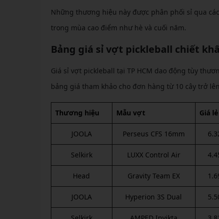
Những thương hiệu này được phân phối sỉ qua các
trong mùa cao điểm như hè và cuối năm.
Bảng giá sỉ vợt pickleball chiết kh
Giá sỉ vợt pickleball tại TP HCM dao động tùy thươ
bảng giá tham khảo cho đơn hàng từ 10 cây trở lê
Thương hiệu
Mẫu vợt
Giá l
JOOLA
Perseus CFS 16mm
6.3
Selkirk
LUXX Control Air
4.4
Head
Gravity Team EX
1.6
JOOLA
Hyperion 3S Dual
5.5
Selkirk
AMPED Invikta
3.8