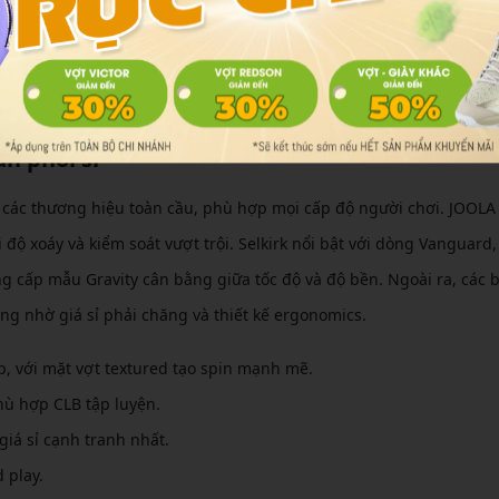
o mẫu cơ bản đến 5 triệu VNĐ cho dòng cao cấp. Quy trình nhập sỉ
m tra mẫu sản phẩm tại kho, và ký hợp đồng chiết khấu dựa trên kh
phối ổn định, đặc biệt khi pickleball đang lan tỏa đến các trường
n phối sỉ
ới các thương hiệu toàn cầu, phù hợp mọi cấp độ người chơi. JOOLA
độ xoáy và kiểm soát vượt trội. Selkirk nổi bật với dòng Vanguard,
g cấp mẫu Gravity cân bằng giữa tốc độ và độ bền. Ngoài ra, các 
 nhờ giá sỉ phải chăng và thiết kế ergonomics.
, với mặt vợt textured tạo spin mạnh mẽ.
hù hợp CLB tập luyện.
iá sỉ cạnh tranh nhất.
 play.