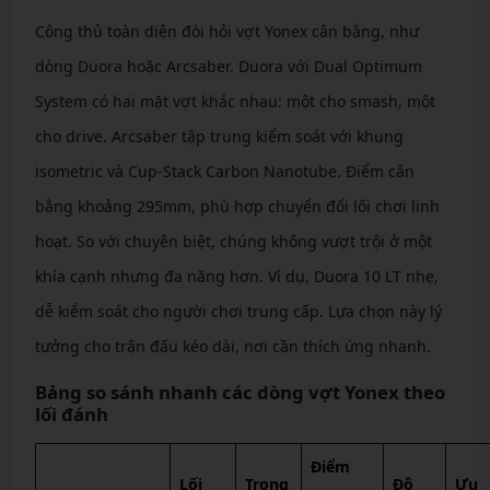
Công thủ toàn diện đòi hỏi vợt Yonex cân bằng, như
dòng Duora hoặc Arcsaber. Duora với Dual Optimum
System có hai mặt vợt khác nhau: một cho smash, một
cho drive. Arcsaber tập trung kiểm soát với khung
isometric và Cup-Stack Carbon Nanotube. Điểm cân
bằng khoảng 295mm, phù hợp chuyển đổi lối chơi linh
hoạt. So với chuyên biệt, chúng không vượt trội ở một
khía cạnh nhưng đa năng hơn. Ví dụ, Duora 10 LT nhẹ,
dễ kiểm soát cho người chơi trung cấp. Lựa chọn này lý
tưởng cho trận đấu kéo dài, nơi cần thích ứng nhanh.
Bảng so sánh nhanh các dòng vợt Yonex theo
lối đánh
Điểm
Lối
Trọng
Độ
Ưu