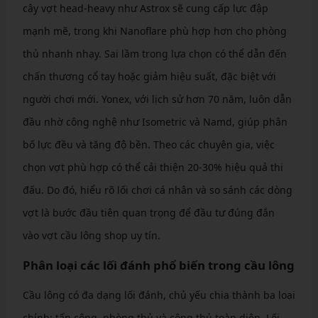
cây vợt head-heavy như Astrox sẽ cung cấp lực đập
mạnh mẽ, trong khi Nanoflare phù hợp hơn cho phòng
thủ nhanh nhạy. Sai lầm trong lựa chọn có thể dẫn đến
chấn thương cổ tay hoặc giảm hiệu suất, đặc biệt với
người chơi mới. Yonex, với lịch sử hơn 70 năm, luôn dẫn
đầu nhờ công nghệ như Isometric và Namd, giúp phân
bố lực đều và tăng độ bền. Theo các chuyên gia, việc
chọn vợt phù hợp có thể cải thiện 20-30% hiệu quả thi
đấu. Do đó, hiểu rõ lối chơi cá nhân và so sánh các dòng
vợt là bước đầu tiên quan trọng để đầu tư đúng đắn
vào vợt cầu lông shop uy tín.
Phân loại các lối đánh phổ biến trong cầu lông
Cầu lông có đa dạng lối đánh, chủ yếu chia thành ba loại
chính: tấn công, phòng thủ và công thủ toàn diện. Lối