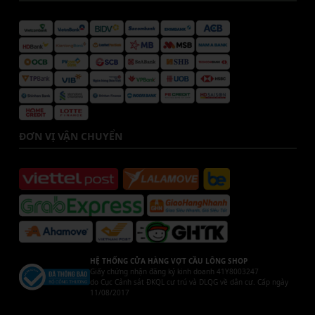
ĐƠN VỊ VẬN CHUYỂN
HỆ THỐNG CỬA HÀNG VỢT CẦU LÔNG SHOP
Giấy chứng nhận đăng ký kinh doanh 41Y8003247
do Cục Cảnh sát ĐKQL cư trú và DLQG về dân cư. Cấp ngày
11/08/2017