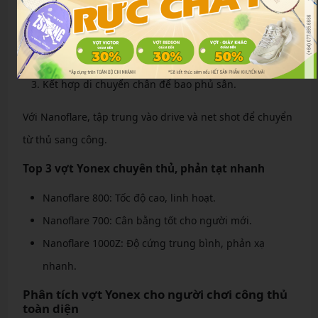
Kỹ thuật chính cho phòng thủ:
Quan sát đối thủ để dự đoán hướng cầu.
Sử dụng cổ tay để phản tạt nhanh.
Kết hợp di chuyển chân để bao phủ sân.
Với Nanoflare, tập trung vào drive và net shot để chuyển
từ thủ sang công.
Top 3 vợt Yonex chuyên thủ, phản tạt nhanh
Nanoflare 800: Tốc độ cao, linh hoạt.
Nanoflare 700: Cân bằng tốt cho người mới.
Nanoflare 1000Z: Độ cứng trung bình, phản xạ
nhanh.
Phân tích vợt Yonex cho người chơi công thủ
toàn diện