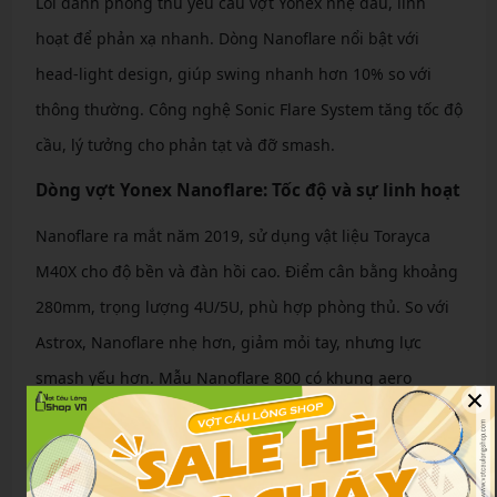
Lối đánh phòng thủ yêu cầu vợt Yonex nhẹ đầu, linh
hoạt để phản xạ nhanh. Dòng Nanoflare nổi bật với
head-light design, giúp swing nhanh hơn 10% so với
thông thường. Công nghệ Sonic Flare System tăng tốc độ
cầu, lý tưởng cho phản tạt và đỡ smash.
Dòng vợt Yonex Nanoflare: Tốc độ và sự linh hoạt
Nanoflare ra mắt năm 2019, sử dụng vật liệu Torayca
M40X cho độ bền và đàn hồi cao. Điểm cân bằng khoảng
280mm, trọng lượng 4U/5U, phù hợp phòng thủ. So với
Astrox, Nanoflare nhẹ hơn, giảm mỏi tay, nhưng lực
smash yếu hơn. Mẫu Nanoflare 800 có khung aero
×
mỏng, tăng tốc độ lên 5%.
Kỹ thuật phát huy với vợt phòng thủ Yonex