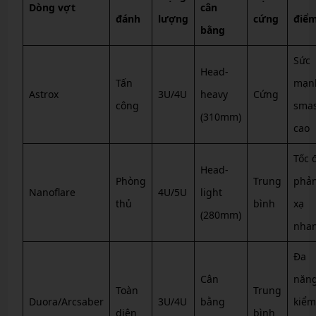
Dòng vợt
cân
đánh
lượng
cứng
điể
bằng
Sức
Head-
Tấn
mạn
Astrox
3U/4U
heavy
Cứng
công
sma
(310mm)
cao
Tốc 
Head-
Phòng
Trung
phả
Nanoflare
4U/5U
light
thủ
bình
xạ
(280mm)
nha
Đa
Cân
năng
Toàn
Trung
Duora/Arcsaber
3U/4U
bằng
kiểm
diện
bình