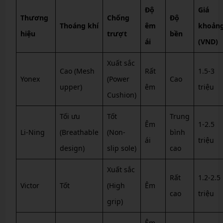
Độ
Giá
Thương
Chống
Độ
Thoáng khí
êm
khoản
hiệu
trượt
bền
ái
(VND)
Xuất sắc
Cao (Mesh
Rất
1.5-3
Yonex
(Power
Cao
upper)
êm
triệu
Cushion)
Tối ưu
Tốt
Trung
Êm
1-2.5
Li-Ning
(Breathable
(Non-
bình
ái
triệu
design)
slip sole)
cao
Xuất sắc
Rất
1.2-2.5
Victor
Tốt
(High
Êm
cao
triệu
grip)
Êm