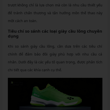
trượt không chỉ là lựa chọn mà còn là nhu cầu thiết yếu
để tránh chấn thương và tận hưởng môn thể thao này
một cách an toàn.
Tiêu chí so sánh các loại giày cầu lông chuyên
dụng
Khi so sánh giày cầu lông, cần dựa trên các tiêu chí
chính để đảm bảo đôi giày phù hợp với nhu cầu cá
nhân. Dưới đây là các yếu tố quan trọng, được phân tích
chi tiết qua các khía cạnh cụ thể.