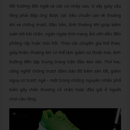
đổi hướng đột ngột và các cú nhảy cao, vì vậy giày cầu
lông phải đáp ứng được các tiêu chuẩn cao về thoáng
khí và chống trượt. Đầu tiên, tính thoáng khí giúp kiểm
soát mồ hôi chân, ngăn ngừa tình trạng ẩm ướt dẫn đến
phồng rộp hoặc mùi hôi. Theo các chuyên gia thể thao,
giày thiếu thoáng khí có thể làm giảm sự thoải mái, ảnh
hưởng đến tập trung trong trận đấu kéo dài. Thứ hai,
công nghệ chống trượt đảm bảo độ bám sân tốt, giảm
nguy cơ trượt ngã – một trong những nguyên nhân phổ
biến gây chấn thương cổ chân hoặc đầu gối ở người
chơi cầu lông.