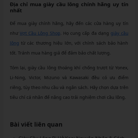
Địa chỉ mua giày cầu lông chính hãng uy tín
nhất
Để mua giày chính hãng, hãy đến các cửa hàng uy tín
như
Vợt Cầu Lông Shop
. Họ cung cấp đa dạng
giày cầu
lông
từ các thương hiệu lớn, với chính sách bảo hành
tốt. Tránh mua hàng giả để đảm bảo chất lượng.
Tóm lại, giày cầu lông thoáng khí chống trượt từ Yonex,
Li-Ning, Victor, Mizuno và Kawasaki đều có ưu điểm
riêng, tùy theo nhu cầu và ngân sách. Hãy chọn dựa trên
tiêu chí cá nhân để nâng cao trải nghiệm chơi cầu lông.
Bài viết liên quan