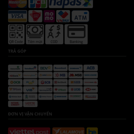
TRẢ GÓP
ĐƠN VỊ VẬN CHUYỂN