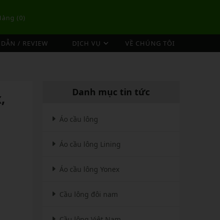
Hàng (
0
)
DẪN / REVIEW
DỊCH VỤ
VỀ CHÚNG TÔI
DỊCH VỤ ĐAN VỢT CẦU LÔNG
TÚI/BALO CẦU LÔNG
OP
DỊCH VỤ THU MUA VỢT CŨ
ex
Túi Cầu Lông Lining
Danh mục tin tức
,
ing
Túi Cầu Lông Yonex
mpoo
Túi Cầu Lông Victor
Áo cầu lông
tor
Túi Cầu Lông Mizuno
Áo cầu lông Lining
Túi Cầu Lông Apavi
Xem thêm
EBALL
MÁY ĐAN
Áo cầu lông Yonex
Phụ Kiện Máy Đan
Cầu lông đôi nam
Cầu lông Việt Nam