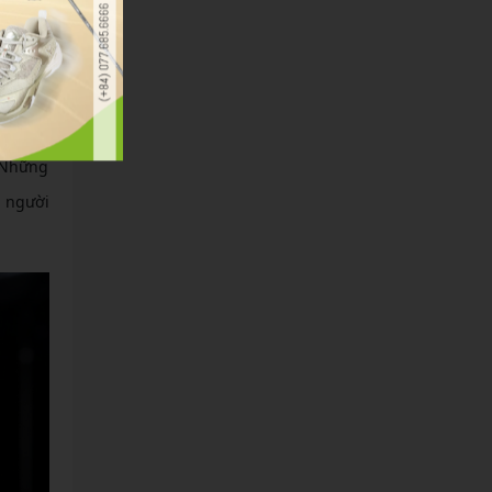
đó, khi
. Những
ợ người