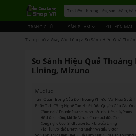
TRANG CHỦ
SẢN PHẨM
KHUYẾN MÃI
VỢT CẦU LÔNG
GIÀY 
ÁO CẦ
QUẦN 
TÚI/B
CƯỚC 
PHỤ K
NÓN
Trang chủ
>
Giày Cầu Lông
>
So Sánh Hiệu Quả Thoáng
VỢT 
VỢT CẦU LÔNG
GIÀY CẦU LÔNG
GIÀY CẦU LÔNG
GIÀY 
ÁO CẦ
QUẦN 
TÚI/B
CUỐN 
TÚI/B
VỢT 
Vợt Cầu Lông Yonex
Giày Cầu Lông Yonex
So Sánh Hiệu Quả Thoáng 
ÁO CẦU LÔNG
GIÀY 
ÁO CẦ
QUẦN 
TÚI/B
ỐNG C
BÓNG 
Vợt Cầu Lông Victor
Giày Cầu Lông Mizuno
VỢT 
Lining, Mizuno
QUẦN CẦU LÔNG
GIÀY 
ÁO CẦ
QUẦN 
TÚI/B
VỚ CẦ
Vợt Cầu Lông Lining
Giày Cầu Lông Lining
VỢT 
Vợt Cầu Lông Mizuno
Giày Cầu Lông Victor
TÚI / BALO CẦU LÔNG
GIÀY 
ÁO CẦ
QUẦN
TÚI/B
Vợt Cầu Lông Hundred
Giày Cầu Lông Hundred
Mục lục
VỢT 
PHỤ KIỆN CẦU LÔNG
GIÀY 
TÚI/B
Xem thêm
Xem thêm
Tầm Quan Trọng Của Độ Thoáng Khí Đối Với Hiệu Suất T
MÁY ĐAN
GIÀY 
TÚI/B
PHỤ KIỆN CẦU LÔNG
VỢT PICKLEBALL
VỢT 
Phân Tích Công Nghệ Tản Nhiệt Độc Quyền Của Các Ôn
Công nghệ Double Raschel Mesh siêu nhẹ trên giày Yonex
VỢT PICKLEBALL
GIÀY 
Cước Cầu Lông
Vợt Pickleball Joola
VỢT 
Hệ thống thông khí đế Mizuno Intercool độc đáo
Ống Cầu Lông
Vợt Pickleball Sypik
Công nghệ Cool Shell và sợi Ice Fibre của Lining
PHỤ KIỆN PICKLE BALL
GIÀY 
VỢT 
Vật liệu lưới thở Breathing Mesh trên giày Victor
Cuốn Cán Cầu Lông
Vợt Pickleball Lining
So Sánh Trực Diện Hiệu Quả Làm Mát Giữa Các Thương 