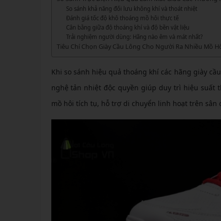
GIÀY 
Vớ Cầu Lông
Vợt Pickleball Kamito
So sánh khả năng đối lưu không khí và thoát nhiệt
VỢT 
GIÀY 
Đánh giá tốc độ khô thoáng mồ hôi thực tế
Vợt Pickleball Dưới 1tr
Cân bằng giữa độ thoáng khí và độ bền vật liệu
VỢT 
Xem thêm
GIÀY 
Trải nghiệm người dùng: Hãng nào êm và mát nhất?
Tiêu Chí Chọn Giày Cầu Lông Cho Người Ra Nhiều Mồ H
VỢT 
GIÀY 
VỢT 
Khi so sánh hiệu quả thoáng khí các hãng giày cầu
nghệ tản nhiệt độc quyền giúp duy trì hiệu suất
VỢT 
mồ hôi tích tụ, hỗ trợ di chuyển linh hoạt trên sân 
VỢT 
VỢT 