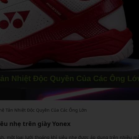
hệ Tản Nhiệt Độc Quyền Của Các Ông Lớn
êu nhẹ trên giày Yonex
h, một loại lưới thoáng khí siêu nhẹ được áp dụng trên nhiều m