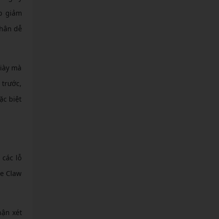
úp giảm
chân dễ
giày mà
 trước,
ặc biệt
 các lỗ
ve Claw
hận xét