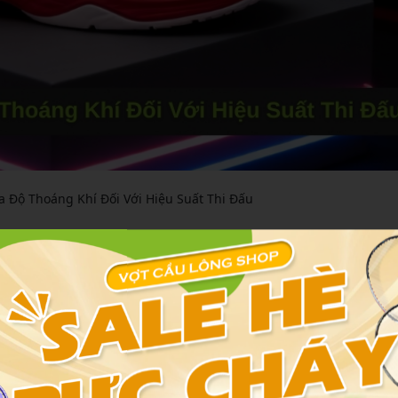
 Độ Thoáng Khí Đối Với Hiệu Suất Thi Đấu
 tiếp đến khả năng tập trung và sức bền của người chơi. Ví dụ, n
ân, làm giảm tốc độ di chuyển và độ bám sân. Ngược lại, giày tho
n thực hiện các pha đánh cầu mạnh mẽ mà không lo lắng về sự kh
tor đều đầu tư vào công nghệ này để đáp ứng nhu cầu của ngườ
giới chọn giày dựa trên yếu tố thoáng khí để tối ưu hóa hiệu s