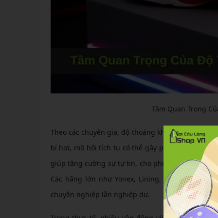
Tầm Quan Trọng Của
Theo các chuyên gia, độ thoáng khí ảnh hưởng trực
bí hơi, mồ hôi tích tụ có thể gây phồng rộp da ch
giúp tăng cường sự tự tin, cho phép vận động viê
Các hãng lớn như Yonex, Lining, Mizuno và Vic
chuyên nghiệp lẫn nghiệp dư.
Trong thực tế, nhiều vận động viên hàng đầu thế 