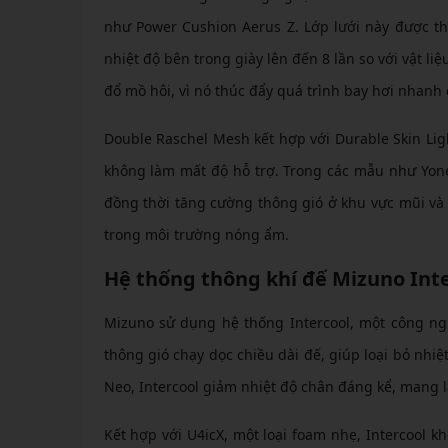
như Power Cushion Aerus Z. Lớp lưới này được thi
nhiệt độ bên trong giày lên đến 8 lần so với vật l
đổ mồ hôi, vì nó thúc đẩy quá trình bay hơi nhanh
Double Raschel Mesh kết hợp với Durable Skin Li
không làm mất độ hỗ trợ. Trong các mẫu như Yone
đồng thời tăng cường thông gió ở khu vực mũi và 
trong môi trường nóng ẩm.
Hệ thống thông khí đế Mizuno Inte
Mizuno sử dụng hệ thống Intercool, một công ng
thông gió chạy dọc chiều dài đế, giúp loại bỏ nh
Neo, Intercool giảm nhiệt độ chân đáng kể, mang l
Kết hợp với U4icX, một loại foam nhẹ, Intercool 