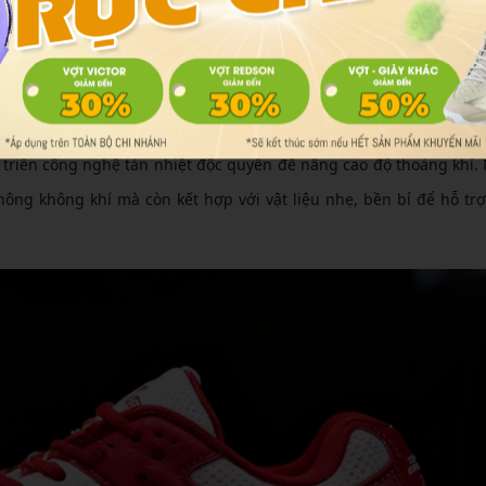
ơng mà còn cải thiện thời gian phục hồi sau mỗi trận đấu. Do 
 có lưới thông gió và hệ thống thoát nhiệt hiệu quả.
ộc Quyền Của Các Ông Lớn
 triển công nghệ tản nhiệt độc quyền để nâng cao độ thoáng khí
hông không khí mà còn kết hợp với vật liệu nhẹ, bền bỉ để hỗ tr