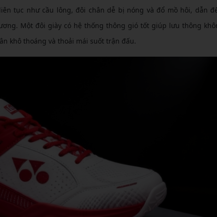
iên tục như cầu lông, đôi chân dễ bị nóng và đổ mồ hôi, dẫn đ
ương. Một đôi giày có hệ thống thông gió tốt giúp lưu thông khô
ân khô thoáng và thoải mái suốt trận đấu.