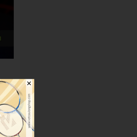
×
ếu giày
áng khí
ó chịu.
i chơi
uất. Độ