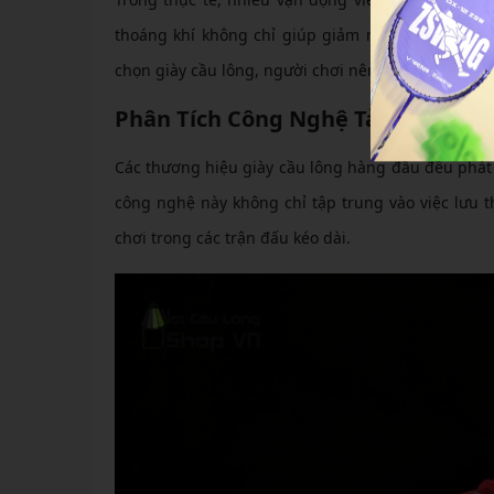
thoáng khí không chỉ giúp giảm nguy cơ chấn thư
chọn giày cầu lông, người chơi nên ưu tiên các mẫu
Phân Tích Công Nghệ Tản Nhiệt Đ
Các thương hiệu giày cầu lông hàng đầu đều phát
công nghệ này không chỉ tập trung vào việc lưu t
chơi trong các trận đấu kéo dài.