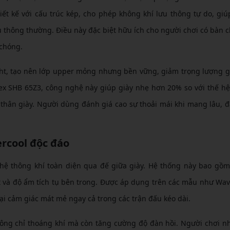
ết kế với cấu trúc kép, cho phép không khí lưu thông tự do, gi
iệu thông thường. Điều này đặc biệt hữu ích cho người chơi có bàn 
 chóng.
ght, tạo nên lớp upper mỏng nhưng bền vững, giảm trọng lượng 
x SHB 65Z3, công nghệ này giúp giày nhẹ hơn 20% so với thế hệ
thân giày. Người dùng đánh giá cao sự thoải mái khi mang lâu, đ
rcool độc đáo
hệ thông khí toàn diện qua đế giữa giày. Hệ thống này bao gồm
iệt và độ ẩm tích tụ bên trong. Được áp dụng trên các mẫu như Wa
ại cảm giác mát mẻ ngay cả trong các trận đấu kéo dài.
không chỉ thoáng khí mà còn tăng cường độ đàn hồi. Người chơi n