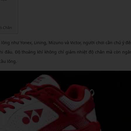
CẦU LÔNG KUMPOO
CẦU LÔNG REDSON
CẦU LÔNG KAWASAKI
CẦU LÔNG 3RD
CẦU LÔNG FELET
ôi Chân
CẦU LÔNG APAVI
CẦU LÔNG APAVI
CẦU LÔNG DAS X
 lông như Yonex, Lining, Mizuno và Victor, người chơi cần chú ý đ
 thi đấu. Độ thoáng khí không chỉ giảm nhiệt độ chân mà còn ng
CẦU LÔNG FLEET
cầu lông.
CẦU LÔNG FLEX POWER
CẦU LÔNG FORZA