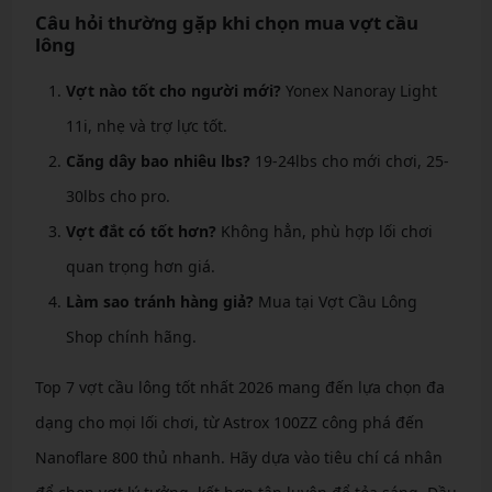
Câu hỏi thường gặp khi chọn mua vợt cầu
lông
Vợt nào tốt cho người mới?
Yonex Nanoray Light
11i, nhẹ và trợ lực tốt.
Căng dây bao nhiêu lbs?
19-24lbs cho mới chơi, 25-
30lbs cho pro.
Vợt đắt có tốt hơn?
Không hẳn, phù hợp lối chơi
quan trọng hơn giá.
Làm sao tránh hàng giả?
Mua tại Vợt Cầu Lông
Shop chính hãng.
Top 7 vợt cầu lông tốt nhất 2026 mang đến lựa chọn đa
dạng cho mọi lối chơi, từ Astrox 100ZZ công phá đến
Nanoflare 800 thủ nhanh. Hãy dựa vào tiêu chí cá nhân