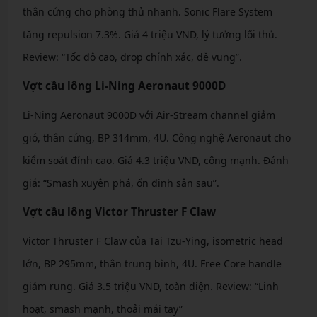
thân cứng cho phòng thủ nhanh. Sonic Flare System
tăng repulsion 7.3%. Giá 4 triệu VND, lý tưởng lối thủ.
Review: “Tốc độ cao, drop chính xác, dễ vung”.
Vợt cầu lông Li-Ning Aeronaut 9000D
Li-Ning Aeronaut 9000D với Air-Stream channel giảm
gió, thân cứng, BP 314mm, 4U. Công nghệ Aeronaut cho
kiểm soát đỉnh cao. Giá 4.3 triệu VND, công mạnh. Đánh
giá: “Smash xuyên phá, ổn định sân sau”.
Vợt cầu lông Victor Thruster F Claw
Victor Thruster F Claw của Tai Tzu-Ying, isometric head
lớn, BP 295mm, thân trung bình, 4U. Free Core handle
giảm rung. Giá 3.5 triệu VND, toàn diện. Review: “Linh
hoạt, smash mạnh, thoải mái tay”