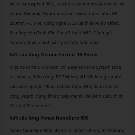
Victor Auraspeed 90K, lựa chọn của Anders Antonsen, có
khung Dynamic-Sword tăng tốc swing, thân cứng, BP
290mm, 4U nhẹ. Công nghệ WES cải thiện whip effect,
đa năng cho đánh đôi. Giá 4.5 triệu VND. Đánh giá:
“Nhanh nhẹn, chính xác, phù hợp toàn diện”.
Vợt cầu lông Mizuno Fortius 10 Power
Mizuno Fortius 10 Power với Beyond Force System tăng
lực smash, thân cứng, BP 304mm, 4U. Vật liệu graphite
cao cấp chịu lực 29lbs. Giá 3.8 triệu VND, dành cho lối
công. Người dùng khen: “Đập mạnh, dễ kiểm soát, thiết
kế Nhật Bản bền bỉ”.
Vợt cầu lông Yonex Nanoflare 800
Yonex Nanoflare 800, ultra slim shaft 6.8mm, BP 280mm,