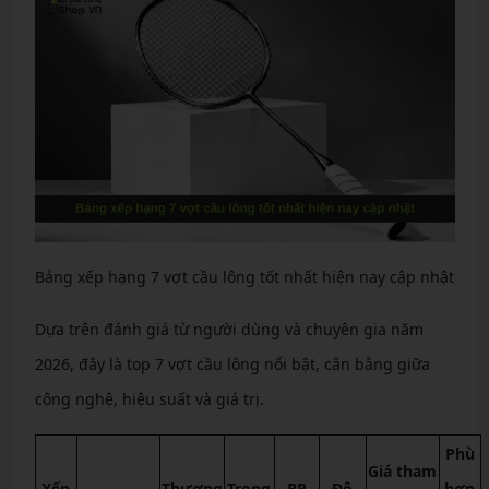
Bảng xếp hạng 7 vợt cầu lông tốt nhất hiện nay cập nhật
Dựa trên đánh giá từ người dùng và chuyên gia năm
2026, đây là top 7 vợt cầu lông nổi bật, cân bằng giữa
công nghệ, hiệu suất và giá trị.
Phù
Giá tham
Xếp
Thương
Trọng
BP
Độ
hợp