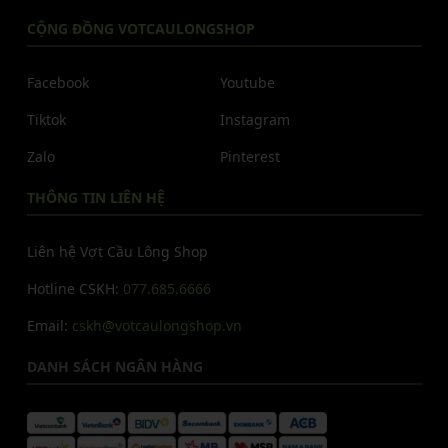
CỘNG ĐỒNG VOTCAULONGSHOP
Facebook
Youtube
Tiktok
Instagram
Zalo
Pinterest
THÔNG TIN LIÊN HỆ
Liên hệ Vợt Cầu Lông Shop
Hotline CSKH:
077.685.6666
Email:
cskh@votcaulongshop.vn
DANH SÁCH NGÂN HÀNG