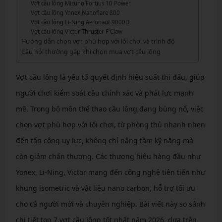
Vợt cầu lông Mizuno Fortius 10 Power
Vợt cầu lông Yonex Nanoflare 800
Vợt cầu lông Li-Ning Aeronaut 9000D
Vợt cầu lông Victor Thruster F Claw
Hướng dẫn chọn vợt phù hợp với lối chơi và trình độ
Câu hỏi thường gặp khi chọn mua vợt cầu lông
Vợt cầu lông là yếu tố quyết định hiệu suất thi đấu, giúp
người chơi kiểm soát cầu chính xác và phát lực mạnh
mẽ. Trong bộ môn thể thao cầu lông đang bùng nổ, việc
chọn vợt phù hợp với lối chơi, từ phòng thủ nhanh nhẹn
đến tấn công uy lực, không chỉ nâng tầm kỹ năng mà
còn giảm chấn thương. Các thương hiệu hàng đầu như
Yonex, Li-Ning, Victor mang đến công nghệ tiên tiến như
khung isometric và vật liệu nano carbon, hỗ trợ tối ưu
cho cả người mới và chuyên nghiệp. Bài viết này so sánh
chi tiết top 7 vợt cầu lông tốt nhất năm 2026, dựa trên