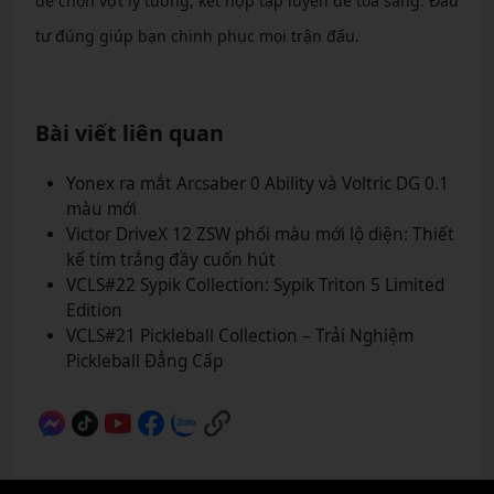
để chọn vợt lý tưởng, kết hợp tập luyện để tỏa sáng. Đầu
tư đúng giúp bạn chinh phục mọi trận đấu.
Bài viết liên quan
Yonex ra mắt Arcsaber 0 Ability và Voltric DG 0.1
màu mới
Victor DriveX 12 ZSW phối màu mới lộ diện: Thiết
kế tím trắng đầy cuốn hút
VCLS#22 Sypik Collection: Sypik Triton 5 Limited
Edition
VCLS#21 Pickleball Collection – Trải Nghiệm
Pickleball Đẳng Cấp