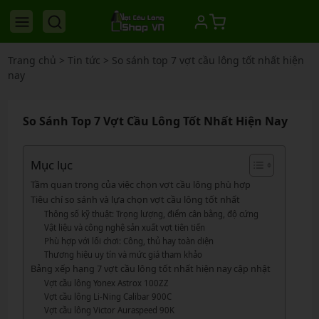
Trang chủ
>
Tin tức
>
So sánh top 7 vợt cầu lông tốt nhất hiện
nay
So Sánh Top 7 Vợt Cầu Lông Tốt Nhất Hiện Nay
Mục lục
Tầm quan trọng của việc chọn vợt cầu lông phù hợp
Tiêu chí so sánh và lựa chọn vợt cầu lông tốt nhất
Thông số kỹ thuật: Trọng lượng, điểm cân bằng, độ cứng
Vật liệu và công nghệ sản xuất vợt tiên tiến
Phù hợp với lối chơi: Công, thủ hay toàn diện
Thương hiệu uy tín và mức giá tham khảo
Bảng xếp hạng 7 vợt cầu lông tốt nhất hiện nay cập nhật
Vợt cầu lông Yonex Astrox 100ZZ
Vợt cầu lông Li-Ning Calibar 900C
Vợt cầu lông Victor Auraspeed 90K