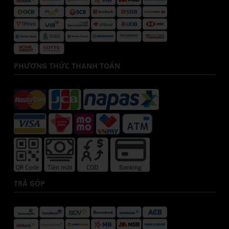
PHƯƠNG THỨC THANH TOÁN
TRẢ GÓP