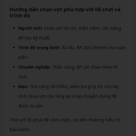
Hướng dẫn chọn vợt phù hợp với lối chơi và
trình độ
Người mới:
Chọn vợt 4U-5U, thân mềm, cân bằng
để học kỹ thuật.
Trình độ trung bình:
3U-4U, BP 285-295mm cho toàn
diện.
Chuyên nghiệp:
Thân cứng, BP cực đoan theo lối
chơi.
Mẹo:
Thử căng 20-25lbs, kiểm tra grip G5 cho tay
nhỏ. Mua vợt cầu lông tại shop chuyên dụng để
được tư vấn.
Thử vợt 30 phút để cảm nhận, ưu tiên thương hiệu có
bảo hành.