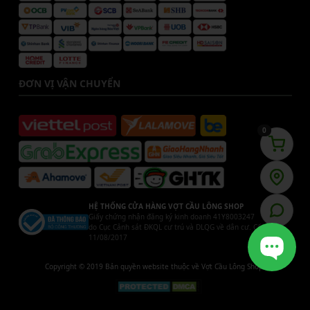
ĐƠN VỊ VẬN CHUYỂN
0
HỆ THỐNG CỬA HÀNG VỢT CẦU LÔNG SHOP
Giấy chứng nhận đăng ký kinh doanh 41Y8003247
do Cục Cảnh sát ĐKQL cư trú và DLQG về dân cư. Cấp ngày
11/08/2017
Copyright © 2019 Bản quyền website thuộc về Vợt Cầu Lông Shop.