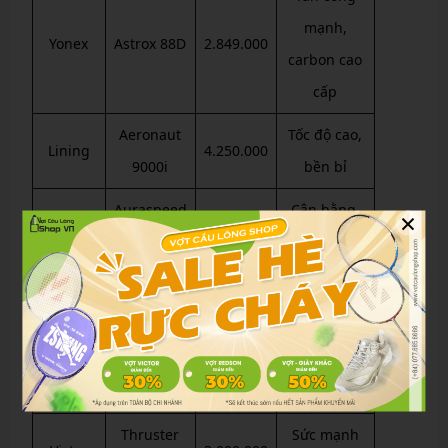
mạnh,
Yonex
Astrox 88D
2.849.000
carbon cao
cấp
Aeronaut
Tốc độ cao,
Lining
4.250.000
9000i
bền bỉ
Auraspeed
Cân bằng,
×
Victor
2.500.000
9990K
linh hoạt
Arcsaber
Kiểm soát
Yonex
3.500.000
11 Pro
tốt
Giá rẻ, đa
Lining
Axforce 80
2.000.000
năng
Thruster
Sức mạnh