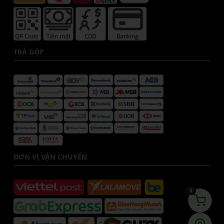
TRẢ GÓP
ĐƠN VỊ VẬN CHUYỂN
0