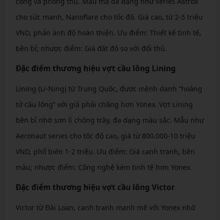
công và phòng thủ. Mẫu mã đa dạng như series Astrox
cho sức mạnh, Nanoflare cho tốc độ. Giá cao, từ 2-5 triệu
VND, phản ánh độ hoàn thiện. Ưu điểm: Thiết kế tinh tế,
bền bỉ; nhược điểm: Giá đắt đỏ so với đối thủ.
Đặc điểm thương hiệu vợt cầu lông Lining
Lining (Li-Ning) từ Trung Quốc, được mệnh danh “hoàng
tử cầu lông” với giá phải chăng hơn Yonex. Vợt Lining
bền bỉ nhờ sơn lì chống trầy, đa dạng màu sắc. Mẫu như
Aeronaut series cho tốc độ cao, giá từ 800.000-10 triệu
VND, phổ biến 1-2 triệu. Ưu điểm: Giá cạnh tranh, bền
màu; nhược điểm: Công nghệ kém tinh tế hơn Yonex.
Đặc điểm thương hiệu vợt cầu lông Victor
Victor từ Đài Loan, cạnh tranh mạnh mẽ với Yonex nhờ