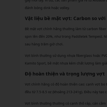
gây mỏi tay. Ví dụ, các sản phẩm giá rẻ từ Alibaba
đánh bóng dink hoặc volley.
Vật liệu bề mặt vợt: Carbon so vớ
Bề mặt vợt chính hãng thường làm từ carbon fiber 
spin lên đến 20%, như trong Paddletek Tempest. N
sau hàng trăm giờ chơi.
Vợt bình thường sử dụng nhựa fiberglass hoặc PVC 
Kamito Sport, bề mặt nhựa kém chất lượng làm giả
Độ hoàn thiện và trọng lượng vợt
Vợt chính hãng có độ hoàn thiện cao: cạnh vợt bo
đều từ 7.5-8.5 oz (khoảng 213-241g). Điều này tạo
Vợt bình thường thường có cạnh thô ráp, cán cầm 