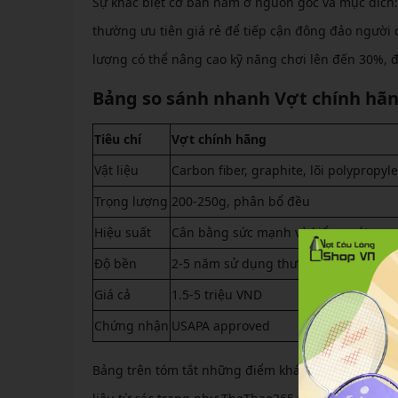
Sự khác biệt cơ bản nằm ở nguồn gốc và mục đích:
thường ưu tiên giá rẻ để tiếp cận đông đảo người c
lượng có thể nâng cao kỹ năng chơi lên đến 30%, đ
Bảng so sánh nhanh Vợt chính hã
Tiêu chí
Vợt chính hãng
Vật liệu
Carbon fiber, graphite, lõi polypropyl
Trọng lượng
200-250g, phân bổ đều
Hiệu suất
Cân bằng sức mạnh và kiểm soát cao
Độ bền
2-5 năm sử dụng thường xuyên
Giá cả
1.5-5 triệu VND
Chứng nhận
USAPA approved
Bảng trên tóm tắt những điểm khác biệt nổi bật, 