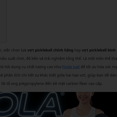
CẦU LÔNG KUMPOO
CẦU LÔNG REDSON
CẦU LÔNG KAWASAKI
CẦU LÔNG 3RD
CẦU LÔNG FELET
CẦU LÔNG APAVI
CẦU LÔNG APAVI
CẦU LÔNG DAS X
CẦU LÔNG FLEET
m, việc chọn lựa
vợt pickleball chính hãng
hay
vợt pickleball bình
ệu suất chơi, độ bền và trải nghiệm tổng thể. Là một môn thể tha
CẦU LÔNG FLEX POWER
 đòi hỏi dụng cụ chất lượng cao như
Pickle ball
để tối ưu hóa sức m
CẦU LÔNG FORZA
 phân tích chi tiết sự khác biệt giữa hai loại vợt, giúp bạn dễ dàn
u lõi tổ ong polypropylene đến bề mặt carbon fiber cao cấp.