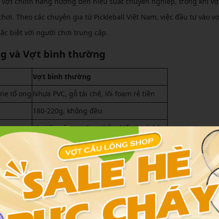
 vợt chính hãng hướng đến hiệu suất chuyên nghiệp, trong khi vợ
hơi. Theo các chuyên gia từ Pickleball Việt Nam, việc đầu tư vào vợ
ặc biệt với người chơi trung cấp.
ng và Vợt bình thường
Vợt bình thường
ene tổ ong
Nhựa PVC, gỗ tái chế, lõi foam rẻ tiền
180-220g, không đều
Ưu tiên sức mạnh cơ bản, kiểm soát kém
6-12 tháng, dễ nứt vỡ
200.000-800.000 VND
Không có
giúp bạn nhanh chóng đánh giá ưu nhược điểm của từng loại. Dựa 