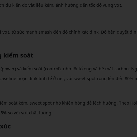
 dự kiến do vật liệu kém, ảnh hưởng đến tốc độ vung vợt.
oại vợt, từ sức mạnh smash đến độ chính xác dink. Độ bền quyết địn
g kiểm soát
ower) và kiểm soát (control), nhờ lõi tổ ong và bề mặt carbon. N
seline hoặc dink tinh tế ở net, với sweet spot rộng lên đến 80% 
iểm soát kém, sweet spot nhỏ khiến bóng dễ lệch hướng. Theo Hol
25% so với vợt chất lượng.
 xúc