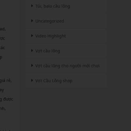
Túi, balo cầu lông
Uncategorized
ad,
Video Highlight
ược
các
Vợt cầu lông
ập
Vợt cầu lông cho người mới chơi
iá rẻ,
Vợt Cầu Lông shop
ay
ng được
nh,