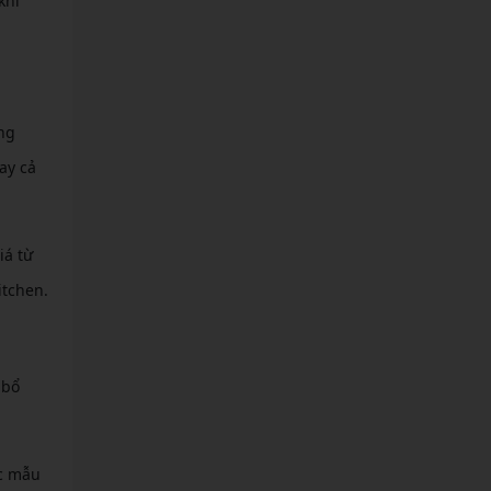
khi
ng
ay cả
iá từ
itchen.
 bổ
ác mẫu