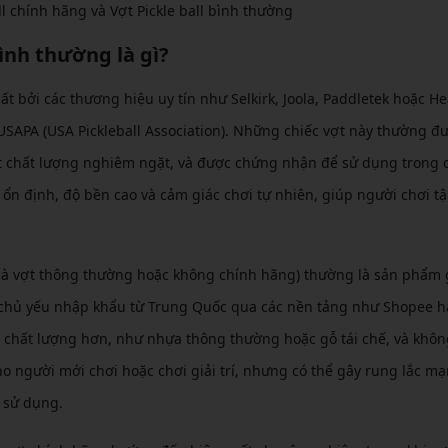
ll chính hãng và Vợt Pickle ball bình thường
ình thường là gì?
t bởi các thương hiệu uy tín như Selkirk, Joola, Paddletek hoặc He
USAPA (USA Pickleball Association). Những chiếc vợt này thường đ
soát chất lượng nghiêm ngặt, và được chứng nhận để sử dụng trong 
ổn định, độ bền cao và cảm giác chơi tự nhiên, giúp người chơi t
i là vợt thông thường hoặc không chính hãng) thường là sản phẩm g
, chủ yếu nhập khẩu từ Trung Quốc qua các nền tảng như Shopee h
m chất lượng hơn, như nhựa thông thường hoặc gỗ tái chế, và khô
 người mới chơi hoặc chơi giải trí, nhưng có thể gây rung lắc mạ
 sử dụng.