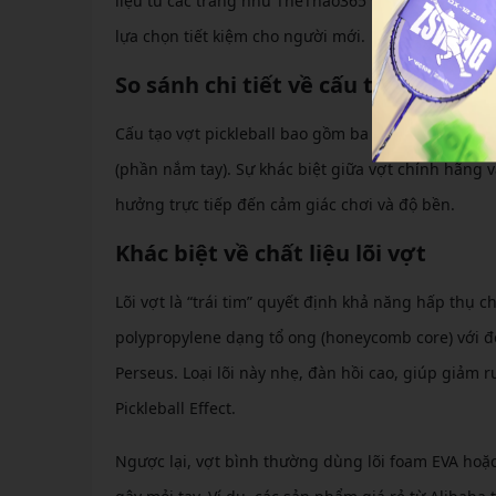
liệu từ các trang như TheThao365 và Pickleball Cen
lựa chọn tiết kiệm cho người mới.
So sánh chi tiết về cấu tạo và vật l
Cấu tạo vợt pickleball bao gồm ba phần chính: mặt 
(phần nắm tay). Sự khác biệt giữa vợt chính hãng v
hưởng trực tiếp đến cảm giác chơi và độ bền.
Khác biệt về chất liệu lõi vợt
Lõi vợt là “trái tim” quyết định khả năng hấp thụ 
polypropylene dạng tổ ong (honeycomb core) với đ
Perseus. Loại lõi này nhẹ, đàn hồi cao, giúp giảm 
Pickleball Effect.
Ngược lại, vợt bình thường dùng lõi foam EVA hoặ