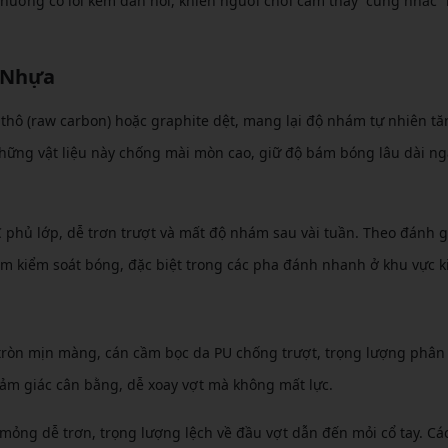
 thường có lõi kém đàn hồi, khiến người chơi cảm thấy “cứng nhắc” 
i Nhựa
thô (raw carbon) hoặc graphite dệt, mang lại độ nhám tự nhiên tă
hững vật liệu này chống mài mòn cao, giữ độ bám bóng lâu dài ng
phủ lớp, dễ trơn trượt và mất độ nhám sau vài tuần. Theo đánh g
m kiểm soát bóng, đặc biệt trong các pha đánh nhanh ở khu vực k
 tròn mịn màng, cán cầm bọc da PU chống trượt, trọng lượng phân
 cảm giác cân bằng, dễ xoay vợt mà không mất lực.
mỏng dễ trơn, trọng lượng lệch về đầu vợt dẫn đến mỏi cổ tay. C