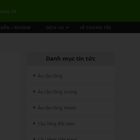
Hàng (
0
)
DẪN / REVIEW
DỊCH VỤ
VỀ CHÚNG TÔI
DỊCH VỤ ĐAN VỢT CẦU LÔNG
TÚI/BALO CẦU LÔNG
OP
DỊCH VỤ THU MUA VỢT CŨ
ex
Túi Cầu Lông Lining
Danh mục tin tức
ing
Túi Cầu Lông Yonex
mpoo
Túi Cầu Lông Victor
Áo cầu lông
tor
Túi Cầu Lông Mizuno
Áo cầu lông Lining
Túi Cầu Lông Apavi
Xem thêm
EBALL
MÁY ĐAN
Áo cầu lông Yonex
Phụ Kiện Máy Đan
Cầu lông đôi nam
Cầu lông Việt Nam