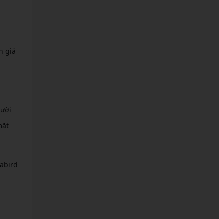
h giá
gười
mặt
abird