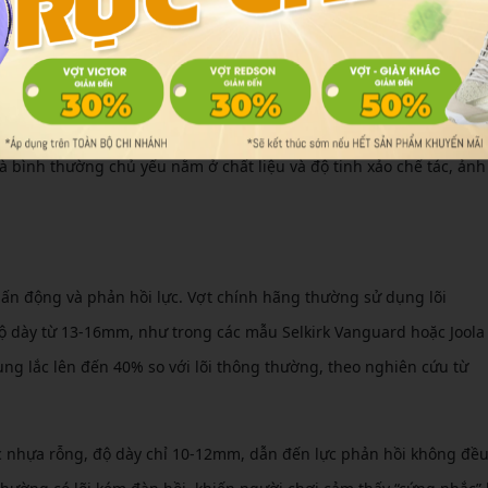
tral, vợt chính hãng vượt trội về mọi mặt, nhưng vợt bình thường 
iệu
vợt (bề mặt tiếp xúc bóng), lõi vợt (phần giữa hấp thụ lực) và cán
à bình thường chủ yếu nằm ở chất liệu và độ tinh xảo chế tác, ảnh
chấn động và phản hồi lực. Vợt chính hãng thường sử dụng lõi
ộ dày từ 13-16mm, như trong các mẫu Selkirk Vanguard hoặc Joola
rung lắc lên đến 40% so với lõi thông thường, theo nghiên cứu từ
c nhựa rỗng, độ dày chỉ 10-12mm, dẫn đến lực phản hồi không đều