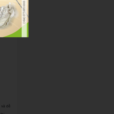
vẫn là
 cầm
 và dễ