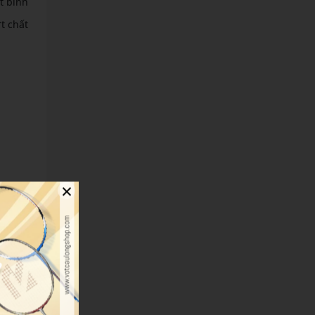
t bình
t chất
×
trên dữ