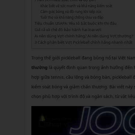
GIÀY 
Vớ Cầu Lông
Vợt Pickleball Kamito
VỢT 
Khác biệt về sức mạnh và khả năng kiểm soát
GIÀY 
Cảm giác bóng và độ rung khi tiếp xúc
Vợt Pickleball Dưới 1tr
Tuổi thọ và khả năng chống chịu va đập
VỢT 
Xem thêm
GIÀY 
Tiêu chuẩn USAPA: Yếu tố bắt buộc khi thi đấu
Giá cả và chế độ bảo hành hai loại vợt
VỢT 
GIÀY 
Ai nên dùng Vợt chính hãng? Ai nên dùng Vợt thường?
3 Cách phân biệt Vợt Pickleball chính hãng nhanh nhất
VỢT 
VỢT 
Trong thế giới pickleball đang bùng nổ tại Việt Na
thường
là quyết định quan trọng ảnh hưởng đến hi
VỢT 
hợp giữa tennis, cầu lông và bóng bàn, pickleball
VỢT 
kiểm soát bóng và giảm chấn thương. Bài viết này sẽ
chọn phù hợp với trình độ và ngân sách, từ vật liệ