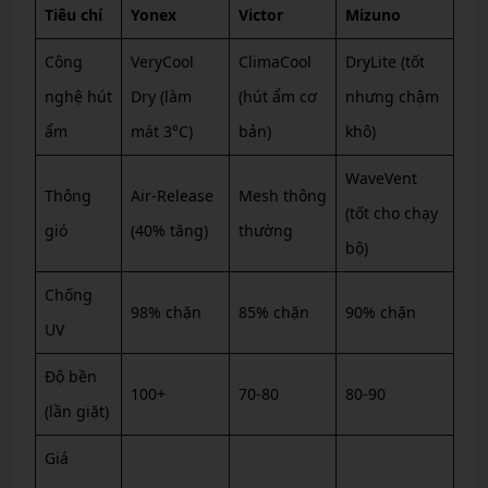
Tiêu chí
Yonex
Victor
Mizuno
Công
VeryCool
ClimaCool
DryLite (tốt
nghệ hút
Dry (làm
(hút ẩm cơ
nhưng chậm
ẩm
mát 3°C)
bản)
khô)
WaveVent
Thông
Air-Release
Mesh thông
(tốt cho chạy
gió
(40% tăng)
thường
bộ)
Chống
98% chặn
85% chặn
90% chặn
UV
Độ bền
100+
70-80
80-90
(lần giặt)
Giá