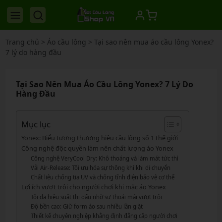
Trang chủ
>
Áo cầu lông
>
Tại sao nên mua áo cầu lông Yonex?
7 lý do hàng đầu
Tại Sao Nên Mua Áo Cầu Lông Yonex? 7 Lý Do
Hàng Đầu
Mục lục
Yonex: Biểu tượng thương hiệu cầu lông số 1 thế giới
Công nghệ độc quyền làm nên chất lượng áo Yonex
Công nghệ VeryCool Dry: Khô thoáng và làm mát tức thì
Vải Air-Release: Tối ưu hóa sự thông khí khi di chuyển
Chất liệu chống tia UV và chống tĩnh điện bảo vệ cơ thể
Lợi ích vượt trội cho người chơi khi mặc áo Yonex
Tối đa hiệu suất thi đấu nhờ sự thoải mái vượt trội
Độ bền cao: Giữ form áo sau nhiều lần giặt
Thiết kế chuyên nghiệp khẳng định đẳng cấp người chơi