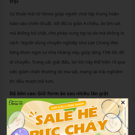
trội
Sự thoải mái từ Yonex giúp người chơi tập trung hoàn
toàn vào chiến thuật. Với độ co giãn 4 chiều, áo ôm sát
mà không bó chặt, cho phép vung tay tự do mà không lo
rách. Người dùng chuyên nghiệp như Lee Chong Wei
từng khen ngợi sự nhẹ nhàng này, giúp tăng 15% tốc độ
di chuyển. Trong các giải đấu, lợi ích này thể hiện rõ qua
việc giảm chấn thương do ma sát, mang lại trải nghiệm
thi đấu mượt mà hơn.
Độ bền cao: Giữ form áo sau nhiều lần giặt
×
Áo Yonex chịu được hơn 100 lần giặt mà vẫn giữ form
dáng ban đầu, nhờ sợi polyester cường lực. Không phai
màu hay co rút, sản phẩm tiết kiệm chi phí dài hạn. So
với áo thông thường chỉ bền 30-50 lần, Yonex là lựa chọn