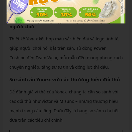
kinh tế cho người chơi thường xuyên.
Thiết kế chuyên nghiệp khẳng định đẳng cấp
người chơi
Thiết kế Yonex kết hợp màu sắc hiện đại và logo tinh tế,
giúp người chơi nổi bật trên sân. Từ dòng Power
Cushion đến Team Wear, mỗi mẫu đều mang phong cách
chuyên nghiệp, tăng sự tự tin và động lực thi đấu.
So sánh áo Yonex với các thương hiệu đối thủ
Để đánh giá vị thế của Yonex, chúng ta cần so sánh với
các đối thủ như Victor và Mizuno – những thương hiệu
mạnh trong cầu lông. Dưới đây là bảng so sánh chi tiết
dựa trên các tiêu chí chính: