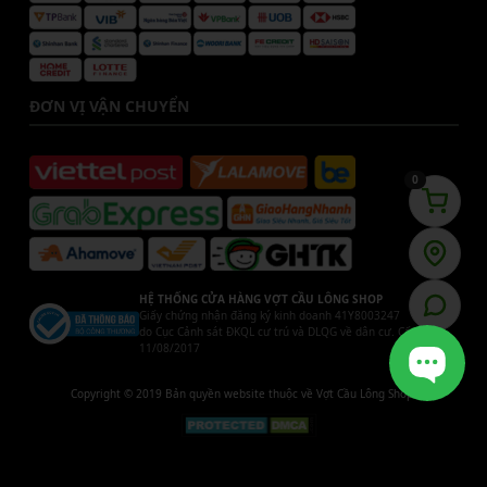
ĐƠN VỊ VẬN CHUYỂN
0
HỆ THỐNG CỬA HÀNG VỢT CẦU LÔNG SHOP
Giấy chứng nhận đăng ký kinh doanh 41Y8003247
do Cục Cảnh sát ĐKQL cư trú và DLQG về dân cư. Cấp ngày
11/08/2017
Copyright © 2019 Bản quyền website thuộc về Vợt Cầu Lông Shop.