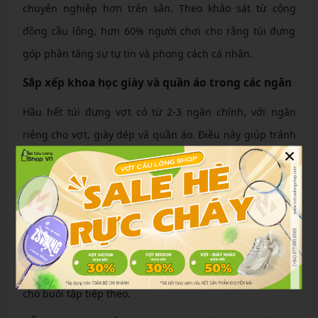
chuyên nghiệp hơn trên sân. Theo khảo sát từ cộng
đồng cầu lông, hơn 60% người chơi cho rằng túi đựng
góp phần tăng sự tự tin và phong cách cá nhân.
Sắp xếp khoa học giày và quần áo trong các ngăn
Hầu hết túi đựng vợt có từ 2-3 ngăn chính, với ngăn
riêng cho vợt, giày dép và quần áo. Điều này giúp tránh
×
mùi hôi từ giày lan sang các vật dụng khác, đồng thời dễ
dàng lấy đồ khi cần. Ví dụ, ngăn giày thường có lỗ thông
hơi để khô ráo nhanh chóng. Người chơi có thể sắp xếp
theo trình tự: vợt ở ngăn chính, quần áo ở ngăn phụ, và
phụ kiện nhỏ ở túi ngoài. Cách tổ chức này không chỉ tiết
kiệm thời gian mà còn giữ cho mọi thứ sạch sẽ, sẵn sàng
cho buổi tập tiếp theo.