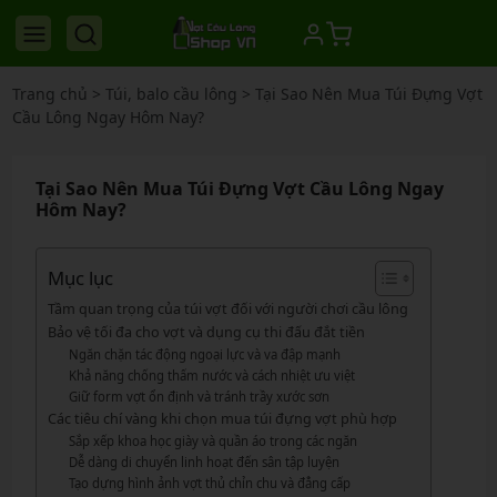
Trang chủ
>
Túi, balo cầu lông
>
Tại Sao Nên Mua Túi Đựng Vợt
Cầu Lông Ngay Hôm Nay?
Tại Sao Nên Mua Túi Đựng Vợt Cầu Lông Ngay
Hôm Nay?
Mục lục
Tầm quan trọng của túi vợt đối với người chơi cầu lông
Bảo vệ tối đa cho vợt và dụng cụ thi đấu đắt tiền
Ngăn chặn tác động ngoại lực và va đập mạnh
Khả năng chống thấm nước và cách nhiệt ưu việt
Giữ form vợt ổn định và tránh trầy xước sơn
Các tiêu chí vàng khi chọn mua túi đựng vợt phù hợp
Sắp xếp khoa học giày và quần áo trong các ngăn
Dễ dàng di chuyển linh hoạt đến sân tập luyện
Tạo dựng hình ảnh vợt thủ chỉn chu và đẳng cấp