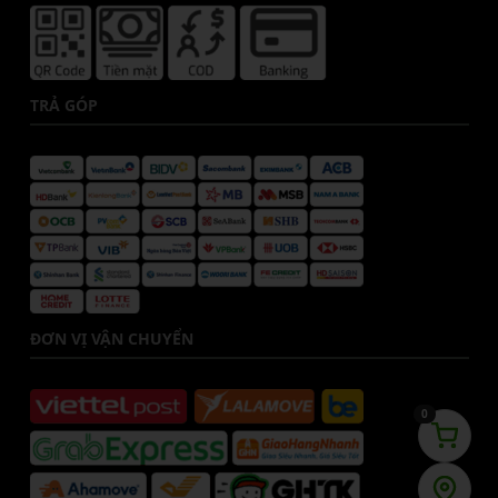
TRẢ GÓP
ĐƠN VỊ VẬN CHUYỂN
0