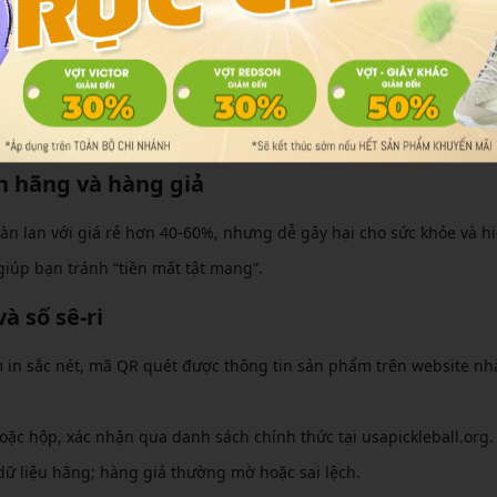
o hành
tuổi thọ lên đến 2-3 năm, kèm bảo hành 6-12 tháng từ nhà sản xuất
kỹ thuật miễn phí. So với hàng giả nhanh hỏng, vợt chính hãng man
 người chơi thường xuyên.
nh hãng và hàng giả
tràn lan với giá rẻ hơn 40-60%, nhưng dễ gây hại cho sức khỏe và h
 giúp bạn tránh “tiền mất tật mang”.
 số sê-ri
m in sắc nét, mã QR quét được thông tin sản phẩm trên website nh
ặc hộp, xác nhận qua danh sách chính thức tại usapickleball.org.
ở dữ liệu hãng; hàng giả thường mờ hoặc sai lệch.