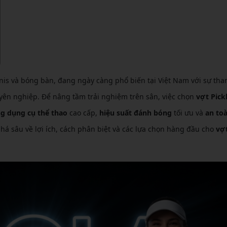
CẦU LÔNG KUMPOO
CẦU LÔNG REDSON
CẦU LÔNG KAWASAKI
CẦU LÔNG 3RD
CẦU LÔNG FELET
CẦU LÔNG APAVI
CẦU LÔNG APAVI
CẦU LÔNG DAS X
nnis và bóng bàn, đang ngày càng phổ biến tại Việt Nam với sự tha
CẦU LÔNG FLEET
ên nghiệp. Để nâng tầm trải nghiệm trên sân, việc chọn
vợt Pickl
g dụng cụ thể thao
cao cấp,
hiệu suất đánh bóng
tối ưu và
an to
CẦU LÔNG FLEX POWER
phá sâu về lợi ích, cách phân biệt và các lựa chọn hàng đầu cho
vợ
CẦU LÔNG FORZA