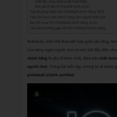
GIÀY 
Chất liệu, công nghệ và độ hoàn thiện
Vớ Cầu Lông
Vợt Pickleball Kamito
VỢT 
Mức giá và địa chỉ nhà phân phối uy tín
GIÀY 
Vợt Pickleball Dưới 1tr
Top thương hiệu Vợt Pickleball chính hãng 2025
VỢT 
Tiêu chí chọn vợt chính hãng cho người mới chơi
Xem thêm
GIÀY 
Địa chỉ mua Vợt Pickleball chính hãng uy tín
VỢT 
Câu hỏi thường gặp về Vợt Pickleball chính hãng
GIÀY 
VỢT 
Pickleball, môn thể thao kết hợp giữa cầu lông, te
VỢT 
của hàng ngàn người chơi từ mới bắt đầu đến chuy
chính hãng
là yếu tố then chốt, đảm bảo
chất lượn
VỢT 
người chơi
. Trong bài viết này, chúng ta sẽ khám 
VỢT 
pickleball USAPA certified
.