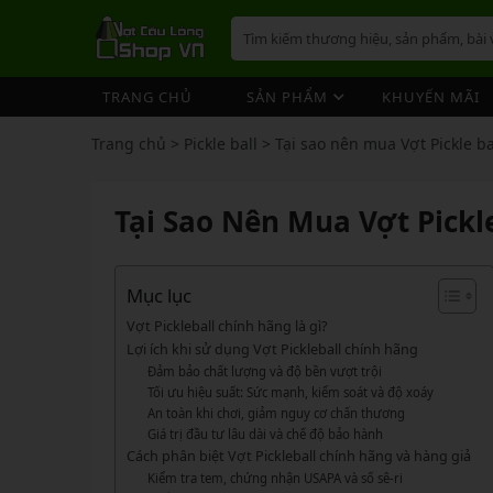
TRANG CHỦ
SẢN PHẨM
KHUYẾN MÃI
VỢT CẦU LÔNG
GIÀY 
ÁO CẦ
QUẦN 
TÚI/B
CƯỚC 
PHỤ K
NÓN
Trang chủ
>
Pickle ball
>
Tại sao nên mua Vợt Pickle b
VỢT 
VỢT CẦU LÔNG
GIÀY CẦU LÔNG
GIÀY CẦU LÔNG
GIÀY 
ÁO CẦ
QUẦN 
TÚI/B
CUỐN 
TÚI/B
VỢT 
Vợt Cầu Lông Yonex
Giày Cầu Lông Yonex
Tại Sao Nên Mua Vợt Pickl
ÁO CẦU LÔNG
GIÀY 
ÁO CẦ
QUẦN 
TÚI/B
ỐNG C
BÓNG 
Vợt Cầu Lông Victor
Giày Cầu Lông Mizuno
VỢT 
QUẦN CẦU LÔNG
GIÀY 
ÁO CẦ
QUẦN 
TÚI/B
VỚ CẦ
Vợt Cầu Lông Lining
Giày Cầu Lông Lining
VỢT 
Vợt Cầu Lông Mizuno
Giày Cầu Lông Victor
Mục lục
TÚI / BALO CẦU LÔNG
GIÀY 
ÁO CẦ
QUẦN
TÚI/B
Vợt Cầu Lông Hundred
Giày Cầu Lông Hundred
Vợt Pickleball chính hãng là gì?
VỢT 
PHỤ KIỆN CẦU LÔNG
GIÀY 
TÚI/B
Lợi ích khi sử dụng Vợt Pickleball chính hãng
Xem thêm
Xem thêm
Đảm bảo chất lượng và độ bền vượt trội
MÁY ĐAN
GIÀY 
TÚI/B
PHỤ KIỆN CẦU LÔNG
VỢT PICKLEBALL
VỢT 
Tối ưu hiệu suất: Sức mạnh, kiểm soát và độ xoáy
VỢT PICKLEBALL
GIÀY 
An toàn khi chơi, giảm nguy cơ chấn thương
Cước Cầu Lông
Vợt Pickleball Joola
VỢT 
Giá trị đầu tư lâu dài và chế độ bảo hành
Ống Cầu Lông
Vợt Pickleball Sypik
PHỤ KIỆN PICKLE BALL
GIÀY 
Cách phân biệt Vợt Pickleball chính hãng và hàng giả
VỢT 
Cuốn Cán Cầu Lông
Vợt Pickleball Lining
Kiểm tra tem, chứng nhận USAPA và số sê-ri