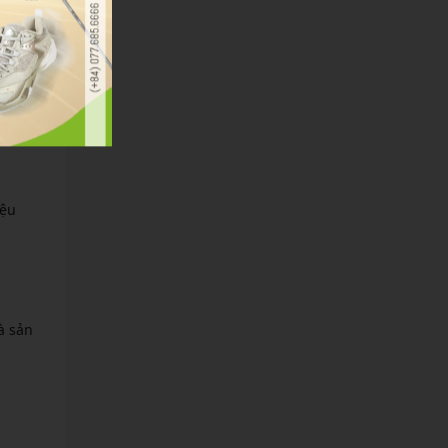
. Giá
g lại
iệu
à sản