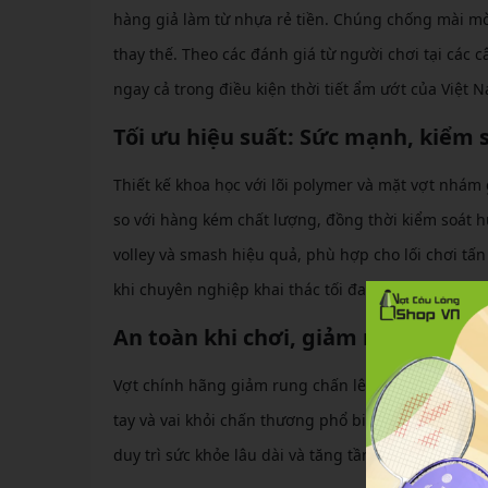
hàng giả làm từ nhựa rẻ tiền. Chúng chống mài mòn
thay thế. Theo các đánh giá từ người chơi tại các 
ngay cả trong điều kiện thời tiết ẩm ướt của Việt 
Tối ưu hiệu suất: Sức mạnh, kiểm 
Thiết kế khoa học với lõi polymer và mặt vợt nh
so với hàng kém chất lượng, đồng thời kiểm soát hư
volley và smash hiệu quả, phù hợp cho lối chơi tấ
khi chuyên nghiệp khai thác tối đa tiềm năng.
An toàn khi chơi, giảm nguy cơ c
Vợt chính hãng giảm rung chấn lên đến 50% nhờ cô
tay và vai khỏi chấn thương phổ biến như tennis el
duy trì sức khỏe lâu dài và tăng tần suất tập luyệ