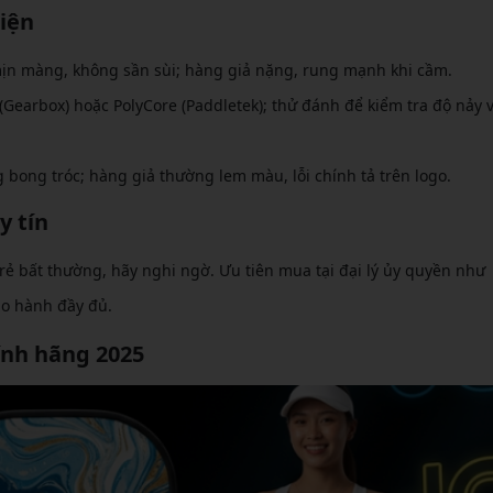
hiện
mịn màng, không sần sùi; hàng giả nặng, rung mạnh khi cầm.
Gearbox) hoặc PolyCore (Paddletek); thử đánh để kiểm tra độ nảy 
bong tróc; hàng giả thường lem màu, lỗi chính tả trên logo.
y tín
rẻ bất thường, hãy nghi ngờ. Ưu tiên mua tại đại lý ủy quyền như
ảo hành đầy đủ.
ính hãng 2025