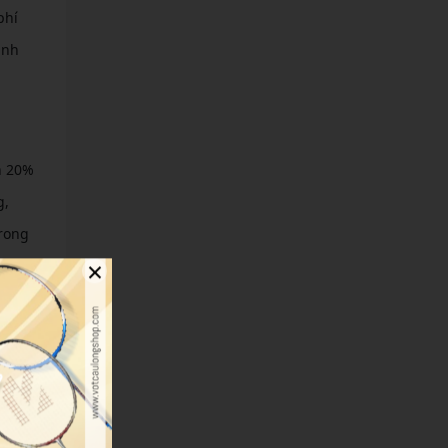
phí
ịnh
n 20%
g,
trong
×
huỷu
giúp