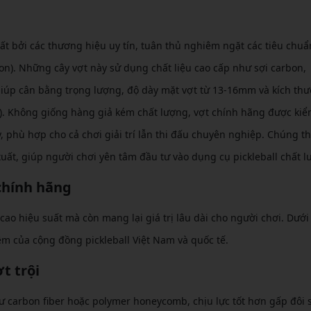
ất bởi các thương hiệu uy tín, tuân thủ nghiêm ngặt các tiêu chu
on). Những cây vợt này sử dụng chất liệu cao cấp như sợi carbon,
giúp cân bằng trọng lượng, độ dày mặt vợt từ 13-16mm và kích thư
. Không giống hàng giả kém chất lượng, vợt chính hãng được ki
 phù hợp cho cả chơi giải trí lẫn thi đấu chuyên nghiệp. Chúng 
uất, giúp người chơi yên tâm đầu tư vào dụng cụ pickleball chất l
 chính hãng
ao hiệu suất mà còn mang lại giá trị lâu dài cho người chơi. Dưới 
ệm của cộng đồng pickleball Việt Nam và quốc tế.
t trội
ư carbon fiber hoặc polymer honeycomb, chịu lực tốt hơn gấp đôi s