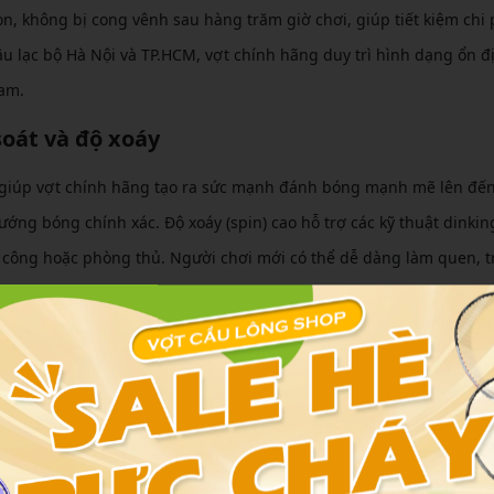
, không bị cong vênh sau hàng trăm giờ chơi, giúp tiết kiệm chi 
câu lạc bộ Hà Nội và TP.HCM, vợt chính hãng duy trì hình dạng ổn đ
Nam.
soát và độ xoáy
ám giúp vợt chính hãng tạo ra sức mạnh đánh bóng mạnh mẽ lên đế
ớng bóng chính xác. Độ xoáy (spin) cao hỗ trợ các kỹ thuật dinkin
n công hoặc phòng thủ. Người chơi mới có thể dễ dàng làm quen, 
hấn thương
ng nghệ hấp thụ lực như Kinetic của ProKennex, bảo vệ cổ tay, k
bow. Điều này đặc biệt quan trọng cho người mới chơi pickleball, 
n mà không lo mỏi mệt.