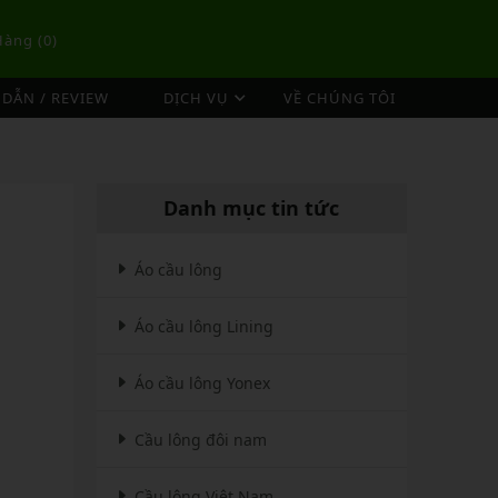
Hàng (
0
)
DẪN / REVIEW
DỊCH VỤ
VỀ CHÚNG TÔI
DỊCH VỤ ĐAN VỢT CẦU LÔNG
TÚI/BALO CẦU LÔNG
OP
DỊCH VỤ THU MUA VỢT CŨ
ex
Túi Cầu Lông Lining
Danh mục tin tức
ing
Túi Cầu Lông Yonex
mpoo
Túi Cầu Lông Victor
Áo cầu lông
tor
Túi Cầu Lông Mizuno
Áo cầu lông Lining
Túi Cầu Lông Apavi
Xem thêm
EBALL
MÁY ĐAN
Áo cầu lông Yonex
Phụ Kiện Máy Đan
Cầu lông đôi nam
Cầu lông Việt Nam