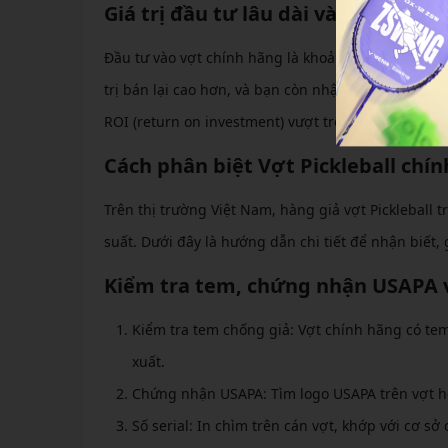
Giá trị đầu tư lâu dài và chế độ bả
Đầu tư vào vợt chính hãng là khoản chi hợp lý với 
trị bán lại cao hơn, và bạn còn nhận được hỗ trợ 
ROI (return on investment) vượt trội, đặc biệt cho
Cách phân biệt Vợt Pickleball chí
Trên thị trường Việt Nam, hàng giả vợt Pickleball 
suất. Dưới đây là hướng dẫn chi tiết để nhận biết,
Kiểm tra tem, chứng nhận USAPA và
Kiểm tra tem chống giả: Vợt chính hãng có te
xuất.
Chứng nhận USAPA: Tìm logo USAPA trên vợt ho
Số serial: In chìm trên cán vợt, khớp với cơ s