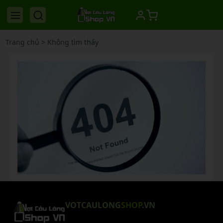
Trang chủ
>
Không tìm thấy
VOTCAULONG
SHOP
.VN