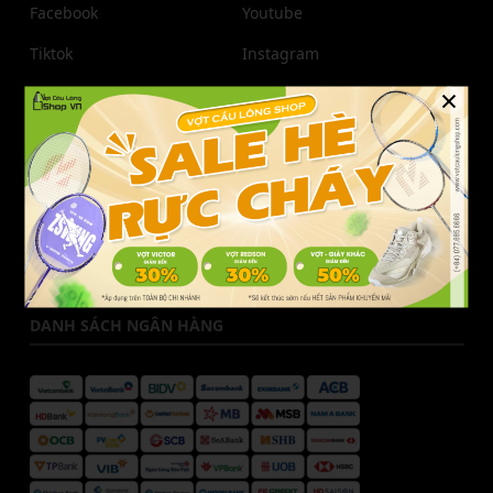
Facebook
Youtube
Tiktok
Instagram
×
Zalo
Pinterest
THÔNG TIN LIÊN HỆ
Liên hệ Vợt Cầu Lông Shop
Hotline CSKH:
077.685.6666
Email:
cskh@votcaulongshop.vn
DANH SÁCH NGÂN HÀNG