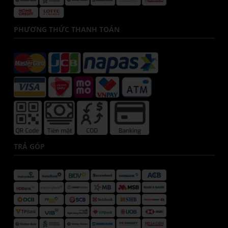
PHƯƠNG THỨC THANH TOÁN
TRẢ GÓP