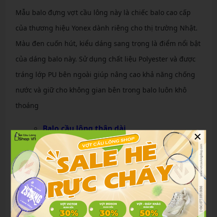
Mẫu balo đựng vợt cầu lông này là chiếc balo cao cấp
của thương hiệu Yonex dành riêng cho thị trường Nhật.
Màu đen cuốn hút, kiểu dáng sang trọng là điểm nổi bật
của dáng balo này. Sử dụng chất liệu Polyester và được
tráng lớp PU bên ngoài giúp nâng cao khả năng chống
nước và giữ cho không gian bên trong balo luôn khô
thoáng
Balo cầu lông thân dài
×
Một mẫu balo có màu thời trang phù hợp cho cả nam và
nữ. Thiết kế đặc biệt có thể bao trùm kín vợt cầu lông
nên được rất nhiều người yêu thích. Khoang chứa đồ với
diện tích lớn có thể đựng vừa 3-4 vợt cầu lông, hộp đựng
cầu và nhiều vật dụng khác.