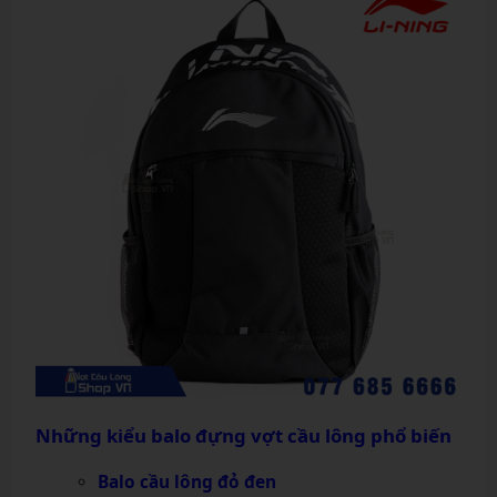
Những kiểu balo đựng vợt cầu lông phổ biến
Balo cầu lông đỏ đen