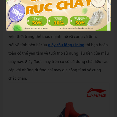
được thiết kế với nhiều kiểu dáng thời trang năng động
thích hợp cho cả nam và nữ.
Chính vì thế mà giày li-ning không chỉ được ứng dụng
phục vụ trong quá trình chơi thể thao mà còn là phụ
kiện thời trang thể thao mạnh mẽ vô cùng cá tính.
Nói về tính bền bỉ của
giày cầu lông Lining
thì bạn hoàn
toàn có thể yên tâm về tuổi thọ sử dụng lâu bền của mẫu
giày này. Giày được may trên cơ sở sử dụng chất liệu cao
cấp với những đường chỉ may gia công tỉ mỉ vô cùng
chắc chắn.