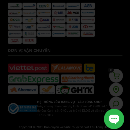
ĐƠN VỊ VẬN CHUYỂN
0
HỆ THỐNG CỬA HÀNG VỢT CẦU LÔNG SHOP
Giấy chứng nhận đăng ký kinh doanh 41Y8003247
do Cục Cảnh sát ĐKQL cư trú và DLQG về dân cư. Cấp ngày
11/08/2017
Copyright © 2019 Bản quyền website thuộc về Vợt Cầu Lông Shop.