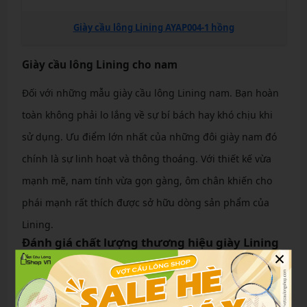
Giày cầu lông Lining AYAP004-1 hồng
Giày cầu lông Lining cho nam
Đối với những mẫu giày cầu lông Lining nam. Bạn hoàn
toàn không phải lo lắng về sự bí bách hay khó chịu khi
sử dụng. Ưu điểm lớn nhất của những đôi giày nam đó
chính là sự linh hoạt và thông thoáng. Với thiết kế vừa
mạnh mẽ, nam tính vừa gọn gàng, ôm chân khiến cho
phái mạnh rất thích được sở hữu dòng sản phẩm của
Lining.
Đánh giá chất lượng thương hiệu giày Lining
×
Cầu lông Li-ning là thương hiệu thời trang thể thao uy
tín được triệu người tin dùng trong nhiều năm qua. Giày