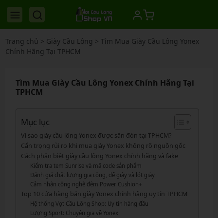
Trang chủ
>
Giày Cầu Lông
>
Tìm Mua Giày Cầu Lông Yonex
Chính Hãng Tại TPHCM
Tìm Mua Giày Cầu Lông Yonex Chính Hãng Tại
TPHCM
Mục lục
Vì sao giày cầu lông Yonex được săn đón tại TPHCM?
Cẩn trọng rủi ro khi mua giày Yonex không rõ nguồn gốc
Cách phân biệt giày cầu lông Yonex chính hãng và fake
Kiểm tra tem Sunrise và mã code sản phẩm
Đánh giá chất lượng gia công, đế giày và lót giày
Cảm nhận công nghệ đệm Power Cushion+
Top 10 cửa hàng bán giày Yonex chính hãng uy tín TPHCM
Hệ thống Vợt Cầu Lông Shop: Uy tín hàng đầu
Lượng Sport: Chuyên gia về Yonex