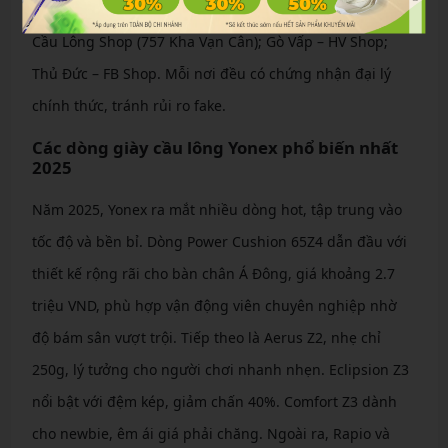
Quận 10 – Lượng Sport Premium; Quận Bình Thạnh – Vợt
Cầu Lông Shop (757 Kha Vạn Cân); Gò Vấp – HV Shop;
Thủ Đức – FB Shop. Mỗi nơi đều có chứng nhận đại lý
chính thức, tránh rủi ro fake.
Các dòng giày cầu lông Yonex phổ biến nhất
2025
Năm 2025, Yonex ra mắt nhiều dòng hot, tập trung vào
tốc độ và bền bỉ. Dòng Power Cushion 65Z4 dẫn đầu với
thiết kế rộng rãi cho bàn chân Á Đông, giá khoảng 2.7
triệu VND, phù hợp vận động viên chuyên nghiệp nhờ
độ bám sân vượt trội. Tiếp theo là Aerus Z2, nhẹ chỉ
250g, lý tưởng cho người chơi nhanh nhẹn. Eclipsion Z3
nổi bật với đệm kép, giảm chấn 40%. Comfort Z3 dành
cho newbie, êm ái giá phải chăng. Ngoài ra, Rapio và