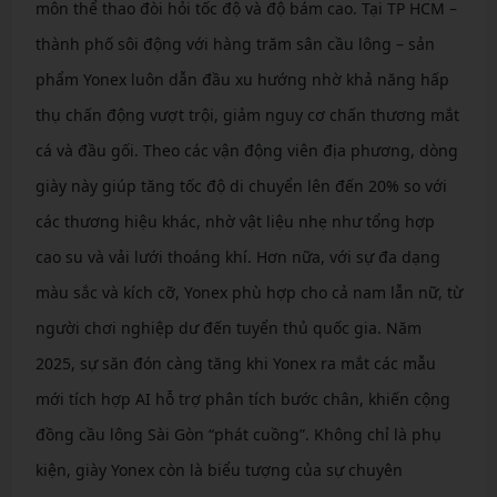
môn thể thao đòi hỏi tốc độ và độ bám cao. Tại TP HCM –
thành phố sôi động với hàng trăm sân cầu lông – sản
phẩm Yonex luôn dẫn đầu xu hướng nhờ khả năng hấp
thụ chấn động vượt trội, giảm nguy cơ chấn thương mắt
cá và đầu gối. Theo các vận động viên địa phương, dòng
giày này giúp tăng tốc độ di chuyển lên đến 20% so với
các thương hiệu khác, nhờ vật liệu nhẹ như tổng hợp
cao su và vải lưới thoáng khí. Hơn nữa, với sự đa dạng
màu sắc và kích cỡ, Yonex phù hợp cho cả nam lẫn nữ, từ
người chơi nghiệp dư đến tuyển thủ quốc gia. Năm
2025, sự săn đón càng tăng khi Yonex ra mắt các mẫu
mới tích hợp AI hỗ trợ phân tích bước chân, khiến cộng
đồng cầu lông Sài Gòn “phát cuồng”. Không chỉ là phụ
kiện, giày Yonex còn là biểu tượng của sự chuyên