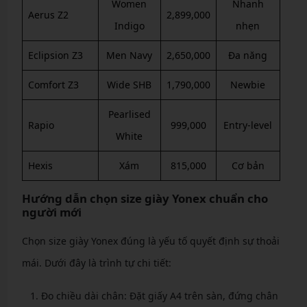
Women
Nhanh
Aerus Z2
2,899,000
Indigo
nhẹn
Eclipsion Z3
Men Navy
2,650,000
Đa năng
Comfort Z3
Wide SHB
1,790,000
Newbie
Pearlised
Rapio
999,000
Entry-level
White
Hexis
Xám
815,000
Cơ bản
Hướng dẫn chọn size giày Yonex chuẩn cho
người mới
Chọn size giày Yonex đúng là yếu tố quyết định sự thoải
mái. Dưới đây là trình tự chi tiết:
Đo chiều dài chân: Đặt giấy A4 trên sàn, đứng chân