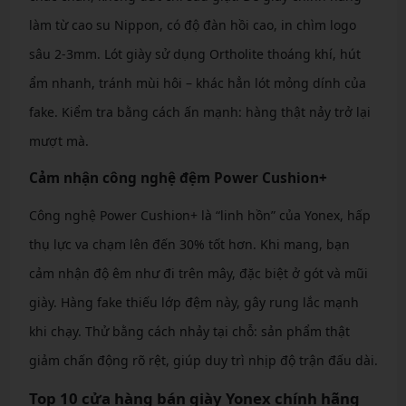
làm từ cao su Nippon, có độ đàn hồi cao, in chìm logo
sâu 2-3mm. Lót giày sử dụng Ortholite thoáng khí, hút
ẩm nhanh, tránh mùi hôi – khác hẳn lót mỏng dính của
fake. Kiểm tra bằng cách ấn mạnh: hàng thật nảy trở lại
mượt mà.
Cảm nhận công nghệ đệm Power Cushion+
Công nghệ Power Cushion+ là “linh hồn” của Yonex, hấp
thụ lực va chạm lên đến 30% tốt hơn. Khi mang, bạn
cảm nhận độ êm như đi trên mây, đặc biệt ở gót và mũi
giày. Hàng fake thiếu lớp đệm này, gây rung lắc mạnh
khi chạy. Thử bằng cách nhảy tại chỗ: sản phẩm thật
giảm chấn động rõ rệt, giúp duy trì nhịp độ trận đấu dài.
Top 10 cửa hàng bán giày Yonex chính hãng