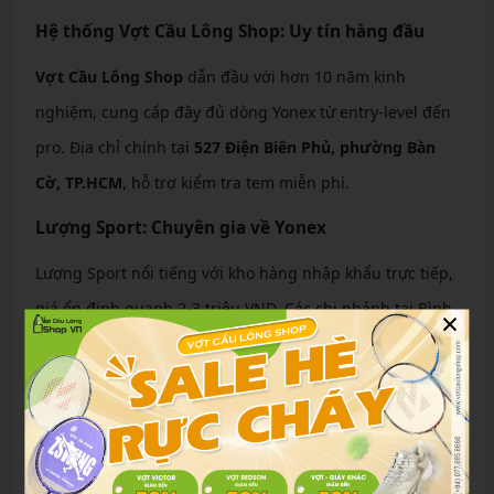
Hệ thống Vợt Cầu Lông Shop: Uy tín hàng đầu
Vợt Cầu Lông Shop
dẫn đầu với hơn 10 năm kinh
nghiệm, cung cấp đầy đủ dòng Yonex từ entry-level đến
pro. Địa chỉ chính tại
527 Điện Biên Phủ, phường Bàn
Cờ, TP.HCM
, hỗ trợ kiểm tra tem miễn phí.
Lượng Sport: Chuyên gia về Yonex
Lượng Sport nổi tiếng với kho hàng nhập khẩu trực tiếp,
giá ổn định quanh 2-3 triệu VND. Các chi nhánh tại Bình
×
Thạnh và Thủ Đức luôn đông khách nhờ dịch vụ đo size
chuyên nghiệp.
Các địa chỉ cửa hàng uy tín theo quận
Theo quận: Quận 1 – VNB Sports (170 Lê Quang Định);