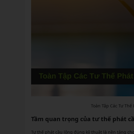
Toàn Tập Các Tư Thế
Tầm quan trọng của tư thế phát c
Tư thế phát cầu lông đúng kỹ thuật là nền tảng ch