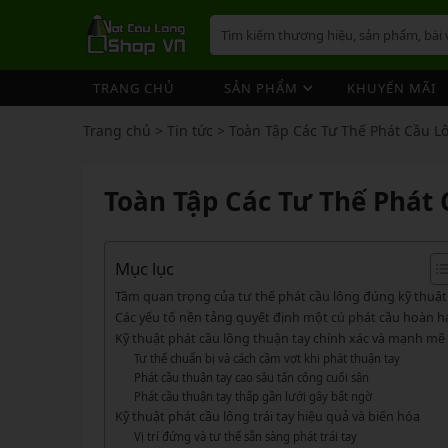
TRANG CHỦ
SẢN PHẨM
KHUYẾN MÃI
VỢT CẦU LÔNG
GIÀY 
ÁO CẦ
QUẦN 
TÚI/B
CƯỚC 
PHỤ K
NÓN
Trang chủ
>
Tin tức
>
Toàn Tập Các Tư Thế Phát Cầu 
VỢT 
VỢT CẦU LÔNG
GIÀY CẦU LÔNG
GIÀY CẦU LÔNG
GIÀY 
ÁO CẦ
QUẦN 
TÚI/B
CUỐN 
TÚI/B
VỢT 
Vợt Cầu Lông Yonex
Giày Cầu Lông Yonex
Toàn Tập Các Tư Thế Phát
ÁO CẦU LÔNG
GIÀY 
ÁO CẦ
QUẦN 
TÚI/B
ỐNG C
BÓNG 
Vợt Cầu Lông Victor
Giày Cầu Lông Mizuno
VỢT 
QUẦN CẦU LÔNG
GIÀY 
ÁO CẦ
QUẦN 
TÚI/B
VỚ CẦ
Vợt Cầu Lông Lining
Giày Cầu Lông Lining
VỢT 
Vợt Cầu Lông Mizuno
Giày Cầu Lông Victor
Mục lục
TÚI / BALO CẦU LÔNG
GIÀY 
ÁO CẦ
QUẦN
TÚI/B
Vợt Cầu Lông Hundred
Giày Cầu Lông Hundred
Tầm quan trọng của tư thế phát cầu lông đúng kỹ thuật
VỢT 
PHỤ KIỆN CẦU LÔNG
GIÀY 
TÚI/B
Các yếu tố nền tảng quyết định một cú phát cầu hoàn h
Xem thêm
Xem thêm
Kỹ thuật phát cầu lông thuận tay chính xác và mạnh mẽ
MÁY ĐAN
GIÀY 
TÚI/B
PHỤ KIỆN CẦU LÔNG
VỢT PICKLEBALL
VỢT 
Tư thế chuẩn bị và cách cầm vợt khi phát thuận tay
VỢT PICKLEBALL
GIÀY 
Cước Cầu Lông
Phát cầu thuận tay cao sâu tấn công cuối sân
Vợt Pickleball Joola
VỢT 
Phát cầu thuận tay thấp gần lưới gây bất ngờ
Ống Cầu Lông
Vợt Pickleball Sypik
PHỤ KIỆN PICKLE BALL
GIÀY 
Kỹ thuật phát cầu lông trái tay hiệu quả và biến hóa
VỢT 
Cuốn Cán Cầu Lông
Vợt Pickleball Lining
Vị trí đứng và tư thế sẵn sàng phát trái tay