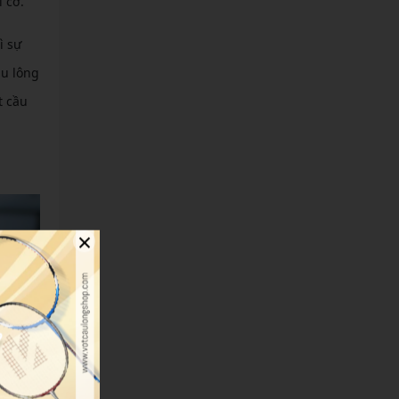
 cơ.
ì sự
ầu lông
t cầu
×