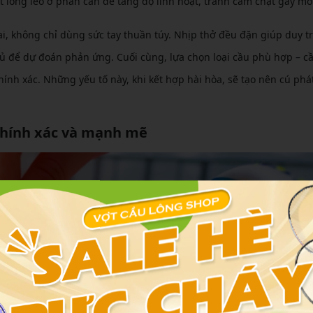
lỏng lẻo ở phần cán để tăng độ linh hoạt, tránh cầm chặt gây mỏi
ai, không chỉ dùng sức tay thuần túy. Nhịp thở đều đặn giúp duy tr
hủ để dự đoán phản ứng. Cuối cùng, lựa chọn loại cầu phù hợp – c
nh xác. Những yếu tố này, khi kết hợp hài hòa, sẽ tạo nên cú phá
 chính xác và mạnh mẽ