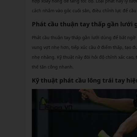
hợp xoay hông để tăng tốc độ. Loại phát này lý tưở
cách nhắm vào góc cuối sân, điều chỉnh lực để cầu 
Phát cầu thuận tay thấp gần lưới 
Phát cầu thuận tay thấp gần lưới dùng để bất ngờ 
vung vợt nhẹ hơn, tiếp xúc cầu ở điểm thấp, tạo đư
nhẹ nhàng. Kỹ thuật này đòi hỏi độ chính xác cao, t
thế tấn công nhanh.
Kỹ thuật phát cầu lông trái tay hi