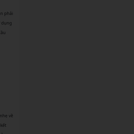
ân phải
ử dụng
cầu
 nhẹ về
 kết