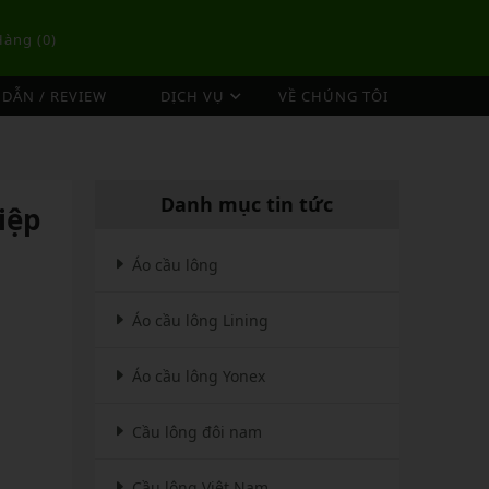
Hàng (
0
)
DẪN / REVIEW
DỊCH VỤ
VỀ CHÚNG TÔI
DỊCH VỤ ĐAN VỢT CẦU LÔNG
TÚI/BALO CẦU LÔNG
OP
DỊCH VỤ THU MUA VỢT CŨ
ex
Túi Cầu Lông Lining
Danh mục tin tức
iệp
ing
Túi Cầu Lông Yonex
mpoo
Túi Cầu Lông Victor
Áo cầu lông
tor
Túi Cầu Lông Mizuno
Áo cầu lông Lining
Túi Cầu Lông Apavi
Xem thêm
EBALL
MÁY ĐAN
Áo cầu lông Yonex
Phụ Kiện Máy Đan
Cầu lông đôi nam
Cầu lông Việt Nam