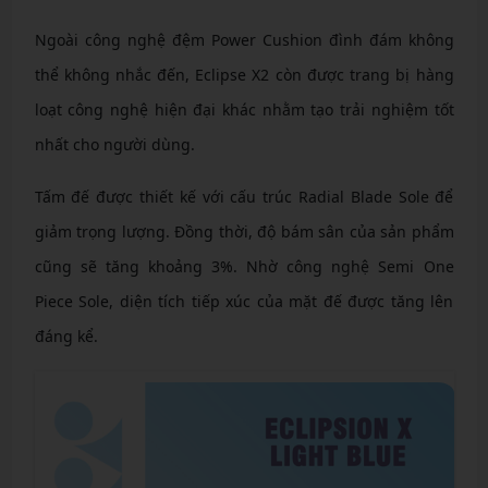
Ngoài công nghệ đệm Power Cushion đình đám không
thể không nhắc đến, Eclipse X2 còn được trang bị hàng
loạt công nghệ hiện đại khác nhằm tạo trải nghiệm tốt
nhất cho người dùng.
Tấm đế được thiết kế với cấu trúc Radial Blade Sole để
giảm trọng lượng. Đồng thời, độ bám sân của sản phẩm
cũng sẽ tăng khoảng 3%. Nhờ công nghệ Semi One
Piece Sole, diện tích tiếp xúc của mặt đế được tăng lên
đáng kể.