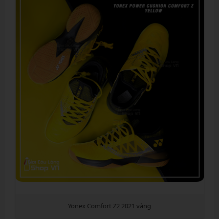
Yonex Comfort Z2 2021 vàng