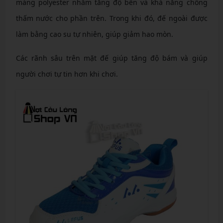
màng polyester nhằm tăng độ bền và khả năng chống
thấm nước cho phần trên. Trong khi đó, đế ngoài được
làm bằng cao su tự nhiên, giúp giảm hao mòn.
Các rãnh sâu trên mặt đế giúp tăng độ bám và giúp
người chơi tự tin hơn khi chơi.