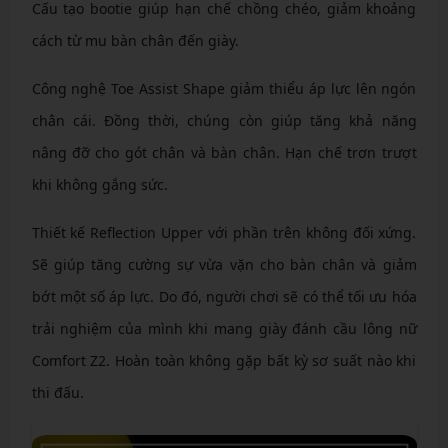
Cấu tạo bootie giúp hạn chế chồng chéo, giảm khoảng
cách từ mu bàn chân đến giày.
Công nghệ Toe Assist Shape giảm thiểu áp lực lên ngón
chân cái. Đồng thời, chúng còn giúp tăng khả năng
nâng đỡ cho gót chân và bàn chân. Hạn chế trơn trượt
khi không gắng sức.
Thiết kế Reflection Upper với phần trên không đối xứng.
Sẽ giúp tăng cường sự vừa vặn cho bàn chân và giảm
bớt một số áp lực. Do đó, người chơi sẽ có thể tối ưu hóa
trải nghiệm của mình khi mang giày đánh cầu lông nữ
Comfort Z2. Hoàn toàn không gặp bất kỳ sơ suất nào khi
thi đấu.