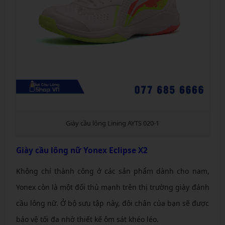
Giày cầu lông Lining AYTS 020-1
Giày cầu lông nữ Yonex Eclipse X2
Không chỉ thành công ở các sản phẩm dành cho nam,
Yonex còn là một đối thủ mạnh trên thị trường giày đánh
cầu lông nữ. Ở bộ sưu tập này, đôi chân của bạn sẽ được
bảo vệ tối đa nhờ thiết kế ôm sát khéo léo.