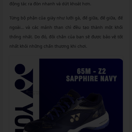
động tác ra đòn nhanh và dứt khoát hơn.
Từng bộ phận của giày như lưỡi gà, đế giữa, đế giữa, đế
ngoài… và các mảnh than chì đều tạo thành một khối
thống nhất. Do đó, đôi chân của bạn sẽ được bảo vệ tốt
nhất khỏi những chấn thương khi chơi.