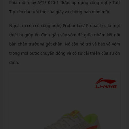
Phía mũi giày AYTS 020-1 được áp dụng công nghệ Tuff
Tip kéo dài tuổi thọ của giày và chống hao mòn mũi.
Ngoài ra còn có công nghệ Probar Loc/ Probar Loc là một
thiết bị giúp ổn định gắn vào vòm đế giữa nhằm kết nối
bàn chân trước và gót chân. Nó còn hỗ trợ và bảo vệ vòm
trong mỗi bước chuyển động và có sự cải thiện của sự ổn
định.