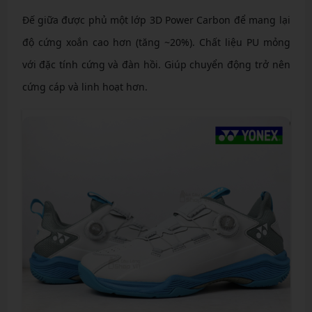
Đế giữa được phủ một lớp 3D Power Carbon để mang lại
độ cứng xoắn cao hơn (tăng ~20%). Chất liệu PU mỏng
với đặc tính cứng và đàn hồi. Giúp chuyển động trở nên
cứng cáp và linh hoạt hơn.