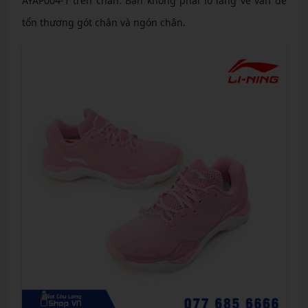
AYAP004-1 trên chân. Bạn không phải lo lắng về vấn đề
tổn thương gót chân và ngón chân.