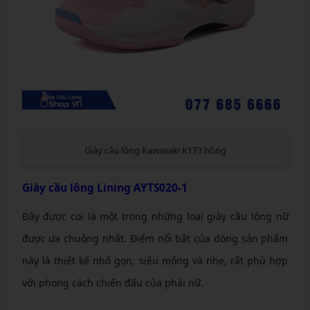
Giày cầu lông Kawasaki K173 hồng
Giày cầu lông Lining AYTS020-1
Đây được coi là một trong những loại giày cầu lông nữ
được ưa chuộng nhất. Điểm nổi bật của dòng sản phẩm
này là thiết kế nhỏ gọn, siêu mỏng và nhẹ, rất phù hợp
với phong cách chiến đấu của phái nữ.