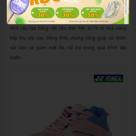
tương đối to nhưng đi rất thoải mái. Phần trước giày có
nhiều lỗ nhỏ tăng khả năng thoáng khí.
Nhờ cấu tạo bằng vật liệu đàn hồi, K173 có khả năng
hấp thụ sốc cao. Đồng thời, chúng cũng giúp cải thiện
sức bền và giảm mất đà, hỗ trợ trong quá trình tập
luyện.