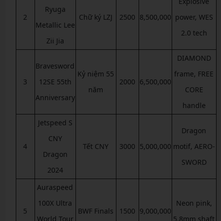
Explosive
Ryuga
2
Chữ ký LZJ
2500
8,500,000
power, WES
Metallic Lee
2.0 tech
Zii Jia
DIAMOND
Bravesword
Kỷ niệm 55
frame, FREE
3
12SE 55th
2000
6,500,000
năm
CORE
Anniversary
handle
Jetspeed S
Dragon
CNY
4
Tết CNY
3000
5,000,000
motif, AERO-
Dragon
SWORD
2024
Auraspeed
100X Ultra
Neon pink,
5
BWF Finals
1500
9,000,000
World Tour
5.8mm shaft