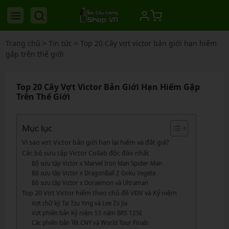
Trang chủ
>
Tin tức
>
Top 20 Cây vợt victor bản giới hạn hiếm
gặp trên thế giới
Top 20 Cây Vợt Victor Bản Giới Hạn Hiếm Gặp
Trên Thế Giới
Mục lục
Vì sao vợt Victor bản giới hạn lại hiếm và đắt giá?
Các bộ sưu tập Victor Collab độc đáo nhất
Bộ sưu tập Victor x Marvel Iron Man Spider-Man
Bộ sưu tập Victor x DragonBall Z Goku Vegeta
Bộ sưu tập Victor x Doraemon và Ultraman
Top 20 Vợt Victor hiếm theo chủ đề VĐV và Kỷ niệm
Vợt chữ ký Tai Tzu Ying và Lee Zii Jia
Vợt phiên bản Kỷ niệm 55 năm BRS 12SE
Các phiên bản Tết CNY và World Tour Finals