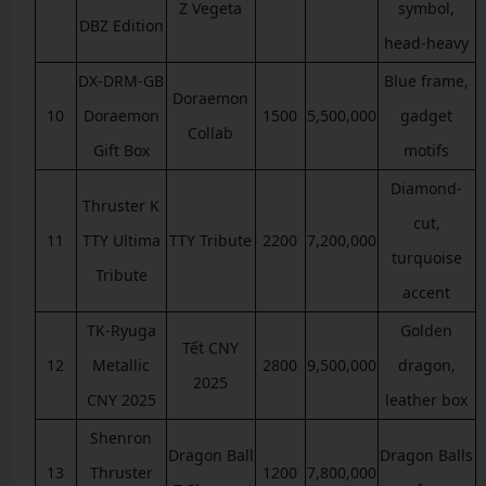
Z Vegeta
symbol,
DBZ Edition
head-heavy
DX-DRM-GB
Blue frame,
Doraemon
10
Doraemon
1500
5,500,000
gadget
Collab
Gift Box
motifs
Diamond-
Thruster K
cut,
11
TTY Ultima
TTY Tribute
2200
7,200,000
turquoise
Tribute
accent
TK-Ryuga
Golden
Tết CNY
12
Metallic
2800
9,500,000
dragon,
2025
CNY 2025
leather box
Shenron
Dragon Ball
Dragon Balls
13
Thruster
1200
7,800,000