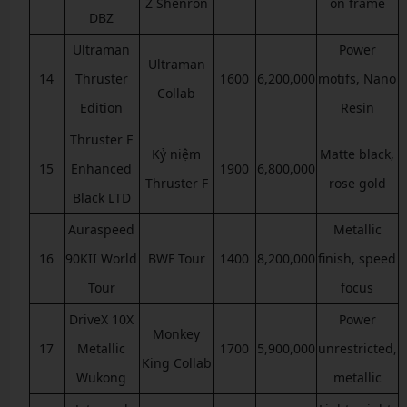
Z Shenron
on frame
DBZ
Ultraman
Power
Ultraman
14
Thruster
1600
6,200,000
motifs, Nano
Collab
Edition
Resin
Thruster F
Kỷ niệm
Matte black,
15
Enhanced
1900
6,800,000
Thruster F
rose gold
Black LTD
Auraspeed
Metallic
16
90KII World
BWF Tour
1400
8,200,000
finish, speed
Tour
focus
DriveX 10X
Power
Monkey
17
Metallic
1700
5,900,000
unrestricted,
King Collab
Wukong
metallic