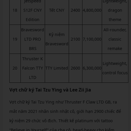
Jetspeed
Lightweight,
18
S12F CNY
Tết CNY
2400
4,800,000
dragon
Edition
theme
Bravesword
All-rounder,
Kỷ niệm
19
LTD PRO
2100
7,100,000
classic
Bravesword
BRS
remake
Thruster K
Lightweight,
20
Falcon TTY
TTY Limited
2600
6,300,000
control focus
LTD
Vợt chữ ký Tai Tzu Ying và Lee Zii Jia
Vợt chữ ký Tai Tzu Ying như Thruster F Claw LTD GB, ra
mắt năm 2021 nhân sinh nhật cô, giới hạn 2900 chiếc để
kỷ niệm 29 chức vô địch. Thiết kế platinum với tattoo
“Believe in Yourself” của cha cô, head-heavy cho kiểm