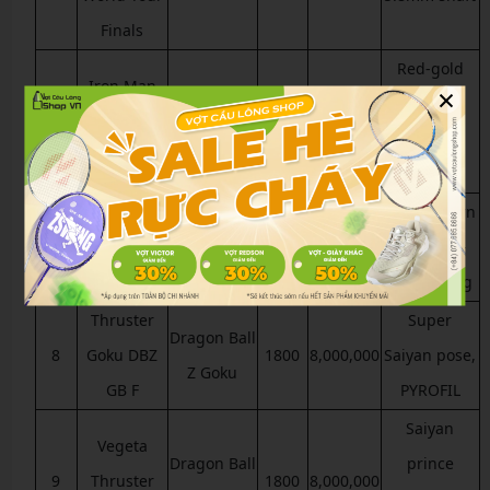
Finals
Red-gold
Iron Man
×
Marvel Iron
design,
6
Jetspeed
2500
6,000,000
Man
NANO
Limited Set
FORTIFY
Spider-Man
Web pattern
Marvel
7
Auraspeed
2000
7,500,000
box, dual-
Spider-Man
GB-D-4U
color string
Thruster
Super
Dragon Ball
8
Goku DBZ
1800
8,000,000
Saiyan pose,
Z Goku
GB F
PYROFIL
Saiyan
Vegeta
Dragon Ball
prince
9
Thruster
1800
8,000,000