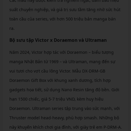
Các mẫu này được kiểm tra nghiêm ngặt, đảm bảo hiệu
suất chuyên nghiệp, và giá trị sưu tầm tăng nhờ sức hút
toàn cầu của series, với hơn 500 triệu bản manga bán
ra.
Bộ sưu tập Victor x Doraemon và Ultraman
Năm 2024, Victor hợp tác với Doraemon – biểu tượng
manga Nhật Bản từ 1969 – và Ultraman, mang đến sự
vui tươi cho vợt cầu lông Victor. Mẫu DX-DRM-GB
Doraemon Gift Box với khung xanh dương, tích hợp
gadgets họa tiết, sử dụng Nano Resin tăng độ bền. Giới
hạn 1500 chiếc, giá 5-7 triệu VND, kèm huy hiệu
Doraemon. Ultraman series tập trung vào sức mạnh, với
Thruster model head-heavy, phù hợp smash. Những bộ
này khuyến khích chơi gia đình, với giày trẻ em P-DRM-A.