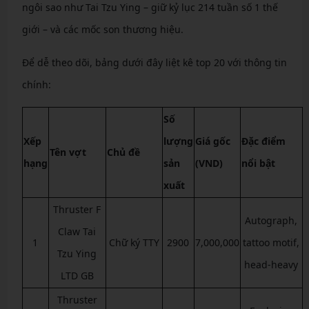
ngôi sao như Tai Tzu Ying – giữ kỷ lục 214 tuần số 1 thế
giới – và các mốc son thương hiệu.
Để dễ theo dõi, bảng dưới đây liệt kê top 20 với thông tin
chính:
Số
Xếp
lượng
Giá gốc
Đặc điểm
Tên vợt
Chủ đề
hạng
sản
(VND)
nổi bật
xuất
Thruster F
Autograph,
Claw Tai
1
Chữ ký TTY
2900
7,000,000
tattoo motif,
Tzu Ying
head-heavy
LTD GB
Thruster