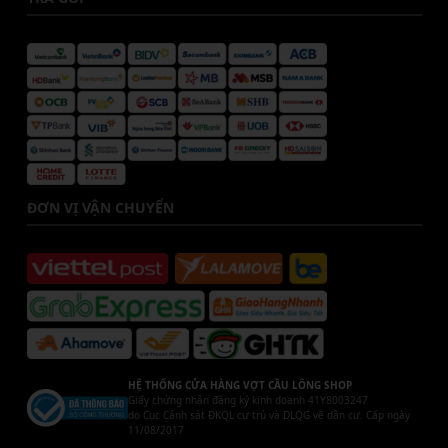
ĐƠN VỊ VẬN CHUYỂN
HỆ THỐNG CỬA HÀNG VỢT CẦU LÔNG SHOP
Giấy chứng nhận đăng ký kinh doanh 41Y8003247
do Cục Cảnh sát ĐKQL cư trú và DLQG về dân cư. Cấp ngày
11/08/2017