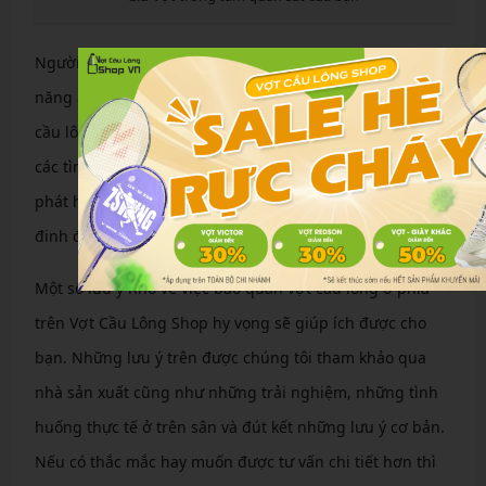
Người dùng không nên cất vợt ở góc khuất, do có khả
năng ẩm mốc, bị chuột cắn, mối ăn, v.v. Bảo quản vợt
cầu lông ở nơi dễ thấy có thể giúp người dùng hạn chế
các tình huống nêu trên, nếu có cũng sẽ mau chóng
phát hiện và có biện pháp khắc phục. Tốt nhất nên đóng
đinh để dễ dàng treo vợt ở nơi dễ quan sát.
Một số lưu ý nhỏ về việc bảo quản vợt cầu lông ở phía
trên Vợt Cầu Lông Shop hy vọng sẽ giúp ích được cho
bạn. Những lưu ý trên được chúng tôi tham khảo qua
nhà sản xuất cũng như những trải nghiệm, những tình
huống thực tế ở trên sân và đút kết những lưu ý cơ bản.
Nếu có thắc mắc hay muốn được tư vấn chi tiết hơn thì