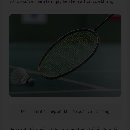
vợt do sự va chạm làm gãy liên kết carbon của khung.
Điều chỉnh điểm tiếp xúc khi bảo quản vợt cầu lông
Bên cạnh đó, người chơi cũng nên hạn chế các động tác