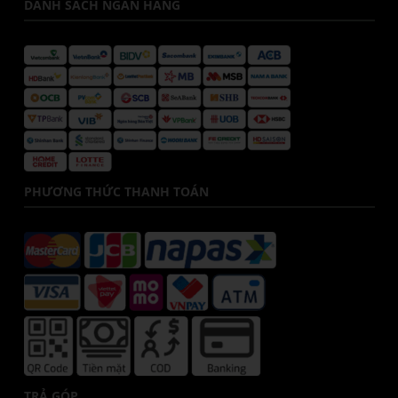
DANH SÁCH NGÂN HÀNG
PHƯƠNG THỨC THANH TOÁN
TRẢ GÓP