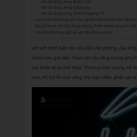
GIÀY 
Vợt cầu lông Lining Bladex 500
Vớ Cầu Lông
Vợt Pickleball Kamito
VỢT 
Vợt cầu lông Lining Axforce 80
GIÀY 
Vợt Pickleball Dưới 1tr
Vợt cầu lông Lining Turbo Charging 70
VỢT 
Lưu ý khi sử dụng vợt cho người mới chơi là dân văn p
Xem thêm
GIÀY 
Địa chỉ mua vợt cầu lông Lining chính hãng và uy tín ở đ
VỢT 
Câu hỏi thường gặp về vợt cầu lông Lining
GIÀY 
VỢT 
Với lịch trình bận rộn của dân văn phòng, cầu lông 
VỢT 
stress sau giờ làm. Chọn vợt cầu lông Lining phù
sức khỏe và sự linh hoạt. Thương hiệu Lining nổi t
VỢT 
nhẹ, hỗ trợ lối chơi công thủ toàn diện, phản tạt
VỢT 