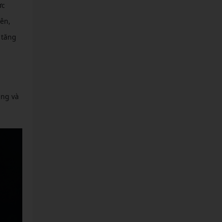
ực
ên,
 tăng
àng và