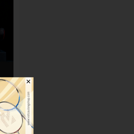
×
tay do