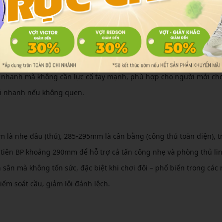
n nghĩa là nhẹ hơn. Đối với dân văn phòng, chọn vợt 4U (80-84g) 
ng tay dễ dàng, giảm mỏi cơ bắp sau ngày dài ngồi máy tính. Ví dụ,
t nhanh mà không cần lực cổ tay mạnh, phù hợp cho người mới ch
 mỏi nhanh nếu không quen.
m là nhẹ đầu (thủ), 285-295mm là cân bằng (công thủ toàn diện), t
tiên BP khoảng 290mm để hỗ trợ cả tấn công nhẹ và phòng thủ li
sân mà không tốn sức, đặc biệt khi chơi đôi – phổ biến trong các
ểm soát cầu, giảm lỗi đánh lệch.