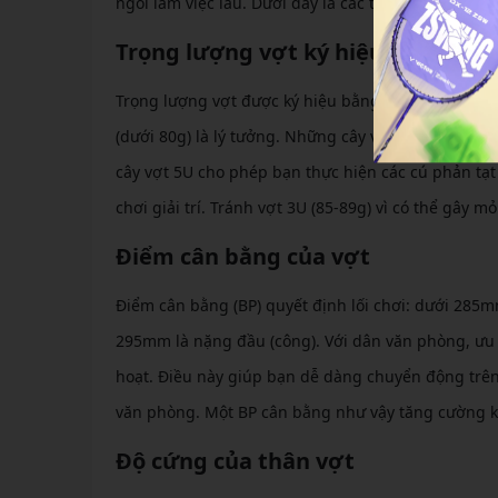
ngồi làm việc lâu. Dưới đây là các tiêu chí chính:
Trọng lượng vợt ký hiệu U
Trọng lượng vợt được ký hiệu bằng U, với U cao hơ
(dưới 80g) là lý tưởng. Những cây vợt này giúp vu
cây vợt 5U cho phép bạn thực hiện các cú phản tạ
chơi giải trí. Tránh vợt 3U (85-89g) vì có thể gây
Điểm cân bằng của vợt
Điểm cân bằng (BP) quyết định lối chơi: dưới 285m
295mm là nặng đầu (công). Với dân văn phòng, ưu 
hoạt. Điều này giúp bạn dễ dàng chuyển động trên 
văn phòng. Một BP cân bằng như vậy tăng cường ki
Độ cứng của thân vợt