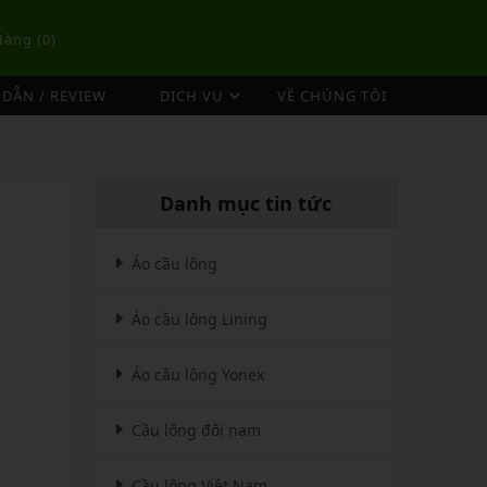
Hàng (
0
)
DẪN / REVIEW
DỊCH VỤ
VỀ CHÚNG TÔI
DỊCH VỤ ĐAN VỢT CẦU LÔNG
TÚI/BALO CẦU LÔNG
OP
DỊCH VỤ THU MUA VỢT CŨ
ex
Túi Cầu Lông Lining
Danh mục tin tức
ing
Túi Cầu Lông Yonex
mpoo
Túi Cầu Lông Victor
Áo cầu lông
tor
Túi Cầu Lông Mizuno
Áo cầu lông Lining
Túi Cầu Lông Apavi
Xem thêm
EBALL
MÁY ĐAN
Áo cầu lông Yonex
Phụ Kiện Máy Đan
Cầu lông đôi nam
Cầu lông Việt Nam