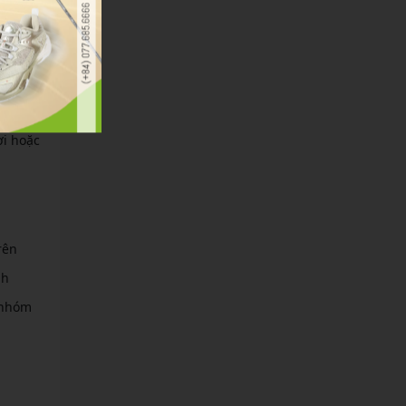
hoặc 5U
 một
ơi hoặc
rên
nh
 nhóm