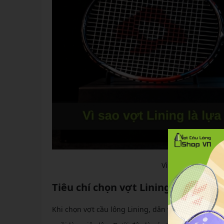
Vì sao vợt Lining
Tiêu chí chọn vợt Lining phù hợp 
Khi chọn vợt cầu lông Lining, dân văn phòng nên ưu