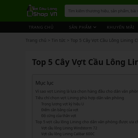
TRANG CHỦ
SẢN PHẨM
KHUYẾN MÃI
VỢT CẦU LÔNG
GIÀY 
ÁO CẦ
QUẦN 
TÚI/B
CƯỚC 
PHỤ K
NÓN
Trang chủ
>
Tin tức
>
Top 5 Cây Vợt Cầu Lông Lining 
VỢT 
VỢT CẦU LÔNG
GIÀY CẦU LÔNG
GIÀY CẦU LÔNG
GIÀY 
ÁO CẦ
QUẦN 
TÚI/B
CUỐN 
TÚI/B
VỢT 
Vợt Cầu Lông Yonex
Giày Cầu Lông Yonex
Top 5 Cây Vợt Cầu Lông Li
ÁO CẦU LÔNG
GIÀY 
ÁO CẦ
QUẦN 
TÚI/B
ỐNG C
BÓNG 
Vợt Cầu Lông Victor
Giày Cầu Lông Mizuno
VỢT 
QUẦN CẦU LÔNG
GIÀY 
ÁO CẦ
QUẦN 
TÚI/B
VỚ CẦ
Vợt Cầu Lông Lining
Giày Cầu Lông Lining
VỢT 
Vợt Cầu Lông Mizuno
Giày Cầu Lông Victor
Mục lục
TÚI / BALO CẦU LÔNG
GIÀY 
ÁO CẦ
QUẦN
TÚI/B
Vợt Cầu Lông Hundred
Giày Cầu Lông Hundred
Vì sao vợt Lining là lựa chọn hàng đầu cho dân văn phò
VỢT 
PHỤ KIỆN CẦU LÔNG
GIÀY 
TÚI/B
Tiêu chí chọn vợt Lining phù hợp dân văn phòng
Xem thêm
Xem thêm
Trọng lượng vợt ký hiệu U
MÁY ĐAN
GIÀY 
TÚI/B
PHỤ KIỆN CẦU LÔNG
VỢT PICKLEBALL
VỢT 
Điểm cân bằng của vợt
VỢT PICKLEBALL
GIÀY 
Độ cứng của thân vợt
Cước Cầu Lông
Vợt Pickleball Joola
VỢT 
Top 5 vợt cầu lông Lining cho dân văn phòng được ưa 
Ống Cầu Lông
Vợt Pickleball Sypik
PHỤ KIỆN PICKLE BALL
GIÀY 
Vợt cầu lông Lining Windstorm 72
VỢT 
Cuốn Cán Cầu Lông
Vợt Pickleball Lining
Vợt cầu lông Lining Calibar 600C