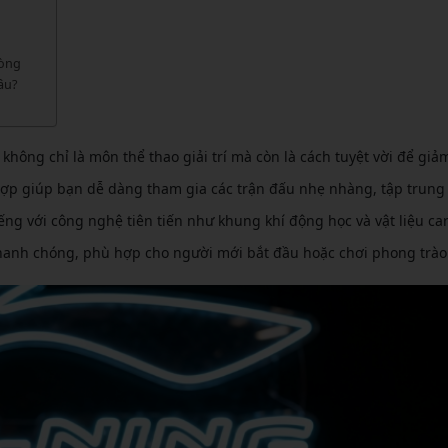
CẦU LÔNG KUMPOO
CẦU LÔNG REDSON
CẦU LÔNG KAWASAKI
CẦU LÔNG 3RD
hòng
CẦU LÔNG FELET
âu?
CẦU LÔNG APAVI
CẦU LÔNG APAVI
CẦU LÔNG DAS X
không chỉ là môn thể thao giải trí mà còn là cách tuyệt vời để giả
CẦU LÔNG FLEET
 hợp giúp bạn dễ dàng tham gia các trận đấu nhẹ nhàng, tập trung
iếng với công nghệ tiên tiến như khung khí động học và vật liệu ca
CẦU LÔNG FLEX POWER
 nhanh chóng, phù hợp cho người mới bắt đầu hoặc chơi phong trào
CẦU LÔNG FORZA