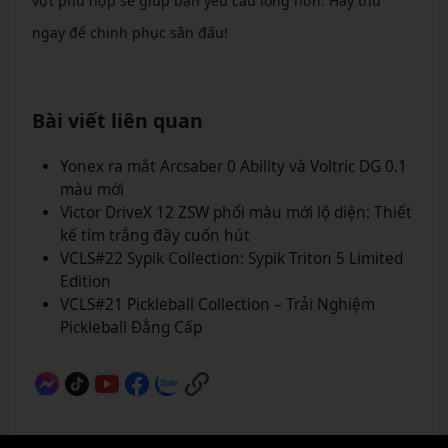
vợt phù hợp sẽ giúp bạn yêu cầu lông hơn. Hãy thử
ngay để chinh phục sân đấu!
Bài viết liên quan
Yonex ra mắt Arcsaber 0 Ability và Voltric DG 0.1
màu mới
Victor DriveX 12 ZSW phối màu mới lộ diện: Thiết
kế tím trắng đầy cuốn hút
VCLS#22 Sypik Collection: Sypik Triton 5 Limited
Edition
VCLS#21 Pickleball Collection – Trải Nghiệm
Pickleball Đẳng Cấp