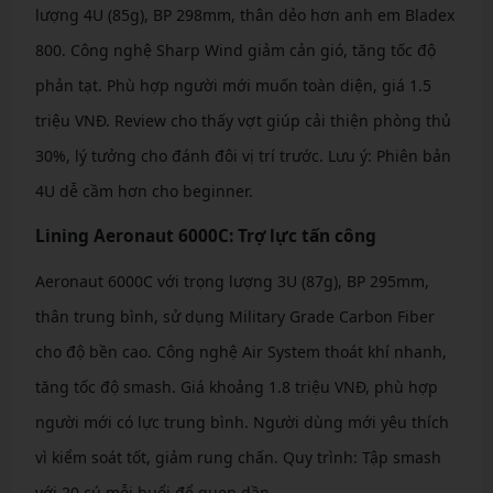
lượng 4U (85g), BP 298mm, thân dẻo hơn anh em Bladex
800. Công nghệ Sharp Wind giảm cản gió, tăng tốc độ
phản tạt. Phù hợp người mới muốn toàn diện, giá 1.5
triệu VNĐ. Review cho thấy vợt giúp cải thiện phòng thủ
30%, lý tưởng cho đánh đôi vị trí trước. Lưu ý: Phiên bản
4U dễ cầm hơn cho beginner.
Lining Aeronaut 6000C: Trợ lực tấn công
Aeronaut 6000C với trọng lượng 3U (87g), BP 295mm,
thân trung bình, sử dụng Military Grade Carbon Fiber
cho độ bền cao. Công nghệ Air System thoát khí nhanh,
tăng tốc độ smash. Giá khoảng 1.8 triệu VNĐ, phù hợp
người mới có lực trung bình. Người dùng mới yêu thích
vì kiểm soát tốt, giảm rung chấn. Quy trình: Tập smash
với 20 cú mỗi buổi để quen dần.