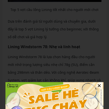
Top 5 vợt cầu lông Lining tốt nhất cho người mới chơi
Dựa trên đánh giá từ người dùng và chuyên gia, dưới
đây là top 5 vợt Lining lý tưởng cho beginner, với thông
số dễ chơi và giá hợp lý.
Lining Windstorm 78: Nhẹ và linh hoạt
Lining Windstorm 78 là lựa chọn hàng đầu cho người
mới nhờ trọng lượng siêu nhẹ chỉ 78g (5U), điểm cân
bằng 298mm và thân dẻo. Với công nghệ Aerotec-Beam
System, vợt giảm lực cản không khí, giúp vung nhanh và
×
linh hoạt. Người chơi mới đánh giá cao khả năng trợ lực,
dễ smash mà không mỏi tay. Thiết kế mảnh mai, màu sắc
trẻ trung, giá khoảng 1.200.000 VNĐ. Lý tưởng cho đánh