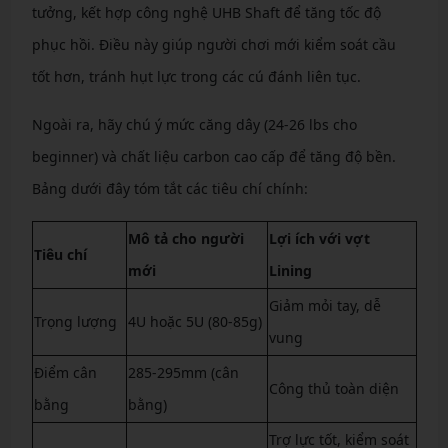
tưởng, kết hợp công nghệ UHB Shaft để tăng tốc độ
phục hồi. Điều này giúp người chơi mới kiểm soát cầu
tốt hơn, tránh hụt lực trong các cú đánh liên tục.
Ngoài ra, hãy chú ý mức căng dây (24-26 lbs cho
beginner) và chất liệu carbon cao cấp để tăng độ bền.
Bảng dưới đây tóm tắt các tiêu chí chính:
Mô tả cho người
Lợi ích với vợt
Tiêu chí
mới
Lining
Giảm mỏi tay, dễ
Trọng lượng
4U hoặc 5U (80-85g)
vung
Điểm cân
285-295mm (cân
Công thủ toàn diện
bằng
bằng)
Trợ lực tốt, kiểm soát