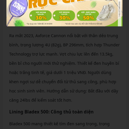
đôi, hỗ trợ bắt lưới nhanh chóng. Theo review, 80%
người dùng mới cảm thấy tiến bộ sau 1 tháng sử dụng.
Lining Axforce Cannon: Dễ chơi, giá tốt
Ra mắt 2023, Axforce Cannon nổi bật với thân dẻo trung
bình, trọng lượng 4U (82g), BP 296mm, tích hợp Thunder
Technology trợ lực mạnh. Vợt chịu lực lên đến 13.5kg,
bền bỉ cho người mới thử nghiệm. Thiết kế đen huyền bí
hoặc trắng tinh tế, giá dưới 1 triệu VNĐ. Người dùng
khen ngợi sự dễ chuyển đổi từ thủ sang công, phù hợp
học sinh sinh viên. Hướng dẫn sử dụng: Bắt đầu với dây
căng 24lbs để kiểm soát tốt hơn.
Lining Bladex 500: Công thủ toàn diện
Bladex 500 mang thiết kế tím đen sang trọng, trọng