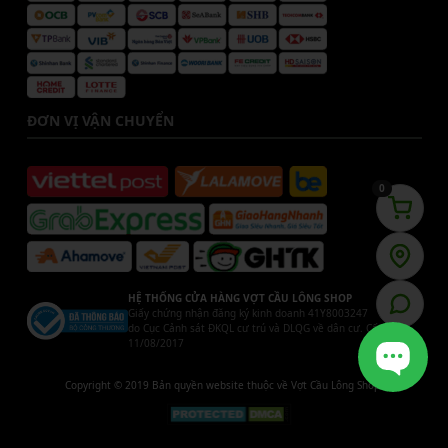
ĐƠN VỊ VẬN CHUYỂN
0
HỆ THỐNG CỬA HÀNG VỢT CẦU LÔNG SHOP
Giấy chứng nhận đăng ký kinh doanh 41Y8003247
do Cục Cảnh sát ĐKQL cư trú và DLQG về dân cư. Cấp ngày
11/08/2017
Copyright © 2019 Bản quyền website thuộc về Vợt Cầu Lông Shop.