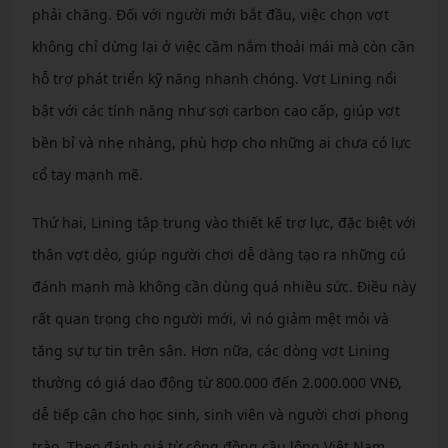
phải chăng. Đối với người mới bắt đầu, việc chọn vợt
không chỉ dừng lại ở việc cầm nắm thoải mái mà còn cần
hỗ trợ phát triển kỹ năng nhanh chóng. Vợt Lining nổi
bật với các tính năng như sợi carbon cao cấp, giúp vợt
bền bỉ và nhẹ nhàng, phù hợp cho những ai chưa có lực
cổ tay mạnh mẽ.
Thứ hai, Lining tập trung vào thiết kế trợ lực, đặc biệt với
thân vợt dẻo, giúp người chơi dễ dàng tạo ra những cú
đánh mạnh mà không cần dùng quá nhiều sức. Điều này
rất quan trọng cho người mới, vì nó giảm mệt mỏi và
tăng sự tự tin trên sân. Hơn nữa, các dòng vợt Lining
thường có giá dao động từ 800.000 đến 2.000.000 VNĐ,
dễ tiếp cận cho học sinh, sinh viên và người chơi phong
trào. Theo đánh giá từ cộng đồng cầu lông Việt Nam,