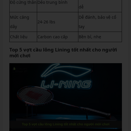
Độ cứng thân
Dẻo trung bình
dễ
Mức căng
Dễ đánh, bảo vệ cổ
24-26 lbs
dây
tay
Chất liệu
Carbon cao cấp
Bền bỉ, nhẹ
Top 5 vợt cầu lông Lining tốt nhất cho người
mới chơi