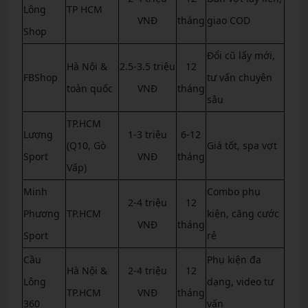
Lông
TP HCM
VNĐ
tháng
giao COD
Shop
Đổi cũ lấy mới,
Hà Nội &
2.5-3.5 triệu
12
FBShop
tư vấn chuyên
toàn quốc
VNĐ
tháng
sâu
TP.HCM
Lượng
1-3 triệu
6-12
(Q10, Gò
Giá tốt, spa vợt
Sport
VNĐ
tháng
Vấp)
Minh
Combo phụ
2-4 triệu
12
Phương
TP.HCM
kiện, căng cước
VNĐ
tháng
Sport
rẻ
Cầu
Phụ kiện đa
Hà Nội &
2-4 triệu
12
Lông
dạng, video tư
TP.HCM
VNĐ
tháng
360
vấn