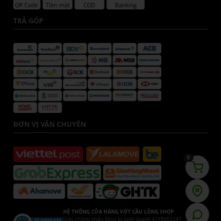
TRẢ GÓP
ĐƠN VỊ VẬN CHUYỂN
0
HỆ THỐNG CỬA HÀNG VỢT CẦU LÔNG SHOP
Giấy chứng nhận đăng ký kinh doanh 41Y8003247