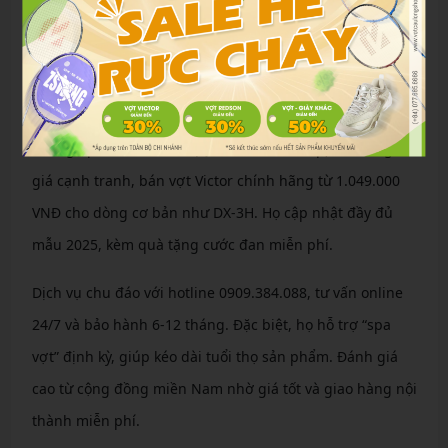
thường xuyên như tặng balo Victor khi mua trên 3 triệu.
Với không gian hiện đại và giao hàng nhanh, FBShop
nhận được lời khen về dịch vụ tận tâm.
Lượng Sport – Giá tốt và dịch vụ chu đáo
Lượng Sport tại TP.HCM (Quận 10 và Gò Vấp) nổi tiếng với
giá cạnh tranh, bán vợt Victor chính hãng từ 1.049.000
VNĐ cho dòng cơ bản như DX-3H. Họ cập nhật đầy đủ
mẫu 2025, kèm quà tặng cước đan miễn phí.
Dịch vụ chu đáo với hotline 0909.384.088, tư vấn online
24/7 và bảo hành 6-12 tháng. Đặc biệt, họ hỗ trợ “spa
vợt” định kỳ, giúp kéo dài tuổi thọ sản phẩm. Đánh giá
cao từ cộng đồng miền Nam nhờ giá tốt và giao hàng nội
thành miễn phí.