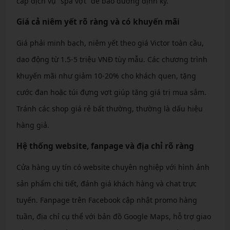
cấp dịch vụ “spa vợt” để bảo dưỡng định kỳ.
Giá cả niêm yết rõ ràng và có khuyến mãi
Giá phải minh bạch, niêm yết theo giá Victor toàn cầu,
dao động từ 1.5-5 triệu VNĐ tùy mẫu. Các chương trình
khuyến mãi như giảm 10-20% cho khách quen, tặng
cước đan hoặc túi đựng vợt giúp tăng giá trị mua sắm.
Tránh các shop giá rẻ bất thường, thường là dấu hiệu
hàng giả.
Hệ thống website, fanpage và địa chỉ rõ ràng
Cửa hàng uy tín có website chuyên nghiệp với hình ảnh
sản phẩm chi tiết, đánh giá khách hàng và chat trực
tuyến. Fanpage trên Facebook cập nhật promo hàng
tuần, địa chỉ cụ thể với bản đồ Google Maps, hỗ trợ giao