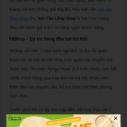
vợt lấy liền và giao hàng COD toàn quốc. Bảo hành 12
tháng với tem chống giả đầy đủ. Nếu bạn cần
vợt cầu
lông shop
lớn,
Vợt Cầu Lông Shop
là lựa chọn hàng
đầu, với đánh giá 4.9/5 từ hàng ngàn khách hàng.
FBShop – Uy tín hàng đầu tại Hà Nội
FBShop với hơn 5 năm kinh nghiệm, là địa chỉ quen
thuộc tại Hà Nội và mở rộng toàn quốc. Họ chuyên vợt
Victor như Thruster Ryuga Muse (3.5 triệu VNĐ), cam kết
100% chính hãng qua hóa đơn và mã QR. Nhân viên
được đào tạo chuyên sâu, hỗ trợ chọn vợt theo phong
cách chơi.
Chính sách đổi cũ lấy mới hấp dẫn, kết hợp đan vợt 2
×
nút/4 nút với máy Yonex chuyên dụng. Khuyến mãi