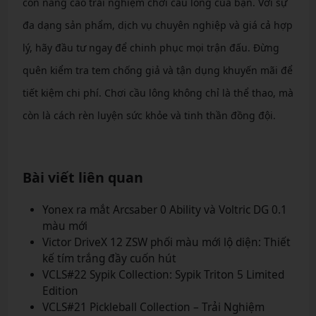
còn nâng cao trải nghiệm chơi cầu lông của bạn. Với sự
đa dạng sản phẩm, dịch vụ chuyên nghiệp và giá cả hợp
lý, hãy đầu tư ngay để chinh phục mọi trận đấu. Đừng
quên kiểm tra tem chống giả và tận dụng khuyến mãi để
tiết kiệm chi phí. Chơi cầu lông không chỉ là thể thao, mà
còn là cách rèn luyện sức khỏe và tinh thần đồng đội.
Bài viết liên quan
Yonex ra mắt Arcsaber 0 Ability và Voltric DG 0.1
màu mới
Victor DriveX 12 ZSW phối màu mới lộ diện: Thiết
kế tím trắng đầy cuốn hút
VCLS#22 Sypik Collection: Sypik Triton 5 Limited
Edition
VCLS#21 Pickleball Collection – Trải Nghiệm