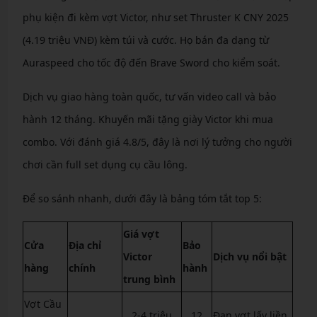
phụ kiện đi kèm vợt Victor, như set Thruster K CNY 2025
(4.19 triệu VNĐ) kèm túi và cước. Họ bán đa dạng từ
Auraspeed cho tốc độ đến Brave Sword cho kiểm soát.
Dịch vụ giao hàng toàn quốc, tư vấn video call và bảo
hành 12 tháng. Khuyến mãi tặng giày Victor khi mua
combo. Với đánh giá 4.8/5, đây là nơi lý tưởng cho người
chơi cần full set dụng cụ cầu lông.
Để so sánh nhanh, dưới đây là bảng tóm tắt top 5:
Giá vợt
Cửa
Địa chỉ
Bảo
Victor
Dịch vụ nổi bật
hàng
chính
hành
trung bình
Vợt Cầu
2-4 triệu
12
Đan vợt lấy liền,